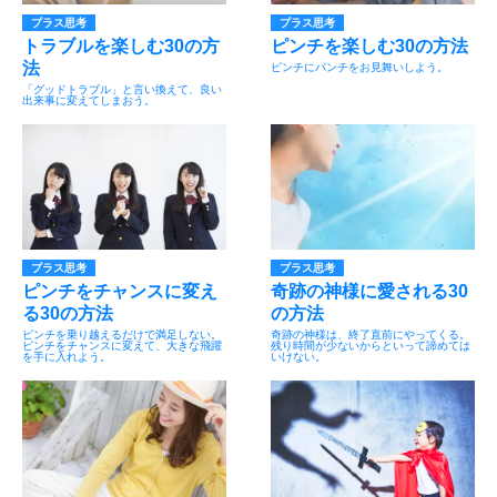
プラス思考
プラス思考
トラブルを楽しむ30の方
ピンチを楽しむ30の方法
法
ピンチにパンチをお見舞いしよう。
「グッドトラブル」と言い換えて、良い
出来事に変えてしまおう。
プラス思考
プラス思考
ピンチをチャンスに変え
奇跡の神様に愛される30
る30の方法
の方法
ピンチを乗り越えるだけで満足しない。
奇跡の神様は、終了直前にやってくる。
ピンチをチャンスに変えて、大きな飛躍
残り時間が少ないからといって諦めては
を手に入れよう。
いけない。