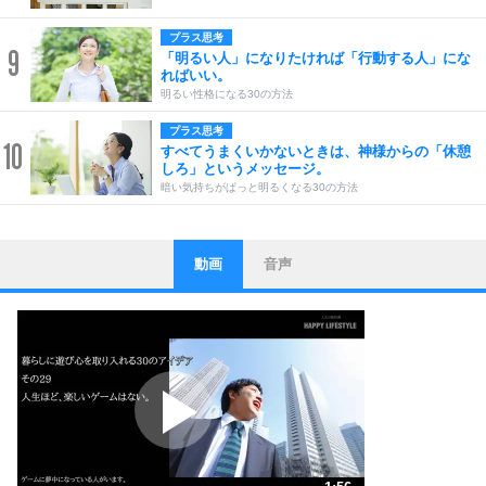
プラス思考
9
「明るい人」になりたければ「行動する人」にな
ればいい。
明るい性格になる30の方法
プラス思考
10
すべてうまくいかないときは、神様からの「休憩
しろ」というメッセージ。
暗い気持ちがぱっと明るくなる30の方法
動画
音声
ストレス対策
1
他人と比べない。
いっそのこと、他人を見ない。
いらいらしない人になる30の方法
プラス思考
2
ポジティブになれない原因は、行動しないから。
ポジティブ思考になる30の方法
ストレス対策
3
人生、なんとかなるもの。