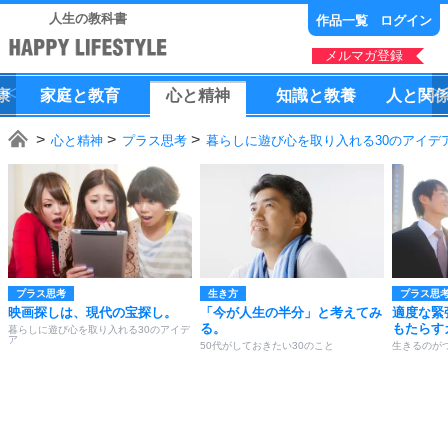
人生の教科書
作品一覧
ログイン
メルマガ登録
康
家庭
と
教育
心
と
精神
知識
と
教養
人
と
関
心と精神
プラス思考
暮らしに遊び心を取り入れる30のアイデ
プラス思考
生き方
プラス思
映画探しは、現代の宝探し。
「今が人生の半分」と考えてみ
適度な緊
る。
もたらす
暮らしに遊び心を取り入れる30のアイデ
ア
50代がしておきたい30のこと
生きるのが