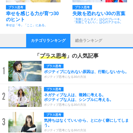
プラス思考
プラス思考
幸せを感じる力が育つ30
失敗を恐れない30の言葉
のヒント
「失敗したらダメ」は心のブレーキ。
「失敗してもいい」は心のアクセル。
幸せは「今」「ここ」にある。
カテゴリランキング
総合ランキング
「
プラス思考
」の人気記事
プラス思考
1
ポジティブになれない原因は、行動しないから。
ポジティブ思考になる30の方法
プラス思考
2
ネガティブな人は、複雑に考える。
ポジティブな人は、シンプルに考える。
ポジティブ思考になる30の方法
プラス思考
3
気持ちはなくていいから、とにかく癖にしてしま
う。
ポジティブ思考になる30の方法