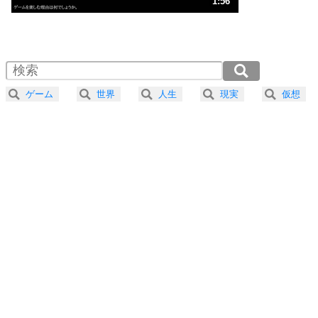
1:56
気楽に生きる30の方法
1.0倍速 （455KB 1分56秒）
1.5倍速 （304KB 1分17秒）
自分磨き
4
器の大きい人は、怒りを優しさで表現する。
2.0倍速 （228KB 58秒）
器の大きい人になる30の方法
2.5倍速 （183KB 46秒）
ゲーム
世界
人生
現実
仮想
3.0倍速 （152KB 38秒）
プラス思考
5
ネガティブな人は、複雑に考える。
3.5倍速 （131KB 33秒）
ポジティブな人は、シンプルに考える。
4.0倍速 （114KB 29秒）
ポジティブ思考になる30の方法
ストレス対策
6
価値観を捨てると、いらいらも消える。
いらいらしない人になる30の方法
プラス思考
7
気持ちはなくていいから、とにかく癖にしてしま
う。
ポジティブ思考になる30の方法
自分磨き
8
いらない物は、徹底的に捨てる。
気品と美しさを身につける30の方法