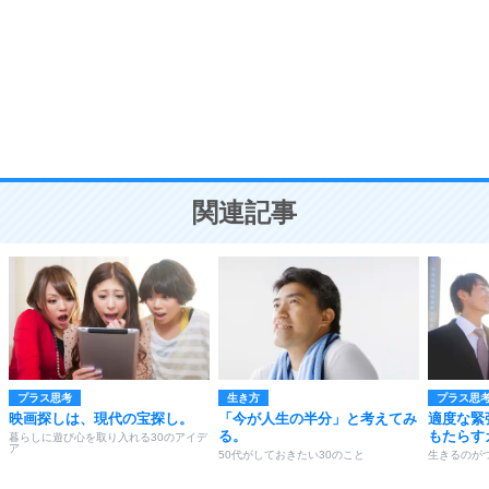
勉強法
9
謙虚な人こそ、本当に強い人。
頭の使い方がうまくなる30の方法
恋愛学
10
人を好きになったら、まず相手を徹底的に信じる
ことが大切。
恋する人が知っておきたい30の大切なこと
関連記事
プラス思考
生き方
プラス思
映画探しは、現代の宝探し。
「今が人生の半分」と考えてみ
適度な緊
る。
もたらす
暮らしに遊び心を取り入れる30のアイデ
ア
50代がしておきたい30のこと
生きるのが