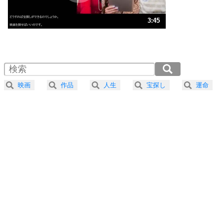
ストレス対策
3
人生、なんとかなるもの。
3:45
気楽に生きる30の方法
1.0倍速 （882KB 3分45秒）
1.5倍速 （588KB 2分30秒）
自分磨き
4
器の大きい人は、怒りを優しさで表現する。
2.0倍速 （441KB 1分52秒）
器の大きい人になる30の方法
2.5倍速 （353KB 1分30秒）
映画
作品
人生
宝探し
運命
3.0倍速 （295KB 1分15秒）
プラス思考
5
ネガティブな人は、複雑に考える。
3.5倍速 （253KB 1分4秒）
ポジティブな人は、シンプルに考える。
4.0倍速 （221KB 56秒）
ポジティブ思考になる30の方法
ストレス対策
6
価値観を捨てると、いらいらも消える。
いらいらしない人になる30の方法
プラス思考
7
気持ちはなくていいから、とにかく癖にしてしま
う。
ポジティブ思考になる30の方法