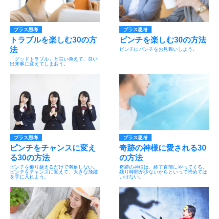
プラス思考
プラス思考
トラブルを楽しむ30の方
ピンチを楽しむ30の方法
法
ピンチにパンチをお見舞いしよう。
「グッドトラブル」と言い換えて、良い
出来事に変えてしまおう。
プラス思考
プラス思考
ピンチをチャンスに変え
奇跡の神様に愛される30
る30の方法
の方法
ピンチを乗り越えるだけで満足しない。
奇跡の神様は、終了直前にやってくる。
ピンチをチャンスに変えて、大きな飛躍
残り時間が少ないからといって諦めては
を手に入れよう。
いけない。