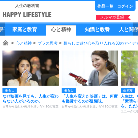
人生の教科書
作品一覧
ログイン
メルマガ登録
康
家庭
と
教育
心
と
精神
知識
と
教養
人
と
関
心と精神
プラス思考
暮らしに遊び心を取り入れる30のアイデ
暮らし
暮らし
生き方
なぜ映画を見ても、人生が変わ
「人生を変えた映画」は、何度
人生は、
らない人がいるのか。
も鑑賞するのが醍醐味。
「素晴ら
を、ただ
日常から新しい発見を見いだす30の言葉
日常から新しい発見を見いだす30の言葉
ユニークな