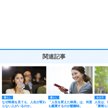
自分磨き
8
いらない物は、徹底的に捨てる。
気品と美しさを身につける30の方法
勉強法
9
謙虚な人こそ、本当に強い人。
頭の使い方がうまくなる30の方法
恋愛学
10
人を好きになったら、まず相手を徹底的に信じる
ことが大切。
恋する人が知っておきたい30の大切なこと
関連記事
暮らし
暮らし
生き方
なぜ映画を見ても、人生が変わ
「人生を変えた映画」は、何度
人生は、
らない人がいるのか。
も鑑賞するのが醍醐味。
「素晴ら