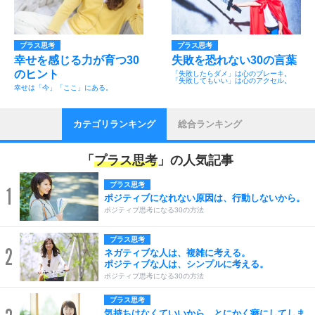
プラス思考
プラス思考
幸せを感じる力が育つ30
失敗を恐れない30の言葉
のヒント
「失敗したらダメ」は心のブレーキ。
「失敗してもいい」は心のアクセル。
幸せは「今」「ここ」にある。
カテゴリランキング
総合ランキング
「
プラス思考
」の人気記事
プラス思考
1
ポジティブになれない原因は、行動しないから。
ポジティブ思考になる30の方法
プラス思考
2
ネガティブな人は、複雑に考える。
ポジティブな人は、シンプルに考える。
ポジティブ思考になる30の方法
プラス思考
気持ちはなくていいから、とにかく癖にしてしま