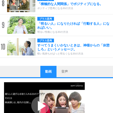
8
「積極的な人間関係」でポジティブになる。
ポジティブ思考になる30の方法
プラス思考
9
「明るい人」になりたければ「行動する人」にな
ればいい。
明るい性格になる30の方法
プラス思考
10
すべてうまくいかないときは、神様からの「休憩
しろ」というメッセージ。
暗い気持ちがぱっと明るくなる30の方法
動画
音声
ストレス対策
1
他人と比べない。
いっそのこと、他人を見ない。
いらいらしない人になる30の方法
プラス思考
2
ポジティブになれない原因は、行動しないから。
ポジティブ思考になる30の方法