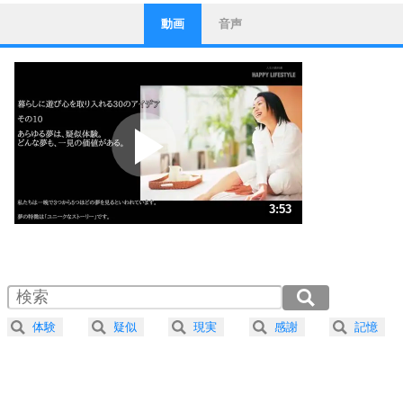
動画
音声
ストレス対策
1
他人と比べない。
いっそのこと、他人を見ない。
いらいらしない人になる30の方法
プラス思考
2
ポジティブになれない原因は、行動しないから。
ポジティブ思考になる30の方法
ストレス対策
3
人生、なんとかなるもの。
3:53
気楽に生きる30の方法
1.0倍速 （912KB 3分53秒）
1.5倍速 （609KB 2分35秒）
自分磨き
4
器の大きい人は、怒りを優しさで表現する。
2.0倍速 （457KB 1分56秒）
器の大きい人になる30の方法
2.5倍速 （365KB 1分33秒）
体験
疑似
現実
感謝
記憶
3.0倍速 （305KB 1分17秒）
プラス思考
5
ネガティブな人は、複雑に考える。
3.5倍速 （261KB 1分6秒）
ポジティブな人は、シンプルに考える。
4.0倍速 （229KB 58秒）
ポジティブ思考になる30の方法