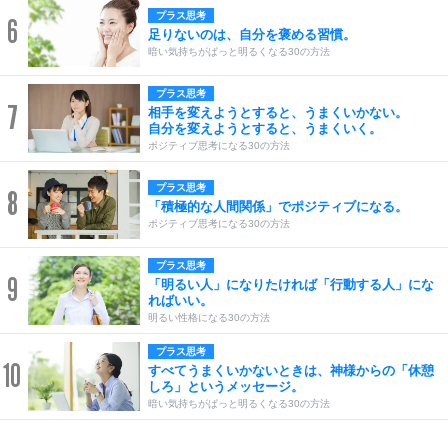
プラス思考
6
足りないのは、自分を褒める習慣。
暗い気持ちがぱっと明るくなる30の方法
プラス思考
7
相手を変えようとすると、うまくいかない。
自分を変えようとすると、うまくいく。
ポジティブ思考になる30の方法
プラス思考
8
「積極的な人間関係」でポジティブになる。
ポジティブ思考になる30の方法
プラス思考
9
「明るい人」になりたければ「行動する人」にな
ればいい。
明るい性格になる30の方法
プラス思考
10
すべてうまくいかないときは、神様からの「休憩
しろ」というメッセージ。
暗い気持ちがぱっと明るくなる30の方法