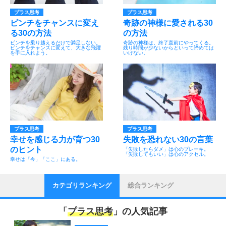
プラス思考
プラス思考
ピンチをチャンスに変え
奇跡の神様に愛される30
る30の方法
の方法
ピンチを乗り越えるだけで満足しない。
奇跡の神様は、終了直前にやってくる。
ピンチをチャンスに変えて、大きな飛躍
残り時間が少ないからといって諦めては
を手に入れよう。
いけない。
プラス思考
プラス思考
幸せを感じる力が育つ30
失敗を恐れない30の言葉
のヒント
「失敗したらダメ」は心のブレーキ。
「失敗してもいい」は心のアクセル。
幸せは「今」「ここ」にある。
カテゴリランキング
総合ランキング
「
プラス思考
」の人気記事