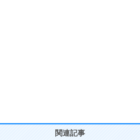
ストレス対策
6
価値観を捨てると、いらいらも消える。
いらいらしない人になる30の方法
プラス思考
7
気持ちはなくていいから、とにかく癖にしてしま
う。
ポジティブ思考になる30の方法
自分磨き
8
いらない物は、徹底的に捨てる。
気品と美しさを身につける30の方法
勉強法
9
謙虚な人こそ、本当に強い人。
頭の使い方がうまくなる30の方法
恋愛学
10
人を好きになったら、まず相手を徹底的に信じる
ことが大切。
恋する人が知っておきたい30の大切なこと
関連記事