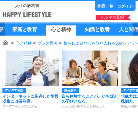
人生の教科書
作品一覧
ログイン
メルマガ登録
康
家庭
と
教育
心
と
精神
知識
と
教養
人
と
関
心と精神
プラス思考
暮らしに遊び心を取り入れる30のアイデ
アイデア発想
自分磨き
アイデア
インターネットに依存した情報
自ら体験することが、いちばん
想像力は
収集には要注意。
の学びとなる。
殊能力。
アイデアを出す30の方法
大人の習い事で大切な30のこと
想像力を鍛え