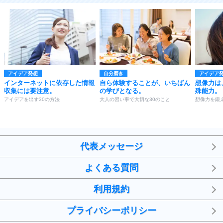
アイデア発想
自分磨き
アイデア
インターネットに依存した情報
自ら体験することが、いちばん
想像力は
収集には要注意。
の学びとなる。
殊能力。
アイデアを出す30の方法
大人の習い事で大切な30のこと
想像力を鍛え
代表メッセージ
よくある質問
利用規約
プライバシーポリシー