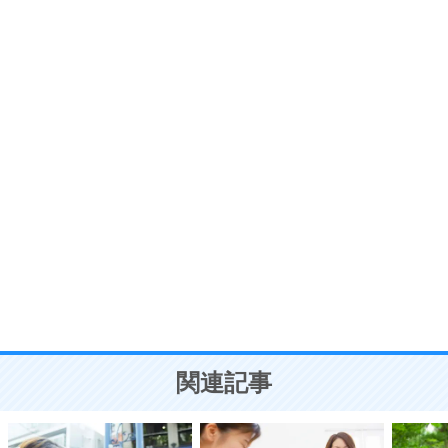
いらいらしない人になる30の方法
プラス思考
7
気持ちはなくていいから、とにかく癖にしてしま
う。
ポジティブ思考になる30の方法
自分磨き
8
いらない物は、徹底的に捨てる。
気品と美しさを身につける30の方法
勉強法
9
謙虚な人こそ、本当に強い人。
頭の使い方がうまくなる30の方法
恋愛学
10
人を好きになったら、まず相手を徹底的に信じる
ことが大切。
恋する人が知っておきたい30の大切なこと
関連記事