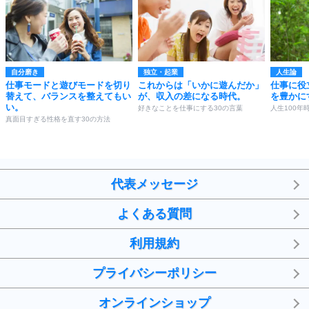
自分磨き
独立・起業
人生論
仕事モードと遊びモードを切り
これからは「いかに遊んだか」
仕事に役
替えて、バランスを整えてもい
が、収入の差になる時代。
を豊かに
い。
好きなことを仕事にする30の言葉
人生100年
真面目すぎる性格を直す30の方法
代表メッセージ
よくある質問
利用規約
プライバシーポリシー
オンラインショップ