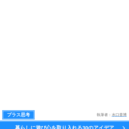
プラス思考
執筆者：
水口貴博
暮らしに遊び心を取り入れる
30のアイデア