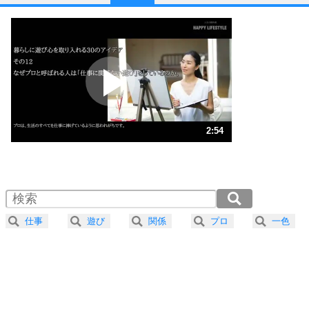
1
他人と比べない。
いっそのこと、他人を見ない。
いらいらしない人になる30の方法
プラス思考
2
ポジティブになれない原因は、行動しないから。
ポジティブ思考になる30の方法
ストレス対策
3
人生、なんとかなるもの。
2:54
気楽に生きる30の方法
1.0倍速 （681KB 2分54秒）
1.5倍速 （454KB 1分56秒）
自分磨き
4
器の大きい人は、怒りを優しさで表現する。
2.0倍速 （341KB 1分27秒）
器の大きい人になる30の方法
2.5倍速 （273KB 1分9秒）
仕事
遊び
関係
プロ
一色
3.0倍速 （228KB 58秒）
プラス思考
5
ネガティブな人は、複雑に考える。
3.5倍速 （195KB 49秒）
ポジティブな人は、シンプルに考える。
4.0倍速 （171KB 43秒）
ポジティブ思考になる30の方法
ストレス対策
6
価値観を捨てると、いらいらも消える。