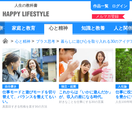
人生の教科書
作品一覧
ログイン
メルマガ登録
康
家庭
と
教育
心
と
精神
知識
と
教養
人
と
関
心と精神
プラス思考
暮らしに遊び心を取り入れる30のアイデ
自分磨き
独立・起業
人生論
仕事モードと遊びモードを切り
これからは「いかに遊んだか」
仕事に役
替えて、バランスを整えてもい
が、収入の差になる時代。
を豊かに
い。
好きなことを仕事にする30の言葉
人生100年
真面目すぎる性格を直す30の方法