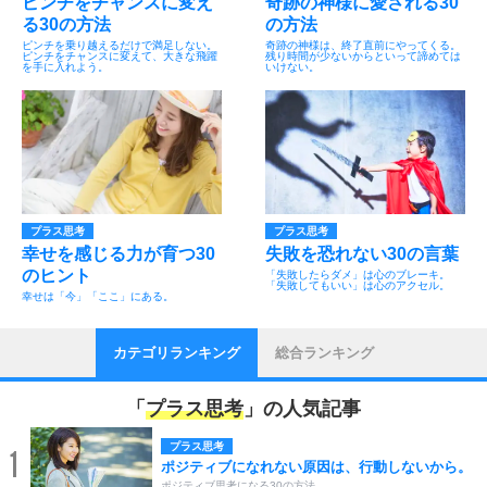
ピンチをチャンスに変え
奇跡の神様に愛される30
る30の方法
の方法
ピンチを乗り越えるだけで満足しない。
奇跡の神様は、終了直前にやってくる。
ピンチをチャンスに変えて、大きな飛躍
残り時間が少ないからといって諦めては
を手に入れよう。
いけない。
プラス思考
プラス思考
幸せを感じる力が育つ30
失敗を恐れない30の言葉
のヒント
「失敗したらダメ」は心のブレーキ。
「失敗してもいい」は心のアクセル。
幸せは「今」「ここ」にある。
カテゴリランキング
総合ランキング
「
プラス思考
」の人気記事
プラス思考
1
ポジティブになれない原因は、行動しないから。
ポジティブ思考になる30の方法