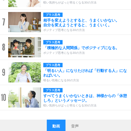
暗い気持ちがぱっと明るくなる30の方法
プラス思考
7
相手を変えようとすると、うまくいかない。
自分を変えようとすると、うまくいく。
ポジティブ思考になる30の方法
プラス思考
8
「積極的な人間関係」でポジティブになる。
ポジティブ思考になる30の方法
プラス思考
9
「明るい人」になりたければ「行動する人」にな
ればいい。
明るい性格になる30の方法
プラス思考
10
すべてうまくいかないときは、神様からの「休憩
しろ」というメッセージ。
暗い気持ちがぱっと明るくなる30の方法
動画
音声
ストレス対策