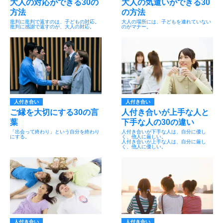
大人の対応ができる30の
大人の気遣いができる30
方法
の方法
批判に批判で返すのは、子どもの対応。
大人の場所には、子どもを連れていない
批判に感謝で返すのが、大人の対応。
のがマナー。
人付き合い
人付き合い
ご縁を大切にする30の言
人付き合いが上手な人と
葉
下手な人の30の違い
「出会って終わり」という自分を終わり
人付き合いが下手な人は、自分に優し
にする。
く、他人に厳しい。
人付き合いが上手な人は、自分に厳し
く、他人に優しい。
人付き合い
人付き合い