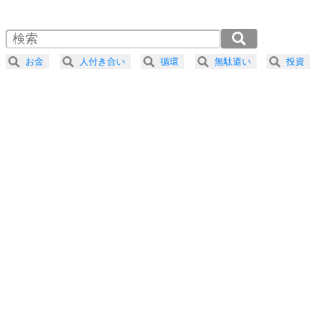
1.5倍速 （749KB 3分11秒）
自分磨き
4
器の大きい人は、怒りを優しさで表現する。
2.0倍速 （562KB 2分23秒）
器の大きい人になる30の方法
2.5倍速 （450KB 1分54秒）
お金
人付き合い
循環
無駄遣い
投資
3.0倍速 （375KB 1分35秒）
プラス思考
5
ネガティブな人は、複雑に考える。
3.5倍速 （321KB 1分22秒）
ポジティブな人は、シンプルに考える。
4.0倍速 （281KB 1分11秒）
ポジティブ思考になる30の方法
ストレス対策
6
価値観を捨てると、いらいらも消える。
いらいらしない人になる30の方法
プラス思考
7
気持ちはなくていいから、とにかく癖にしてしま
う。
ポジティブ思考になる30の方法
自分磨き
8
いらない物は、徹底的に捨てる。
気品と美しさを身につける30の方法