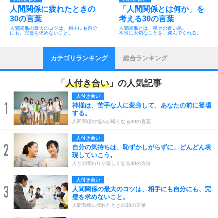
人間関係に疲れたときの
「人間関係とは何か」を
30の言葉
考える30の言葉
人間関係の最大のコツは、相手にも自分
人間関係とは、幸せの青い鳥。
にも、完璧を求めないこと。
本当に大切なことを、運んでくれる。
カテゴリランキング
総合ランキング
「
人付き合い
」の人気記事
人付き合い
1
神様は、苦手な人に変身して、あなたの前に登場
する。
人間関係の悩みが軽くなる30の言葉
人付き合い
2
自分の気持ちは、恥ずかしがらずに、どんどん表
現していこう。
人との関わりが楽しくなる30の方法
人付き合い
3
人間関係の最大のコツは、相手にも自分にも、完
璧を求めないこと。
人間関係に疲れたときの30の言葉