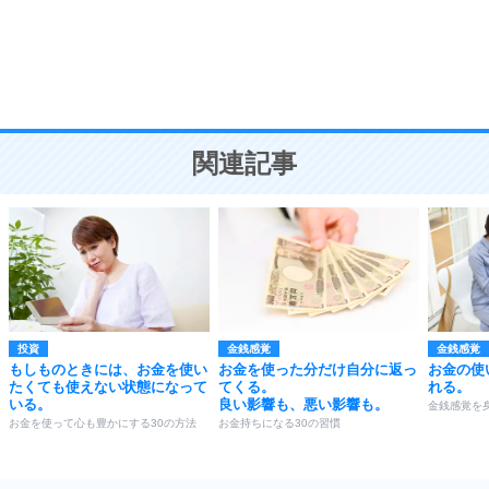
勉強法
9
謙虚な人こそ、本当に強い人。
頭の使い方がうまくなる30の方法
恋愛学
10
人を好きになったら、まず相手を徹底的に信じる
ことが大切。
恋する人が知っておきたい30の大切なこと
関連記事
投資
金銭感覚
金銭感覚
もしものときには、お金を使い
お金を使った分だけ自分に返っ
お金の使
たくても使えない状態になって
てくる。
れる。
いる。
良い影響も、悪い影響も。
金銭感覚を
お金を使って心も豊かにする30の方法
お金持ちになる30の習慣