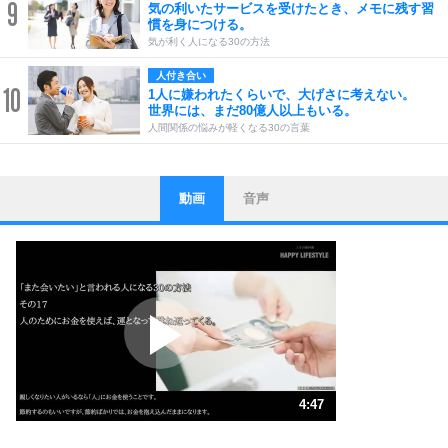
9
気の利いたサービスを受けたとき、メモに残す習
慣を身につける。
気が利く人になる30の方法
人付き合い
10
1人に嫌われたくらいで、大げさに考えない。
世界には、まだ80億人以上もいる。
人間関係の悩みが軽くなる30の言葉
動画
音声
ストレス対策
1
他人と比べない。
いっそのこと、他人を見ない。
いらいらしない人になる30の方法
プラス思考
2
ポジティブになれない原因は、行動しないから。
ポジティブ思考になる30の方法
ストレス対策
3
人生、なんとかなるもの。
4:47
気楽に生きる30の方法
1.0倍速 （1.1MB 4分47秒）