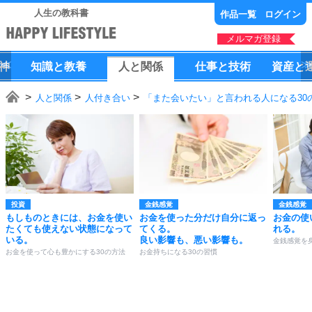
人生の教科書
作品一覧
ログイン
メルマガ登録
神
知識
と
教養
人
と
関係
仕事
と
技術
資産
と
人と関係
人付き合い
「また会いたい」と言われる人になる30
投資
金銭感覚
金銭感覚
もしものときには、お金を使い
お金を使った分だけ自分に返っ
お金の使
たくても使えない状態になって
てくる。
れる。
いる。
良い影響も、悪い影響も。
金銭感覚を
お金を使って心も豊かにする30の方法
お金持ちになる30の習慣