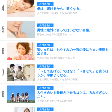
人付き合い
4
傷は、避けるから、痛くなる。
人との関わりが楽しくなる30の方法
人付き合い
5
男性に絶対に言ってはいけない言葉。
男心をつかむ30の恋愛テクニック
人付き合い
6
賢い女性は、おやすみの一言の後にうまい表現を
加える。
男心をつかむ30の恋愛テクニック
人付き合い
7
「～してあげる」ではなく「～させて」と言うほ
うが、印象よくなる。
人との関わりが楽しくなる30の方法
人付き合い
8
人付き合いを長続きさせるコツは、力みすぎない
こと。
上手に人付き合いする30の方法
人付き合い