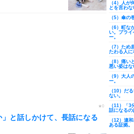
（4）人が
とを言わな
（5）傘の
（6）町な
い。プライ
ー。
（7）ため
たわる人に
（8）痛い
悪い姿はな
（9）大人
ー。
（10）だ
ない。
（11）「
話になるの
か」と話しかけて、長話になる
（12）違
ある証拠。