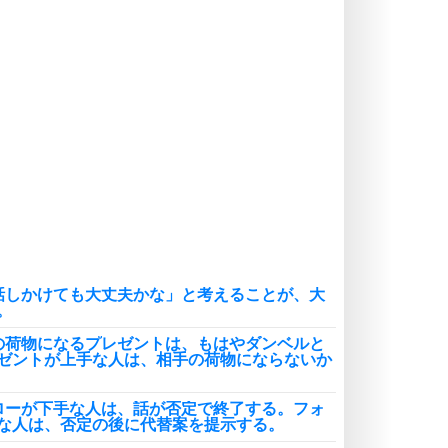
癖にしてしまう。
ポジティブ思考になる30の方法
自分磨き
いらない物は、徹底的に捨てる。
気品と美しさを身につける30の方法
勉強法
謙虚な人こそ、本当に強い人。
頭の使い方がうまくなる30の方法
恋愛学
人を好きになったら、まず相手を徹
底的に信じることが大切。
話しかけても大丈夫かな」と考えることが、大
恋する人が知っておきたい30の大切なこと
。
の荷物になるプレゼントは、もはやダンベルと
ゼントが上手な人は、相手の荷物にならないか
ローが下手な人は、話が否定で終了する。フォ
な人は、否定の後に代替案を提示する。