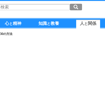
心
精神
知識
教養
人
関係
と
と
と
30の方法