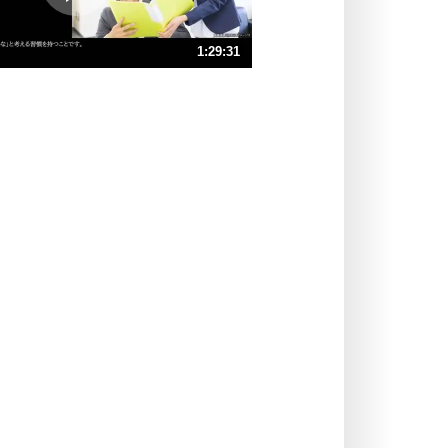
ポジティブ思考になる30の方法
ストレス対策
1:29:31
人生、なんとかなるもの。
気楽に生きる30の方法
速 （21MB 1時間29分51秒）
速 （14MB 59分54秒）
自分磨き
器の大きい人は、怒りを優しさで表
速 （11MB 44分55秒）
現する。
速 （8.3MB 35分56秒）
器の大きい人になる30の方法
速 （6.9MB 29分57秒）
プラス思考
速 （5.9MB 25分40秒）
ネガティブな人は、複雑に考える。
速 （5.2MB 22分27秒）
ポジティブな人は、シンプルに考え
る。
ポジティブ思考になる30の方法
ストレス対策
価値観を捨てると、いらいらも消え
る。
いらいらしない人になる30の方法
プラス思考
気持ちはなくていいから、とにかく