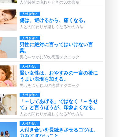
人間関係に疲れたときの30の言葉
人付き合い
傷は、避けるから、痛くなる。
人との関わりが楽しくなる30の方法
人付き合い
男性に絶対に言ってはいけない言
葉。
男心をつかむ30の恋愛テクニック
人付き合い
賢い女性は、おやすみの一言の後に
うまい表現を加える。
男心をつかむ30の恋愛テクニック
人付き合い
「～してあげる」ではなく「～させ
て」と言うほうが、印象よくなる。
人との関わりが楽しくなる30の方法
人付き合い
人付き合いを長続きさせるコツは、
力みすぎないこと。