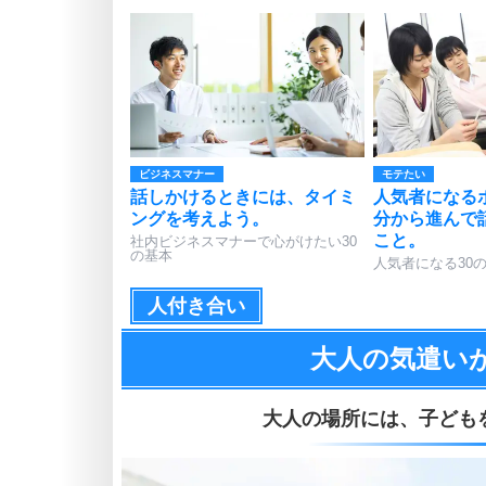
ビジネスマナー
モテたい
話しかけるときには、タイミ
人気者になる
ングを考えよう。
分から進んで
こと。
社内ビジネスマナーで心がけたい30
の基本
人気者になる30
人付き合い
大人の気遣い
大人の場所には、
子ども