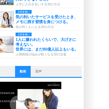
上手に人付き合いする30の方法
人付き合い
気の利いたサービスを受けたとき、
メモに残す習慣を身につける。
気が利く人になる30の方法
人付き合い
1人に嫌われたくらいで、大げさに
考えない。
世界には、まだ80億人以上もいる。
人間関係の悩みが軽くなる30の言葉
動画
音声
ストレス対策
他人と比べない。
いっそのこと、他人を見ない。
いらいらしない人になる30の方法
プラス思考
ポジティブになれない原因は、行動
しないから。