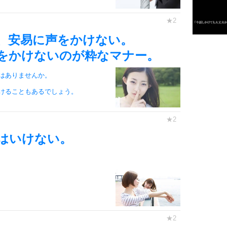
3
、安易に声をかけない。
1.0倍
をかけないのが粋なマナー。
1.5倍
4
2.0倍
はありませんか。
2.5倍
けることもあるでしょう。
3.0倍
3.5倍
5
4.0倍
はいけない。
6