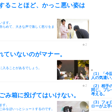
7
することほど、かっこ悪い姿は
8
います。
赤らめて、大きな声で激しく怒りをま
9
れていないのがマナー。
10
に入ることがあるでしょう。
×
（1）「今
人の気遣い
（2）相手
同じ。プレ
ごみ箱に投げてはいけない。
考える。
（3）フォ
ます。
ローが上手
ごみをぽいっとシュートするのです。