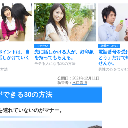
モテたい
恋愛がしたい
ポイントは、自
先に話しかける人が、好印象
電話番号を受
話しかけていく
を持ってもらえる。
とう」だけで
せんか。
モテる人になる30の方法
の方法
男性の心をつかむ
公開日：2021年12月11日
執筆者：
水口貴博
ができる
30の方法
を連れていないのがマナー。