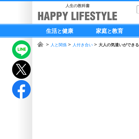
人生の教科書
生活
健康
家庭
教育
と
と
人と関係
人付き合い
大人の気遣いができる