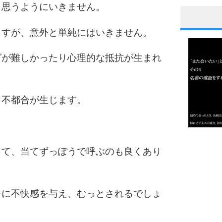
、思うようにいきません。
1
ますが、意外と単純にはいきません。
グが難しかったり心理的な抵抗が生まれ
2
と不都合が生じます。
3
1.0倍
って、当てずっぽうで呼ぶのも良くあり
1.5倍
4
2.0倍
2.5倍
3.0倍
手に不快感を与え、むっとされるでしょ
3.5倍
5
4.0倍