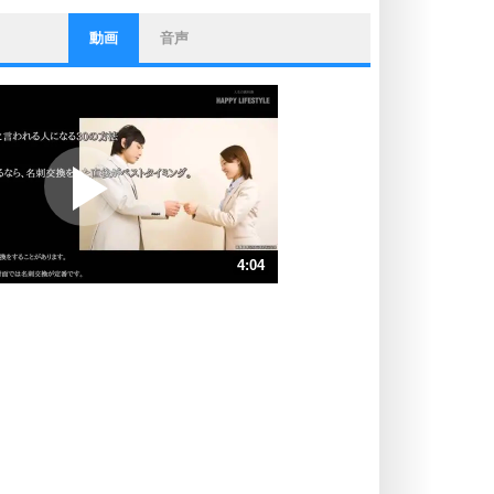
動画
音声
ストレス対策
他人と比べない。
いっそのこと、他人を見ない。
いらいらしない人になる30の方法
プラス思考
ポジティブになれない原因は、行動
しないから。
ポジティブ思考になる30の方法
ストレス対策
4:04
人生、なんとかなるもの。
気楽に生きる30の方法
速 （954KB 4分4秒）
速 （636KB 2分42秒）
自分磨き
器の大きい人は、怒りを優しさで表
速 （478KB 2分2秒）
現する。
速 （382KB 1分37秒）
器の大きい人になる30の方法
速 （319KB 1分21秒）
プラス思考
速 （273KB 1分9秒）
ネガティブな人は、複雑に考える。
速 （239KB 1分1秒）
ポジティブな人は、シンプルに考え