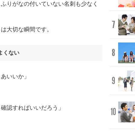
、ふりがなの付いていない名刺も少なく
7
こは大切な瞬間です。
8
よくない
まあいいか」
9
」
き確認すればいいだろう」
10
。