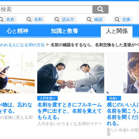
名前
名刺
読み方
確認
交換
心
精神
知識
教養
人
関係
と
と
と
われる人になる30の方法
名前の確認をするなら、名刺交換をした直後が
人付き合い
出会い
べ物は、忘れな
名刺を渡すときにフルネーム
感じのいい人
をする。
を声に出すと、名前を覚えて
名前を聞こう
もらえる。
名前を聞くだ
の冒険に変える30
れる。
人付き合いがうまくなる30のマナー
新しい出会いが欲
葉