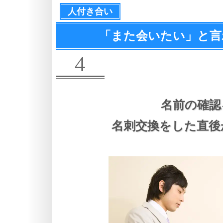
人付き合い
「また会いたい」と言
4
名前の確認
名刺交換をした直後