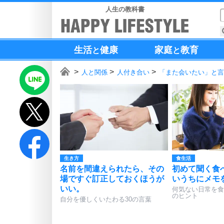
人生の教科書
生活
健康
家庭
教育
と
と
人と関係
人付き合い
「また会いたい」と言
生き方
食生活
名前を間違えられたら、その
初めて聞く食
場ですぐ訂正しておくほうが
いうちにメモ
いい。
何気ない日常を食
のヒント
自分を優しくいたわる30の言葉