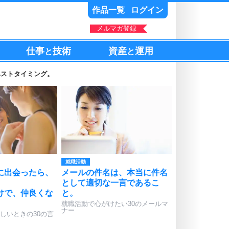
作品一覧
ログイン
メルマガ登録
仕事
技術
資産
運用
と
と
ベストタイミング。
就職活動
に出会ったら、
メールの件名は、本当に件名
。
として適切な一言であるこ
けで、仲良くな
と。
就職活動で心がけたい30のメールマ
ナー
しいときの30の言