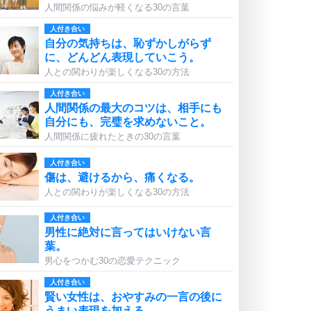
人間関係の悩みが軽くなる30の言葉
人付き合い
自分の気持ちは、恥ずかしがらず
に、どんどん表現していこう。
人との関わりが楽しくなる30の方法
人付き合い
人間関係の最大のコツは、相手にも
自分にも、完璧を求めないこと。
人間関係に疲れたときの30の言葉
人付き合い
傷は、避けるから、痛くなる。
人との関わりが楽しくなる30の方法
人付き合い
男性に絶対に言ってはいけない言
葉。
男心をつかむ30の恋愛テクニック
人付き合い
賢い女性は、おやすみの一言の後に
うまい表現を加える。