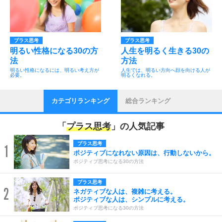
プラス思考
プラス思考
明るい性格になる30の方
人生を明るく生きる30の
法
方法
明るい性格になるには、明るい考え方が
人生では、明るい方向へ顔を向ける人が
必要。
明るくなれる。
カテゴリランキング
総合ランキング
「
プラス思考
」の人気記事
プラス思考
1
ポジティブになれない原因は、行動しないから。
ポジティブ思考になる30の方法
プラス思考
2
ネガティブな人は、複雑に考える。
ポジティブな人は、シンプルに考える。
ポジティブ思考になる30の方法