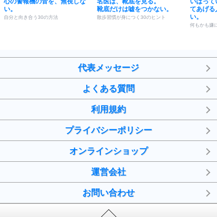
心の警報機の音を、無視しな
名医は、靴底を見る。
いばって
い。
靴底だけは嘘をつかない。
てあげる
い。
自分と向き合う30の方法
散歩習慣が身につく30のヒント
何もかも嫌
代表メッセージ
よくある質問
利用規約
プライバシーポリシー
オンラインショップ
運営会社
お問い合わせ