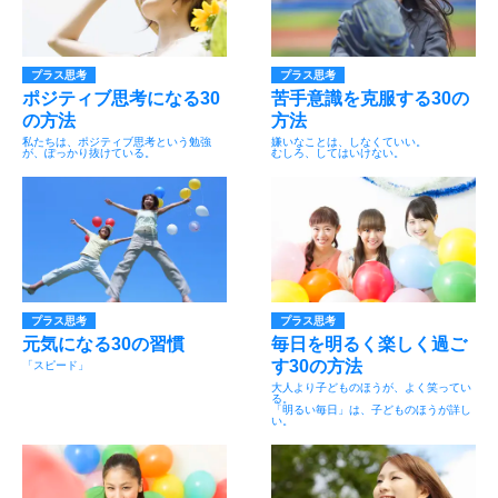
プラス思考
プラス思考
ポジティブ思考になる30
苦手意識を克服する30の
の方法
方法
私たちは、ポジティブ思考という勉強
嫌いなことは、しなくていい。
が、ぽっかり抜けている。
むしろ、してはいけない。
プラス思考
プラス思考
元気になる30の習慣
毎日を明るく楽しく過ご
す30の方法
「スピード」
大人より子どものほうが、よく笑ってい
る。
「明るい毎日」は、子どものほうが詳し
い。