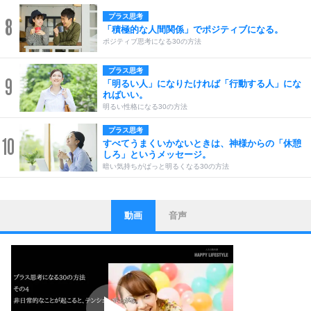
プラス思考
8
「積極的な人間関係」でポジティブになる。
ポジティブ思考になる30の方法
プラス思考
9
「明るい人」になりたければ「行動する人」にな
ればいい。
明るい性格になる30の方法
プラス思考
10
すべてうまくいかないときは、神様からの「休憩
しろ」というメッセージ。
暗い気持ちがぱっと明るくなる30の方法
動画
音声
ストレス対策
1
他人と比べない。
いっそのこと、他人を見ない。
いらいらしない人になる30の方法
プラス思考
2
ポジティブになれない原因は、行動しないから。
ポジティブ思考になる30の方法