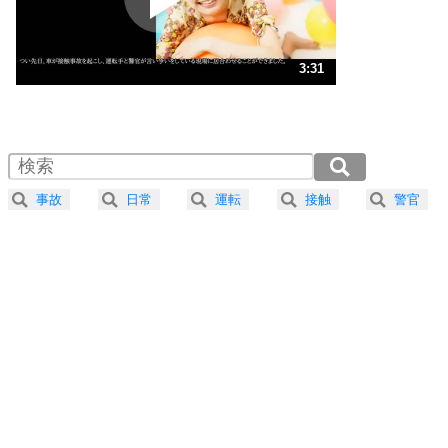
ストレス対策
3
人生、なんとかなるもの。
3:31
気楽に生きる30の方法
1.0倍速 （827KB 3分31秒）
1.5倍速 （552KB 2分21秒）
自分磨き
4
器の大きい人は、怒りを優しさで表現する。
2.0倍速 （414KB 1分45秒）
器の大きい人になる30の方法
2.5倍速 （331KB 1分24秒）
事故
日常
運転
接触
警官
3.0倍速 （276KB 1分10秒）
プラス思考
5
ネガティブな人は、複雑に考える。
3.5倍速 （237KB 1分0秒）
ポジティブな人は、シンプルに考える。
4.0倍速 （207KB 52秒）
ポジティブ思考になる30の方法
ストレス対策
6
価値観を捨てると、いらいらも消える。
いらいらしない人になる30の方法
プラス思考
7
気持ちはなくていいから、とにかく癖にしてしま
う。
ポジティブ思考になる30の方法