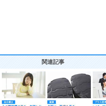
自分磨き
8
いらない物は、徹底的に捨てる。
気品と美しさを身につける30の方法
勉強法
9
謙虚な人こそ、本当に強い人。
頭の使い方がうまくなる30の方法
恋愛学
10
人を好きになったら、まず相手を徹底的に信じる
ことが大切。
恋する人が知っておきたい30の大切なこと
関連記事
自分磨き
健康
プラス思