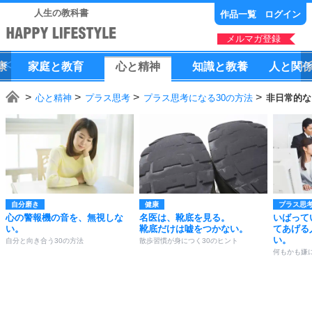
人生の教科書
作品一覧
ログイン
メルマガ登録
康
家庭
と
教育
心
と
精神
知識
と
教養
人
と
関
心と精神
プラス思考
プラス思考になる30の方法
非日常的な
自分磨き
健康
プラス思
心の警報機の音を、無視しな
名医は、靴底を見る。
いばって
い。
靴底だけは嘘をつかない。
てあげる
い。
自分と向き合う30の方法
散歩習慣が身につく30のヒント
何もかも嫌