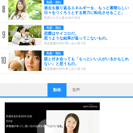
失恋・別れ
8
過去を振り返るエネルギーを、もっと素晴らしい
日々をつくろうとする努力に転化させること。
失恋から立ち直る30の方法
失恋・別れ
9
恋愛はサイコロだ。
思うような結果が返ってこないもの。
失恋直後の30の苦しみと気づき
失恋・別れ
10
誰と付き合っても「もっといい人がいるかもしれ
ない」と思うもの。
失恋直後の30の苦しみと気づき
動画
音声
ストレス対策
1
他人と比べない。
いっそのこと、他人を見ない。
いらいらしない人になる30の方法
プラス思考
2
ポジティブになれない原因は、行動しないから。
ポジティブ思考になる30の方法