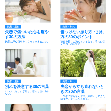
失恋・別れ
失恋・別れ
失恋で傷ついた心を癒や
傷つけない振り方・別れ
す30の方法
方の30のポイント
失恋に締め切りをつくってみませんか。
独身を貫くと決めているなら、早めに伝
えておくのが賢明。
失恋・別れ
失恋・別れ
別れを決意する30の言葉
失恋から立ち直れないと
きの30の言葉
いい人になりすぎると、恋人と別れられ
ない。
「失恋で落ち込んで当たり前」と考えた
ほうが、早く立ち直れる。