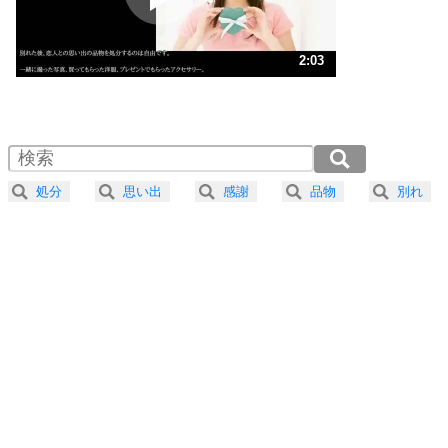
ストレス対策
3
人生、なんとかなるもの。
2:03
気楽に生きる30の方法
1.0倍速 （483KB 2分3秒）
1.5倍速 （322KB 1分22秒）
自分磨き
4
器の大きい人は、怒りを優しさで表現する。
2.0倍速 （242KB 1分1秒）
器の大きい人になる30の方法
2.5倍速 （194KB 49秒）
処分
思い出
感謝
品物
別れ
3.0倍速 （162KB 41秒）
プラス思考
5
ネガティブな人は、複雑に考える。
3.5倍速 （139KB 35秒）
ポジティブな人は、シンプルに考える。
4.0倍速 （121KB 30秒）
ポジティブ思考になる30の方法
ストレス対策
6
価値観を捨てると、いらいらも消える。
いらいらしない人になる30の方法
プラス思考
7
気持ちはなくていいから、とにかく癖にしてしま
う。
ポジティブ思考になる30の方法