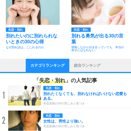
失恋・別れ
失恋・別れ
別れたいのに別れられな
別れる勇気が出る30の言
いときの30の心得
葉
なぜ別れ話は、こじれるのか。
我慢しながら付き合っていても、本当の
幸せにはなれない。
カテゴリランキング
総合ランキング
「
失恋・別れ
」の人気記事
失恋・別れ
1
別れたくなくても、別れなければいけない恋愛も
ある。
失恋直後の30の苦しみと気づき
失恋・別れ
2
女性は、男性より強い。
失恋直後の30の苦しみと気づき