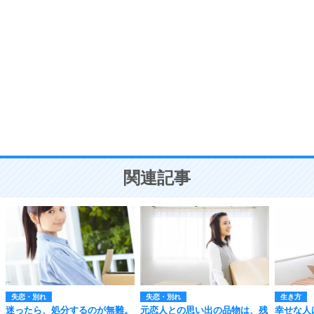
自分磨き
8
いらない物は、徹底的に捨てる。
気品と美しさを身につける30の方法
勉強法
9
謙虚な人こそ、本当に強い人。
頭の使い方がうまくなる30の方法
恋愛学
10
人を好きになったら、まず相手を徹底的に信じる
ことが大切。
恋する人が知っておきたい30の大切なこと
関連記事
失恋・別れ
失恋・別れ
生き方
迷ったら、処分するのが無難。
元恋人との思い出の品物は、残
幸せな人