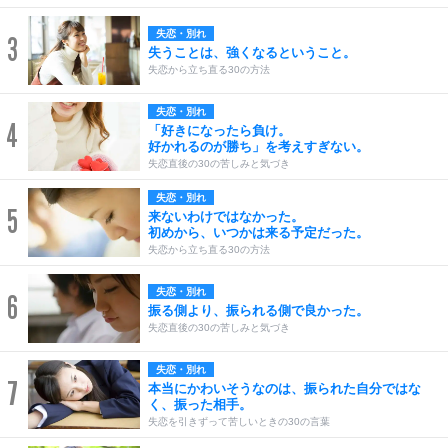
失恋・別れ
3
失うことは、強くなるということ。
失恋から立ち直る30の方法
失恋・別れ
4
「好きになったら負け。
好かれるのが勝ち」を考えすぎない。
失恋直後の30の苦しみと気づき
失恋・別れ
5
来ないわけではなかった。
初めから、いつかは来る予定だった。
失恋から立ち直る30の方法
失恋・別れ
6
振る側より、振られる側で良かった。
失恋直後の30の苦しみと気づき
失恋・別れ
7
本当にかわいそうなのは、振られた自分ではな
く、振った相手。
失恋を引きずって苦しいときの30の言葉