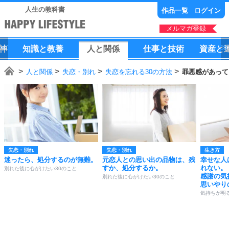
人生の教科書
作品一覧
ログイン
メルマガ登録
神
知識
と
教養
人
と
関係
仕事
と
技術
資産
と
人と関係
失恋・別れ
失恋を忘れる30の方法
罪悪感があって
失恋・別れ
失恋・別れ
生き方
迷ったら、処分するのが無難。
元恋人との思い出の品物は、残
幸せな人
すか、処分するか。
れない。
別れた後に心がけたい30のこと
感謝の気
別れた後に心がけたい30のこと
思いやり
気持ちが明