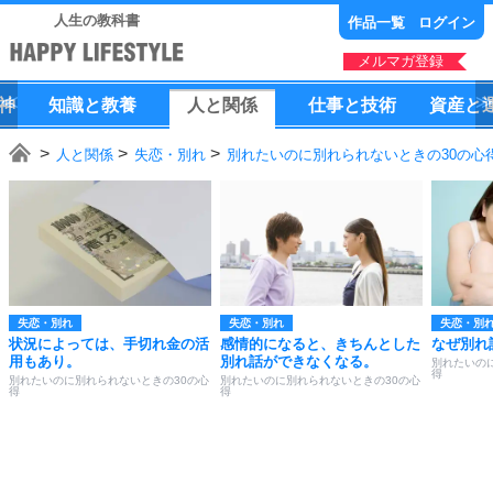
人生の教科書
作品一覧
ログイン
メルマガ登録
神
知識
と
教養
人
と
関係
仕事
と
技術
資産
と
人と関係
失恋・別れ
別れたいのに別れられないときの30の心
失恋・別れ
失恋・別れ
失恋・別
状況によっては、手切れ金の活
感情的になると、きちんとした
なぜ別れ
用もあり。
別れ話ができなくなる。
別れたいの
得
別れたいのに別れられないときの30の心
別れたいのに別れられないときの30の心
得
得