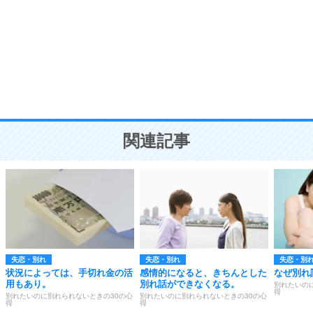
気品と美しさを身につける30の方法
勉強法
9
謙虚な人こそ、本当に強い人。
頭の使い方がうまくなる30の方法
恋愛学
10
人を好きになったら、まず相手を徹底的に信じる
ことが大切。
恋する人が知っておきたい30の大切なこと
関連記事
失恋・別れ
失恋・別れ
失恋・別
状況によっては、手切れ金の活
感情的になると、きちんとした
なぜ別れ
用もあり。
別れ話ができなくなる。
別れたいの
得
別れたいのに別れられないときの30の心
別れたいのに別れられないときの30の心
得
得