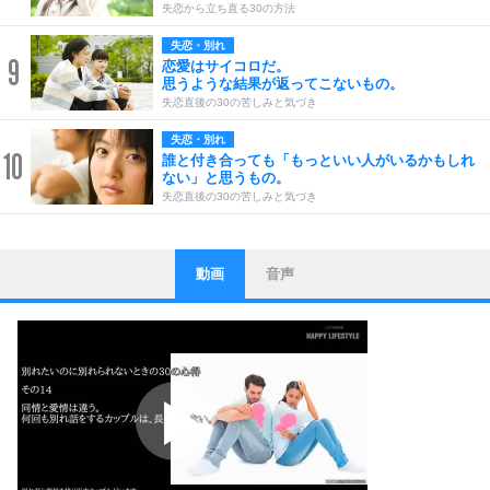
失恋から立ち直る30の方法
失恋・別れ
9
恋愛はサイコロだ。
思うような結果が返ってこないもの。
失恋直後の30の苦しみと気づき
失恋・別れ
10
誰と付き合っても「もっといい人がいるかもしれ
ない」と思うもの。
失恋直後の30の苦しみと気づき
動画
音声
ストレス対策
1
他人と比べない。
いっそのこと、他人を見ない。
いらいらしない人になる30の方法
プラス思考
2
ポジティブになれない原因は、行動しないから。
ポジティブ思考になる30の方法
ストレス対策