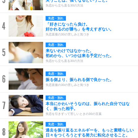
失うことは、強くなるということ。
失恋から立ち直る30の方法
失恋・別れ
4
「好きになったら負け。
好かれるのが勝ち」を考えすぎない。
失恋直後の30の苦しみと気づき
失恋・別れ
5
来ないわけではなかった。
初めから、いつかは来る予定だった。
失恋から立ち直る30の方法
失恋・別れ
6
振る側より、振られる側で良かった。
失恋直後の30の苦しみと気づき
失恋・別れ
7
本当にかわいそうなのは、振られた自分ではな
く、振った相手。
失恋を引きずって苦しいときの30の言葉
失恋・別れ
8
過去を振り返るエネルギーを、もっと素晴らしい
日々をつくろうとする努力に転化させること。