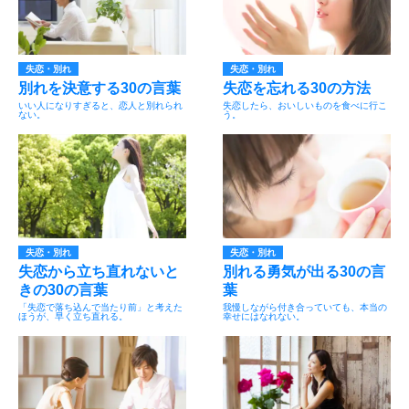
失恋・別れ
失恋・別れ
別れを決意する30の言葉
失恋を忘れる30の方法
いい人になりすぎると、恋人と別れられ
失恋したら、おいしいものを食べに行こ
ない。
う。
失恋・別れ
失恋・別れ
失恋から立ち直れないと
別れる勇気が出る30の言
きの30の言葉
葉
「失恋で落ち込んで当たり前」と考えた
我慢しながら付き合っていても、本当の
ほうが、早く立ち直れる。
幸せにはなれない。