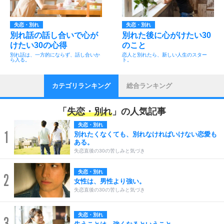
失恋・別れ
失恋・別れ
別れ話の話し合いで心が
別れた後に心がけたい30
けたい30の心得
のこと
別れ話は、一方的にならず、話し合いか
恋人と別れたら、新しい人生のスター
ら入る。
ト。
カテゴリランキング
総合ランキング
「
失恋・別れ
」の人気記事
失恋・別れ
1
別れたくなくても、別れなければいけない恋愛も
ある。
失恋直後の30の苦しみと気づき
失恋・別れ
2
女性は、男性より強い。
失恋直後の30の苦しみと気づき
失恋・別れ
3