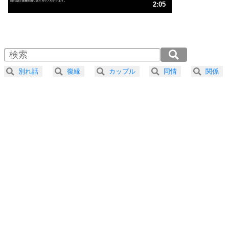
3
人生、なんとかなるもの。
2:05
気楽に生きる30の方法
1.0倍速 （490KB 2分5秒）
1.5倍速 （327KB 1分23秒）
自分磨き
4
器の大きい人は、怒りを優しさで表現する。
2.0倍速 （246KB 1分2秒）
器の大きい人になる30の方法
2.5倍速 （197KB 50秒）
別れ話
復縁
カップル
同情
関係
3.0倍速 （164KB 41秒）
プラス思考
5
ネガティブな人は、複雑に考える。
3.5倍速 （141KB 35秒）
ポジティブな人は、シンプルに考える。
4.0倍速 （123KB 31秒）
ポジティブ思考になる30の方法
ストレス対策
6
価値観を捨てると、いらいらも消える。
いらいらしない人になる30の方法
プラス思考
7
気持ちはなくていいから、とにかく癖にしてしま
う。
ポジティブ思考になる30の方法
自分磨き
8
いらない物は、徹底的に捨てる。