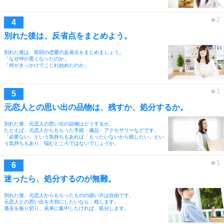
別れた後は、反省点をまとめよう。
別れた後は、前回の恋愛の反省点をまとめましょう。
「なぜ仲が悪くなったのか」
「何がきっかけでこじれ始めたのか」
元恋人との思い出の品物は、残すか、処分するか。
別れた後、元恋人の思い出の品物はどうするか。
たとえば、元恋人からもらった手紙・備品・アクセサリーなどです。
「必要ない」という気持ちもあれば「もったいないから残したい」とい
う気持ちもあり、悩むところではないでしょうか。
迷ったら、処分するのが無難。
別れた後、元恋人からもらったものの扱い方は自由です。
元恋人との思い出を大切にしたいなら、残します。
過去を振り切り、未来に集中したければ、処分します。