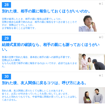
別れた後、相手の親に報告しておくほうがいいのか。
交際が破局したとき、相手の親に報告は必要でしょうか。
交際が残念な結果で終われば、相手の親に報告をすべきか迷うところで
すが、実際はどうでしょうか。
まず報告を省くことは可能です。
結婚式直前の破談なら、相手の親にも謝っておくほうがい
い。
普通の交際で別れた場合、基本的に相手の親への謝罪は不要です。
交際は2人の事情。
もちろん任意で相手の親に報告するのはいいですが、必須ではありませ
ん。
別れた後、友人関係に戻るコツは、呼び方にある。
別れた後、友人関係に戻りたくても難しいことがあります。
会うと、お互いが付き合っていたころを思い出してしまいます。
きちんと別れたつもりでも、中途半端に関係が戻ってしまうことは珍し
くありません。