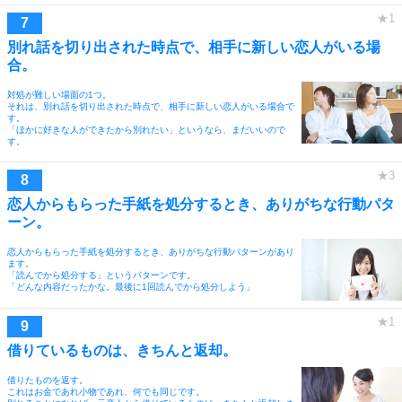
別れ話を切り出された時点で、相手に新しい恋人がいる場
合。
対処が難しい場面の1つ。
それは、別れ話を切り出された時点で、相手に新しい恋人がいる場合で
す。
「ほかに好きな人ができたから別れたい」というなら、まだいいので
す。
恋人からもらった手紙を処分するとき、ありがちな行動パタ
ーン。
恋人からもらった手紙を処分するとき、ありがちな行動パターンがあり
ます。
「読んでから処分する」というパターンです。
「どんな内容だったかな。最後に1回読んでから処分しよう」
借りているものは、きちんと返却。
借りたものを返す。
これはお金であれ小物であれ、何でも同じです。