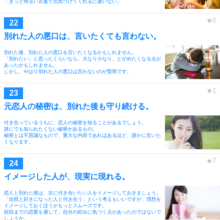
「きっと明るい言葉で元気づけてくれるに違いない」
別れた人の悪口は、言いたくても言わない。
別れた後、別れた人の悪口を言いたくなるかもしれません。
「別れたい」と思ったくらいなら、大なり小なり、とがめたくなる点が
あったかもしれません。
しかし、やはり別れた人の悪口は言わないのが賢明です。
元恋人の秘密は、別れた後も守り続ける。
付き合っているうちに、恋人の秘密を知ることがあるでしょう。
誰にでも知られたくない秘密があるもの。
秘密とは不思議なもので、重大な内容であればあるほど、誰かに言いた
くなります。
イメージした人が、現実に現れる。
恋人と別れた後は、次に付き合いたい人をイメージしておきましょう。
「自然と好きになった人と付き合う」という考えもいいですが、理想を
イメージしておくほうがもっとスムーズです。
前回までの恋愛を通して、自分の好みに気づく点があったのではないで
しょうか。