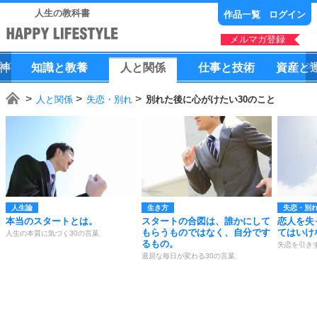
人生の教科書
作品一覧
ログイン
メルマガ登録
神
知識
と
教養
人
と
関係
仕事
と
技術
資産
と
人と関係
失恋・別れ
別れた後に心がけたい30のこと
人生論
生き方
失恋・別
本当のスタートとは。
スタートの合図は、誰かにして
恋人を失
もらうものではなく、自分です
てはいけ
人生の本質に気づく30の言葉
るもの。
失恋を引き
退屈な毎日が変わる30の言葉