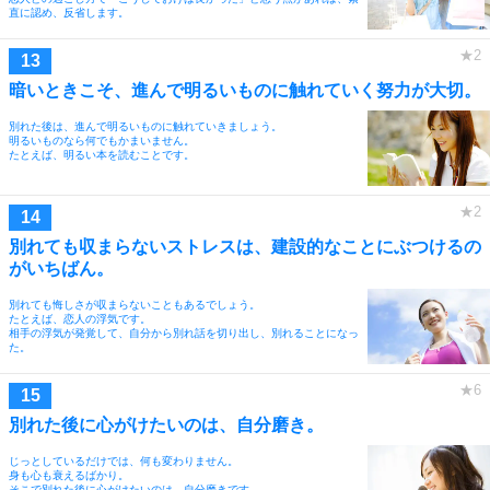
直に認め、反省します。
暗いときこそ、進んで明るいものに触れていく努力が大切。
別れた後は、進んで明るいものに触れていきましょう。
明るいものなら何でもかまいません。
たとえば、明るい本を読むことです。
別れても収まらないストレスは、建設的なことにぶつけるの
がいちばん。
別れても悔しさが収まらないこともあるでしょう。
たとえば、恋人の浮気です。
相手の浮気が発覚して、自分から別れ話を切り出し、別れることになっ
た。
別れた後に心がけたいのは、自分磨き。
じっとしているだけでは、何も変わりません。
身も心も衰えるばかり。
そこで別れた後に心がけたいのは、自分磨きです。