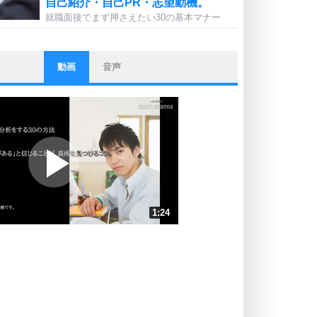
自己紹介・自己PR・志望動機。
就職面接でまず押さえたい30の基本マナー
動画
音声
ストレス対策
他人と比べない。
いっそのこと、他人を見ない。
いらいらしない人になる30の方法
プラス思考
ポジティブになれない原因は、行動
しないから。
ポジティブ思考になる30の方法
ストレス対策
1:24
人生、なんとかなるもの。
気楽に生きる30の方法
速 （330KB 1分24秒）
速 （220KB 56秒）
自分磨き
器の大きい人は、怒りを優しさで表
速 （165KB 42秒）
現する。
速 （132KB 33秒）
器の大きい人になる30の方法
速 （111KB 28秒）