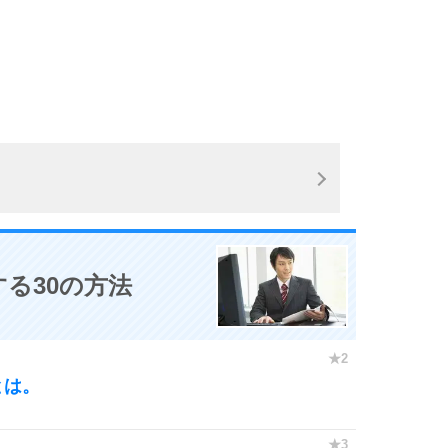
3.5倍
5
4.0倍
6
。
7
る30の方法
8
とは。
9