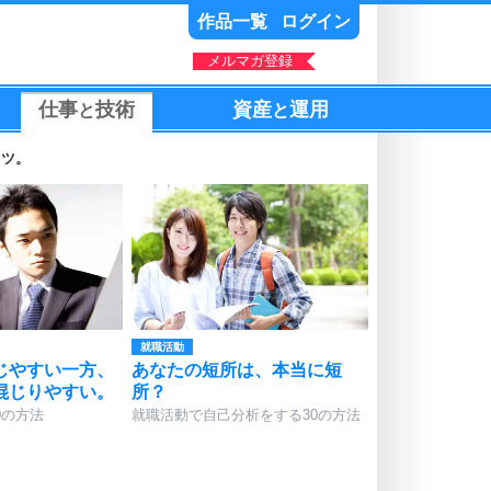
作品一覧
ログイン
メルマガ登録
仕事
技術
資産
運用
と
と
コツ。
就職活動
じやすい一方、
あなたの短所は、本当に短
混じりやすい。
所？
0の方法
就職活動で自己分析をする30の方法