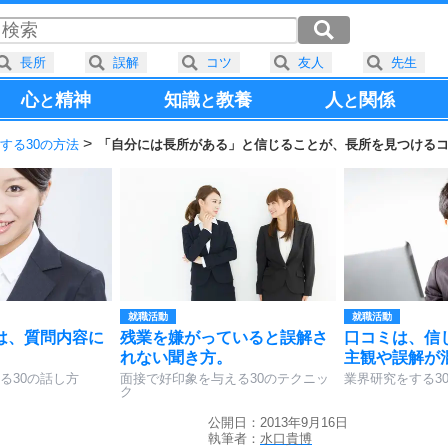
長所
誤解
コツ
友人
先生
心
精神
知識
教養
人
関係
と
と
と
する30の方法
「自分には長所がある」と信じることが、長所を見つける
就職活動
就職活動
は、質問内容に
残業を嫌がっていると誤解さ
口コミは、信
れない聞き方。
主観や誤解が
る30の話し方
面接で好印象を与える30のテクニッ
業界研究をする3
ク
公開日：2013年9月16日
執筆者：
水口貴博