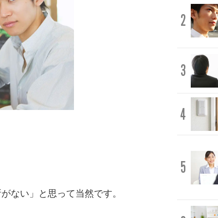
2
3
4
5
所がない」と思って当然です。