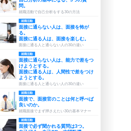
問。
就職活動で自己分析をする30の方法
就職活動
面接に通らない人は、面接を怖が
る。
面接に通る人は、面接を楽しむ。
面接に通る人と通らない人の30の違い
就職活動
面接に通らない人は、能力で差をつ
けようとする。
面接に通る人は、人間性で差をつけ
ようとする。
面接に通る人と通らない人の30の違い
就職活動
面接で、面接官のことは何と呼べば
良いのか。
就職面接でまず押さえたい30の基本マナー
就職活動
面接で必ず聞かれる質問は3つ。