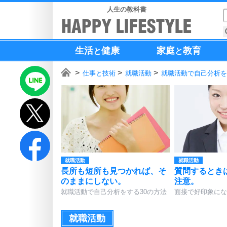
人生の教科書
生活
健康
家庭
教育
と
と
仕事と技術
就職活動
就職活動で自己分析を
就職活動
就職活動
長所も短所も見つかれば、そ
質問するとき
のままにしない。
注意。
就職活動で自己分析をする30の方法
面接で好印象にな
就職活動