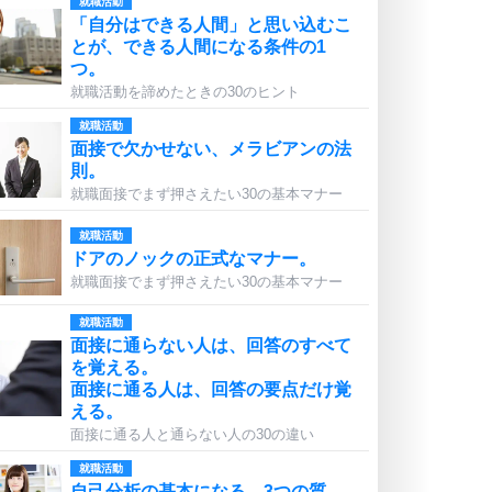
就職活動
「自分はできる人間」と思い込むこ
とが、できる人間になる条件の1
つ。
就職活動を諦めたときの30のヒント
就職活動
面接で欠かせない、メラビアンの法
則。
就職面接でまず押さえたい30の基本マナー
就職活動
ドアのノックの正式なマナー。
就職面接でまず押さえたい30の基本マナー
就職活動
面接に通らない人は、回答のすべて
を覚える。
面接に通る人は、回答の要点だけ覚
える。
面接に通る人と通らない人の30の違い
就職活動
自己分析の基本になる、3つの質