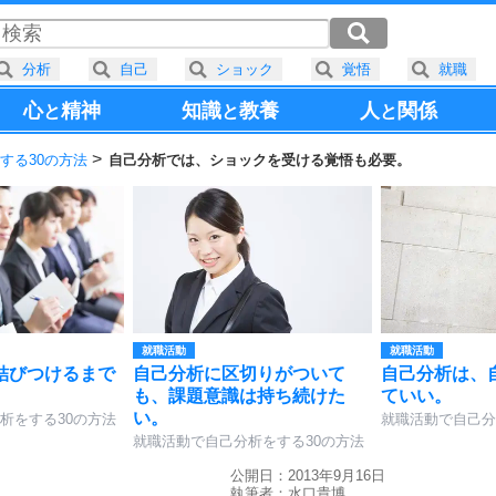
分析
自己
ショック
覚悟
就職
心
精神
知識
教養
人
関係
と
と
と
する30の方法
自己分析では、ショックを受ける覚悟も必要。
就職活動
就職活動
結びつけるまで
自己分析に区切りがついて
自己分析は、
。
も、課題意識は持ち続けた
ていい。
い。
析をする30の方法
就職活動で自己分
就職活動で自己分析をする30の方法
公開日：2013年9月16日
執筆者：
水口貴博