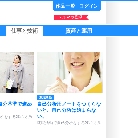
作品一覧
ログイン
メルマガ登録
仕事
技術
資産
運用
と
と
就職活動
自分基準で進め
自己分析用ノートをつくらな
いと、自己分析は始まらな
い。
析をする30の方法
就職活動で自己分析をする30の方法