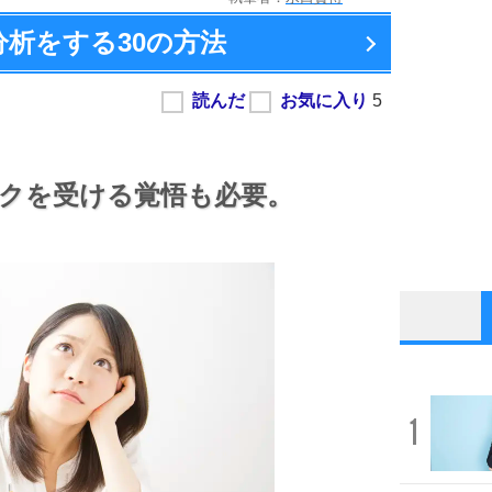
分析をする
30の方法
クを受ける覚悟も必要。
1