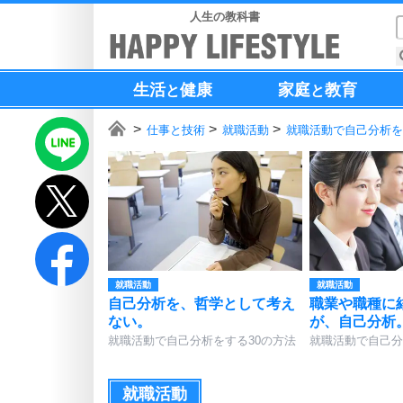
人生の教科書
生活
健康
家庭
教育
と
と
仕事と技術
就職活動
就職活動で自己分析を
就職活動
就職活動
自己分析を、哲学として考え
職業や職種に
ない。
が、自己分析
就職活動で自己分析をする30の方法
就職活動で自己分
就職活動