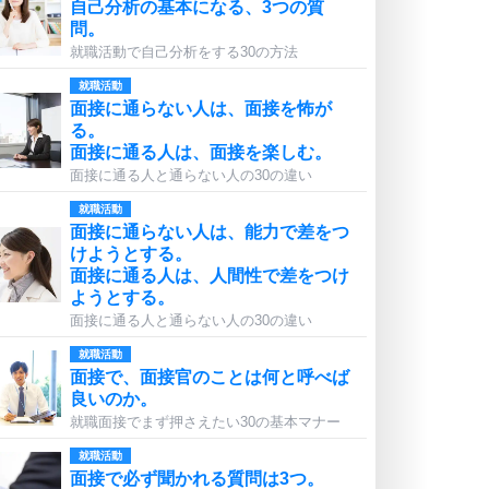
自己分析の基本になる、3つの質
問。
就職活動で自己分析をする30の方法
就職活動
面接に通らない人は、面接を怖が
る。
面接に通る人は、面接を楽しむ。
面接に通る人と通らない人の30の違い
就職活動
面接に通らない人は、能力で差をつ
けようとする。
面接に通る人は、人間性で差をつけ
ようとする。
面接に通る人と通らない人の30の違い
就職活動
面接で、面接官のことは何と呼べば
良いのか。
就職面接でまず押さえたい30の基本マナー
就職活動
面接で必ず聞かれる質問は3つ。