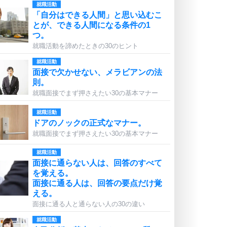
就職活動
「自分はできる人間」と思い込むこ
とが、できる人間になる条件の1
つ。
就職活動を諦めたときの30のヒント
就職活動
面接で欠かせない、メラビアンの法
則。
就職面接でまず押さえたい30の基本マナー
就職活動
ドアのノックの正式なマナー。
就職面接でまず押さえたい30の基本マナー
就職活動
面接に通らない人は、回答のすべて
を覚える。
面接に通る人は、回答の要点だけ覚
える。
面接に通る人と通らない人の30の違い
就職活動