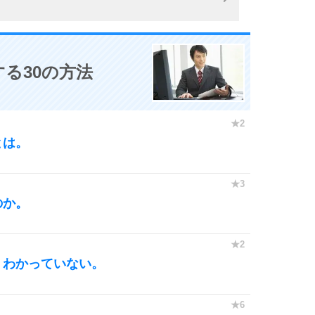
る30の方法
とは。
のか。
くわかっていない。