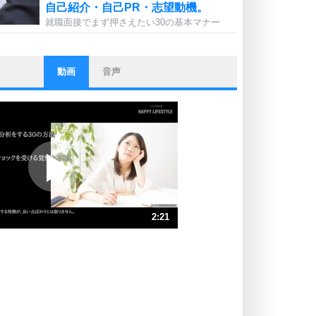
自己紹介・自己PR・志望動機。
就職面接でまず押さえたい30の基本マナー
動画
音声
ストレス対策
他人と比べない。
いっそのこと、他人を見ない。
いらいらしない人になる30の方法
プラス思考
ポジティブになれない原因は、行動
しないから。
ポジティブ思考になる30の方法
ストレス対策
2:21
人生、なんとかなるもの。
気楽に生きる30の方法
速 （555KB 2分21秒）
速 （370KB 1分34秒）
自分磨き
器の大きい人は、怒りを優しさで表
速 （278KB 1分11秒）
現する。
速 （223KB 56秒）
器の大きい人になる30の方法