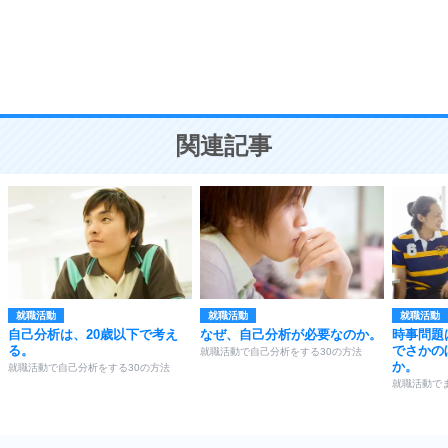
9
謙虚な人こそ、本当に強い人。
頭の使い方がうまくなる30の方法
恋愛学
10
人を好きになったら、まず相手を徹底的に信じる
ことが大切。
恋する人が知っておきたい30の大切なこと
関連記事
就職活動
就職活動
就職活動
自己分析は、20歳以下で考え
なぜ、自己分析が必要なのか。
時事問題
る。
でさかの
就職活動で自己分析をする30の方法
か。
就職活動で自己分析をする30の方法
就職活動で