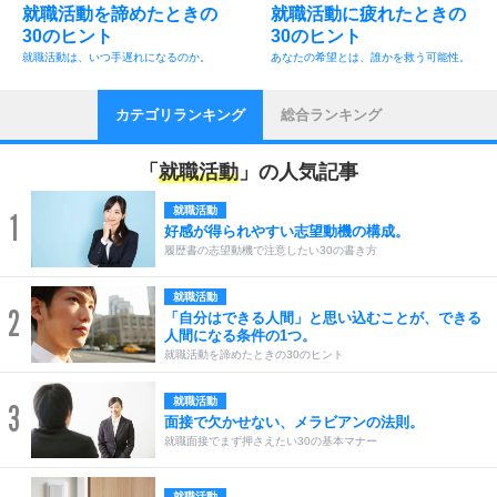
就職活動を諦めたときの
就職活動に疲れたときの
30のヒント
30のヒント
就職活動は、いつ手遅れになるのか。
あなたの希望とは、誰かを救う可能性。
カテゴリランキング
総合ランキング
「
就職活動
」の人気記事
就職活動
1
好感が得られやすい志望動機の構成。
履歴書の志望動機で注意したい30の書き方
就職活動
2
「自分はできる人間」と思い込むことが、できる
人間になる条件の1つ。
就職活動を諦めたときの30のヒント
就職活動
3
面接で欠かせない、メラビアンの法則。
就職面接でまず押さえたい30の基本マナー
就職活動