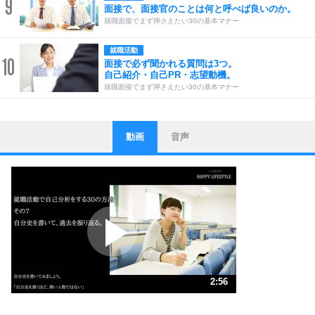
9
面接で、面接官のことは何と呼べば良いのか。
就職面接でまず押さえたい30の基本マナー
就職活動
10
面接で必ず聞かれる質問は3つ。
自己紹介・自己PR・志望動機。
就職面接でまず押さえたい30の基本マナー
動画
音声
ストレス対策
1
他人と比べない。
いっそのこと、他人を見ない。
いらいらしない人になる30の方法
プラス思考
2
ポジティブになれない原因は、行動しないから。
ポジティブ思考になる30の方法
ストレス対策
3
人生、なんとかなるもの。
2:56
気楽に生きる30の方法
1.0倍速 （692KB 2分56秒）