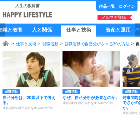
人生の教科書
作品一覧
ログイン
メルマガ登録
知識
と
教養
人
と
関係
仕事
と
技術
資産
と
運用
仕事と技術
就職活動
就職活動で自己分析をする30の方法
自
就職活動
就職活動
就職活動
自己分析は、20歳以下で考え
なぜ、自己分析が必要なのか。
時事問題
る。
でさかの
就職活動で自己分析をする30の方法
か。
就職活動で自己分析をする30の方法
就職活動で