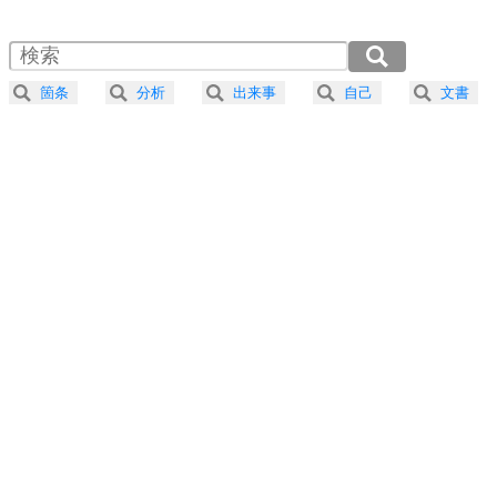
1.5倍速 （462KB 1分57秒）
自分磨き
4
器の大きい人は、怒りを優しさで表現する。
2.0倍速 （346KB 1分28秒）
器の大きい人になる30の方法
2.5倍速 （277KB 1分10秒）
箇条
分析
出来事
自己
文書
3.0倍速 （231KB 59秒）
プラス思考
5
ネガティブな人は、複雑に考える。
3.5倍速 （198KB 50秒）
ポジティブな人は、シンプルに考える。
4.0倍速 （174KB 44秒）
ポジティブ思考になる30の方法
ストレス対策
6
価値観を捨てると、いらいらも消える。
いらいらしない人になる30の方法
プラス思考
7
気持ちはなくていいから、とにかく癖にしてしま
う。
ポジティブ思考になる30の方法
自分磨き
8
いらない物は、徹底的に捨てる。
気品と美しさを身につける30の方法
勉強法