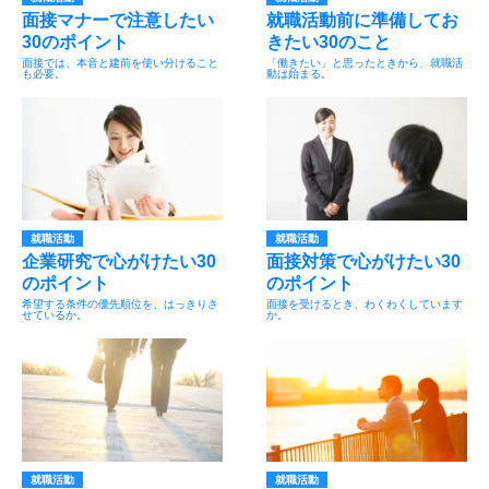
面接マナーで注意したい
就職活動前に準備してお
30のポイント
きたい30のこと
面接では、本音と建前を使い分けること
「働きたい」と思ったときから、就職活
も必要。
動は始まる。
就職活動
就職活動
企業研究で心がけたい30
面接対策で心がけたい30
のポイント
のポイント
希望する条件の優先順位を、はっきりさ
面接を受けるとき、わくわくしています
せているか。
か。
就職活動
就職活動