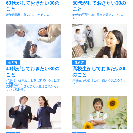
60代がしておきたい30の
50代がしておきたい30の
こと
こと
定年退職後、第2の人生が始まる。
50代の可能性は、重点の置き方で決ま
る。
生き方
生き方
40代がしておきたい30の
高校生がしておきたい30
こと
のこと
40歳は、折り返し地点に来ているとは言
高校生活の初日こそ、自分を変えるチャ
い切れない。
ンス。
大切なのは「まだまだ人生はこれから」
という気持ち。