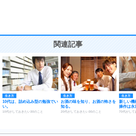
9
謙虚な人こそ、本当に強い人。
頭の使い方がうまくなる30の方法
恋愛学
10
人を好きになったら、まず相手を徹底的に信じる
ことが大切。
恋する人が知っておきたい30の大切なこと
関連記事
生き方
生き方
生き方
10代は、詰め込み型の勉強でい
お酒の味を知り、お酒の怖さを
新しい機
い。
知る。
操作は永
10代がしておきたい30のこと
20代がしておきたい30のこと
70代がして