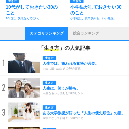
生き方
生き方
10代がしておきたい30の
小学生がしておきたい30
こと
のこと
10代に、失敗なんてない。
小学校は、授業以外も、いい勉強。
カテゴリランキング
総合ランキング
「
生き方
」の人気記事
生き方
1
人生では、嫌われる覚悟が必要。
人生に疲れたときの30の言葉
生き方
2
人生は、笑うが勝ち。
人生をもっと楽しむ30のヒント
生き方
3
ある大学教授が語った「人生の優先順位」の話。
大学生がしておきたい30のこと