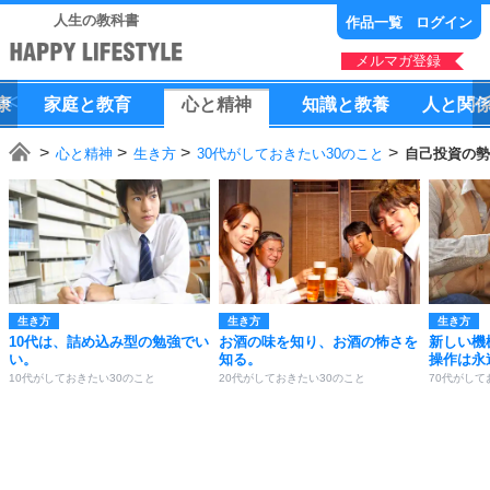
人生の教科書
作品一覧
ログイン
メルマガ登録
康
家庭
と
教育
心
と
精神
知識
と
教養
人
と
関
心と精神
生き方
30代がしておきたい30のこと
自己投資の勢
生き方
生き方
生き方
10代は、詰め込み型の勉強でい
お酒の味を知り、お酒の怖さを
新しい機
い。
知る。
操作は永
10代がしておきたい30のこと
20代がしておきたい30のこと
70代がして