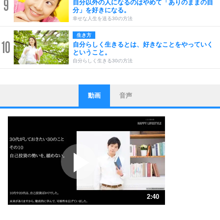
9
自分以外の人になるのはやめて「ありのままの自
分」を好きになる。
幸せな人生を送る30の方法
生き方
10
自分らしく生きるとは、好きなことをやっていく
ということ。
自分らしく生きる30の方法
動画
音声
ストレス対策
1
他人と比べない。
いっそのこと、他人を見ない。
いらいらしない人になる30の方法
プラス思考
2
ポジティブになれない原因は、行動しないから。
ポジティブ思考になる30の方法
ストレス対策
3
人生、なんとかなるもの。
2:40
気楽に生きる30の方法
1.0倍速 （629KB 2分40秒）