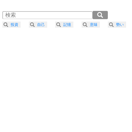
1.5倍速 （420KB 1分47秒）
自分磨き
4
器の大きい人は、怒りを優しさで表現する。
2.0倍速 （315KB 1分20秒）
器の大きい人になる30の方法
2.5倍速 （252KB 1分4秒）
投資
自己
記憶
意味
勢い
3.0倍速 （210KB 53秒）
プラス思考
5
ネガティブな人は、複雑に考える。
3.5倍速 （180KB 45秒）
ポジティブな人は、シンプルに考える。
4.0倍速 （158KB 40秒）
ポジティブ思考になる30の方法
ストレス対策
6
価値観を捨てると、いらいらも消える。
いらいらしない人になる30の方法
プラス思考
7
気持ちはなくていいから、とにかく癖にしてしま
う。
ポジティブ思考になる30の方法
自分磨き
8
いらない物は、徹底的に捨てる。
気品と美しさを身につける30の方法
勉強法