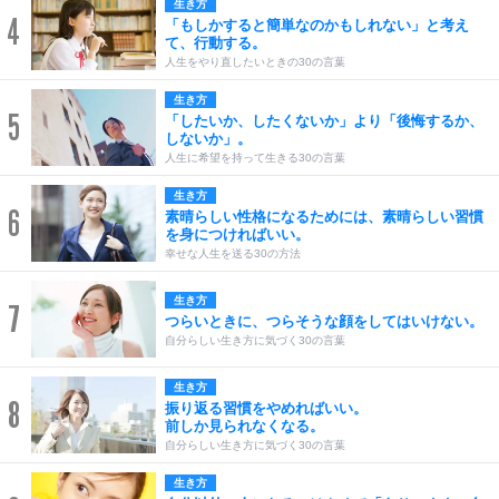
生き方
4
「もしかすると簡単なのかもしれない」と考え
て、行動する。
人生をやり直したいときの30の言葉
生き方
5
「したいか、したくないか」より「後悔するか、
しないか」。
人生に希望を持って生きる30の言葉
生き方
6
素晴らしい性格になるためには、素晴らしい習慣
を身につければいい。
幸せな人生を送る30の方法
生き方
7
つらいときに、つらそうな顔をしてはいけない。
自分らしい生き方に気づく30の言葉
生き方
8
振り返る習慣をやめればいい。
前しか見られなくなる。
自分らしい生き方に気づく30の言葉
生き方