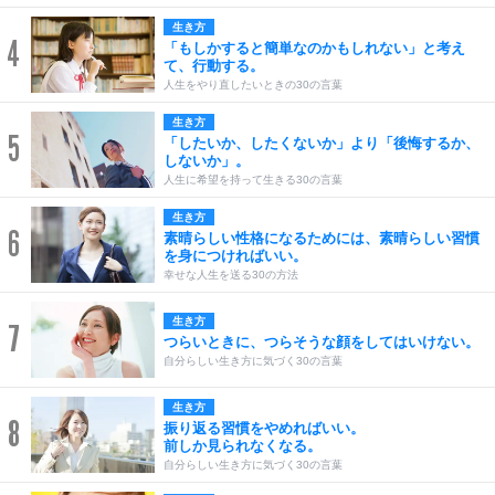
生き方
4
「もしかすると簡単なのかもしれない」と考え
て、行動する。
人生をやり直したいときの30の言葉
生き方
5
「したいか、したくないか」より「後悔するか、
しないか」。
人生に希望を持って生きる30の言葉
生き方
6
素晴らしい性格になるためには、素晴らしい習慣
を身につければいい。
幸せな人生を送る30の方法
生き方
7
つらいときに、つらそうな顔をしてはいけない。
自分らしい生き方に気づく30の言葉
生き方
8
振り返る習慣をやめればいい。
前しか見られなくなる。
自分らしい生き方に気づく30の言葉