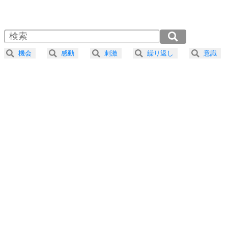
1.0倍速 （482KB 2分3秒）
1.5倍速 （322KB 1分22秒）
自分磨き
4
器の大きい人は、怒りを優しさで表現する。
2.0倍速 （242KB 1分1秒）
器の大きい人になる30の方法
2.5倍速 （193KB 49秒）
機会
感動
刺激
繰り返し
意識
3.0倍速 （161KB 41秒）
プラス思考
5
ネガティブな人は、複雑に考える。
3.5倍速 （138KB 35秒）
ポジティブな人は、シンプルに考える。
4.0倍速 （121KB 30秒）
ポジティブ思考になる30の方法
ストレス対策
6
価値観を捨てると、いらいらも消える。
いらいらしない人になる30の方法
プラス思考
7
気持ちはなくていいから、とにかく癖にしてしま
う。
ポジティブ思考になる30の方法
自分磨き
8
いらない物は、徹底的に捨てる。
気品と美しさを身につける30の方法