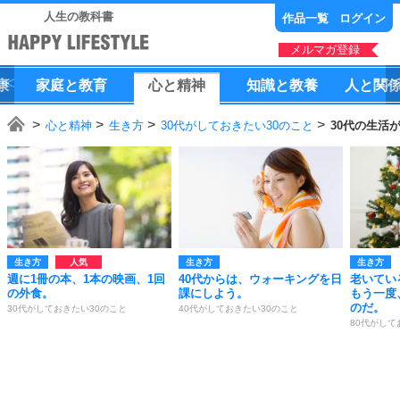
人生の教科書
作品一覧
ログイン
メルマガ登録
康
家庭
と
教育
心
と
精神
知識
と
教養
人
と
関
心と精神
生き方
30代がしておきたい30のこと
30代の生活
生き方
生き方
生き方
週に1冊の本、1本の映画、1回
40代からは、ウォーキングを日
老いてい
の外食。
課にしよう。
もう一度
のだ。
30代がしておきたい30のこと
40代がしておきたい30のこと
80代がして