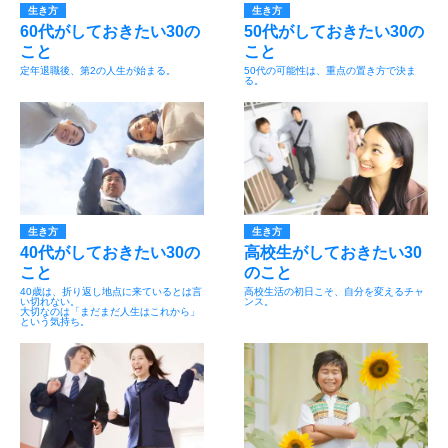
生き方
生き方
60代がしておきたい30の
50代がしておきたい30の
こと
こと
定年退職後、第2の人生が始まる。
50代の可能性は、重点の置き方で決ま
る。
生き方
生き方
40代がしておきたい30の
高校生がしておきたい30
こと
のこと
40歳は、折り返し地点に来ているとは言
高校生活の初日こそ、自分を変えるチャ
い切れない。
ンス。
大切なのは「まだまだ人生はこれから」
という気持ち。