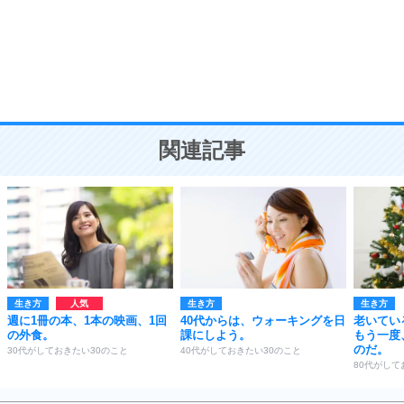
勉強法
9
謙虚な人こそ、本当に強い人。
頭の使い方がうまくなる30の方法
恋愛学
10
人を好きになったら、まず相手を徹底的に信じる
ことが大切。
恋する人が知っておきたい30の大切なこと
関連記事
生き方
生き方
生き方
週に1冊の本、1本の映画、1回
40代からは、ウォーキングを日
老いてい
の外食。
課にしよう。
もう一度
のだ。
30代がしておきたい30のこと
40代がしておきたい30のこと
80代がして