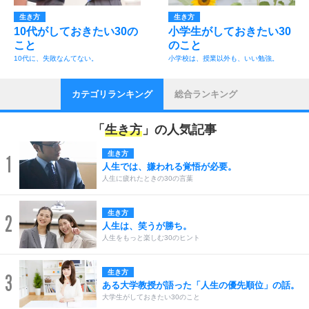
生き方
生き方
10代がしておきたい30の
小学生がしておきたい30
こと
のこと
10代に、失敗なんてない。
小学校は、授業以外も、いい勉強。
カテゴリランキング
総合ランキング
「
生き方
」の人気記事
生き方
1
人生では、嫌われる覚悟が必要。
人生に疲れたときの30の言葉
生き方
2
人生は、笑うが勝ち。
人生をもっと楽しむ30のヒント
生き方
3
ある大学教授が語った「人生の優先順位」の話。
大学生がしておきたい30のこと