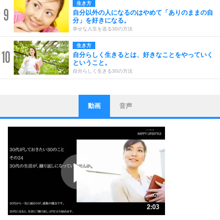
生き方
9
自分以外の人になるのはやめて「ありのままの自
分」を好きになる。
幸せな人生を送る30の方法
生き方
10
自分らしく生きるとは、好きなことをやっていく
ということ。
自分らしく生きる30の方法
動画
音声
ストレス対策
1
他人と比べない。
いっそのこと、他人を見ない。
いらいらしない人になる30の方法
プラス思考
2
ポジティブになれない原因は、行動しないから。
ポジティブ思考になる30の方法
ストレス対策
3
人生、なんとかなるもの。
2:03
気楽に生きる30の方法