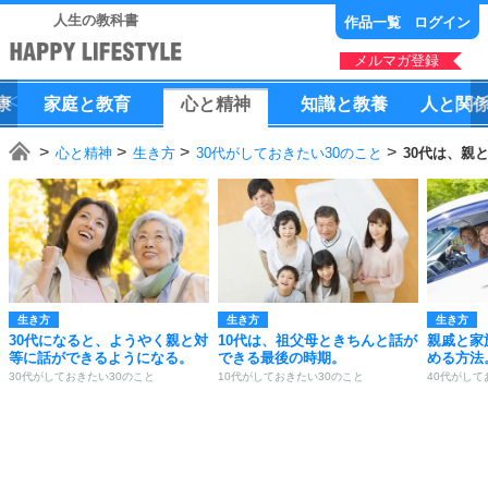
人生の教科書
作品一覧
ログイン
メルマガ登録
康
家庭
と
教育
心
と
精神
知識
と
教養
人
と
関
心と精神
生き方
30代がしておきたい30のこと
30代は、親
生き方
生き方
生き方
30代になると、ようやく親と対
10代は、祖父母ときちんと話が
親戚と家
等に話ができるようになる。
できる最後の時期。
める方法
30代がしておきたい30のこと
10代がしておきたい30のこと
40代がして