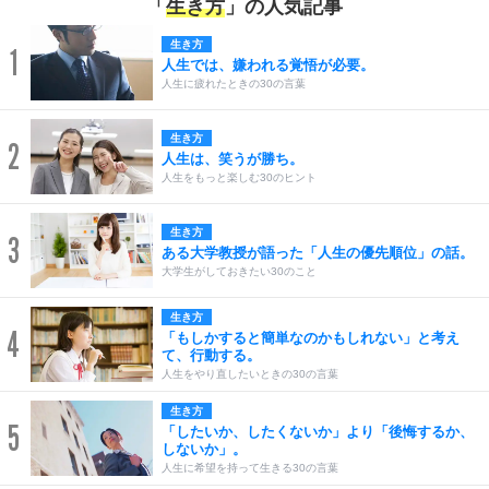
「
生き方
」の人気記事
生き方
1
人生では、嫌われる覚悟が必要。
人生に疲れたときの30の言葉
生き方
2
人生は、笑うが勝ち。
人生をもっと楽しむ30のヒント
生き方
3
ある大学教授が語った「人生の優先順位」の話。
大学生がしておきたい30のこと
生き方
4
「もしかすると簡単なのかもしれない」と考え
て、行動する。
人生をやり直したいときの30の言葉
生き方
5
「したいか、したくないか」より「後悔するか、
しないか」。
人生に希望を持って生きる30の言葉