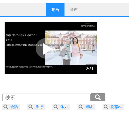
動画
音声
ストレス対策
1
他人と比べない。
いっそのこと、他人を見ない。
いらいらしない人になる30の方法
プラス思考
2
ポジティブになれない原因は、行動しないから。
ポジティブ思考になる30の方法
ストレス対策
3
人生、なんとかなるもの。
2:21
気楽に生きる30の方法
1.0倍速 （554KB 2分21秒）
1.5倍速 （369KB 1分34秒）
自分磨き
4
器の大きい人は、怒りを優しさで表現する。
2.0倍速 （277KB 1分10秒）
器の大きい人になる30の方法
2.5倍速 （222KB 56秒）
会話
旅行
体力
経験
物忘れ
3.0倍速 （185KB 47秒）
プラス思考
5
ネガティブな人は、複雑に考える。
3.5倍速 （159KB 40秒）
ポジティブな人は、シンプルに考える。
4.0倍速 （139KB 35秒）
ポジティブ思考になる30の方法