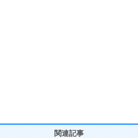
ストレス対策
6
価値観を捨てると、いらいらも消える。
いらいらしない人になる30の方法
プラス思考
7
気持ちはなくていいから、とにかく癖にしてしま
う。
ポジティブ思考になる30の方法
自分磨き
8
いらない物は、徹底的に捨てる。
気品と美しさを身につける30の方法
勉強法
9
謙虚な人こそ、本当に強い人。
頭の使い方がうまくなる30の方法
恋愛学
10
人を好きになったら、まず相手を徹底的に信じる
ことが大切。
恋する人が知っておきたい30の大切なこと
関連記事