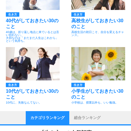
生き方
生き方
40代がしておきたい30の
高校生がしておきたい30
こと
のこと
40歳は、折り返し地点に来ているとは言
高校生活の初日こそ、自分を変えるチャ
い切れない。
ンス。
大切なのは「まだまだ人生はこれから」
という気持ち。
生き方
生き方
10代がしておきたい30の
小学生がしておきたい30
こと
のこと
10代に、失敗なんてない。
小学校は、授業以外も、いい勉強。
カテゴリランキング
総合ランキング