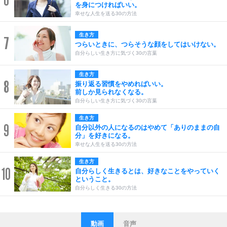
を身につければいい。
幸せな人生を送る30の方法
生き方
7
つらいときに、つらそうな顔をしてはいけない。
自分らしい生き方に気づく30の言葉
生き方
8
振り返る習慣をやめればいい。
前しか見られなくなる。
自分らしい生き方に気づく30の言葉
生き方
9
自分以外の人になるのはやめて「ありのままの自
分」を好きになる。
幸せな人生を送る30の方法
生き方
10
自分らしく生きるとは、好きなことをやっていく
ということ。
自分らしく生きる30の方法
動画
音声
ストレス対策