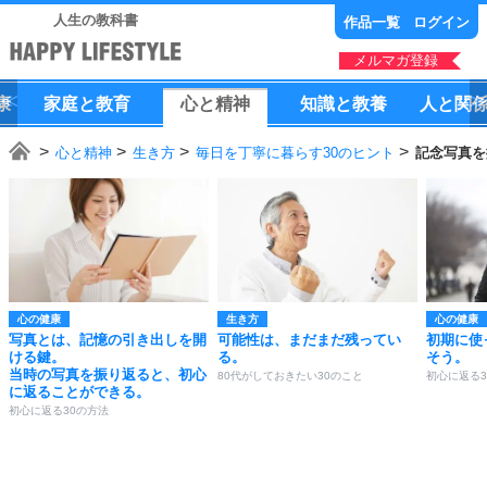
人生の教科書
作品一覧
ログイン
メルマガ登録
康
家庭
と
教育
心
と
精神
知識
と
教養
人
と
関
心と精神
生き方
毎日を丁寧に暮らす30のヒント
記念写真を
心の健康
生き方
心の健康
写真とは、記憶の引き出しを開
可能性は、まだまだ残ってい
初期に使
ける鍵。
る。
そう。
当時の写真を振り返ると、初心
80代がしておきたい30のこと
初心に返る3
に返ることができる。
初心に返る30の方法