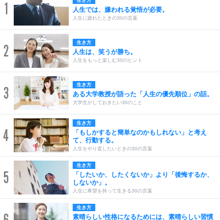
生き方
1
人生では、嫌われる覚悟が必要。
人生に疲れたときの30の言葉
生き方
2
人生は、笑うが勝ち。
人生をもっと楽しむ30のヒント
生き方
3
ある大学教授が語った「人生の優先順位」の話。
大学生がしておきたい30のこと
生き方
4
「もしかすると簡単なのかもしれない」と考え
て、行動する。
人生をやり直したいときの30の言葉
生き方
5
「したいか、したくないか」より「後悔するか、
しないか」。
人生に希望を持って生きる30の言葉
生き方
6
素晴らしい性格になるためには、素晴らしい習慣