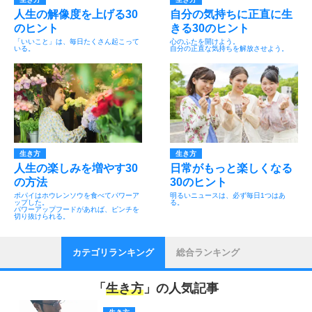
人生の解像度を上げる30
自分の気持ちに正直に生
のヒント
きる30のヒント
「いいこと」は、毎日たくさん起こって
心のふたを開けよう。
いる。
自分の正直な気持ちを解放させよう。
生き方
生き方
人生の楽しみを増やす30
日常がもっと楽しくなる
の方法
30のヒント
ポパイはホウレンソウを食べてパワーア
明るいニュースは、必ず毎日1つはあ
ップした。
る。
パワーアップフードがあれば、ピンチを
切り抜けられる。
カテゴリランキング
総合ランキング
「
生き方
」の人気記事