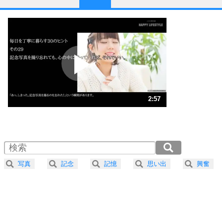
1
他人と比べない。
いっそのこと、他人を見ない。
いらいらしない人になる30の方法
プラス思考
2
ポジティブになれない原因は、行動しないから。
ポジティブ思考になる30の方法
ストレス対策
3
人生、なんとかなるもの。
2:57
気楽に生きる30の方法
1.0倍速 （693KB 2分57秒）
1.5倍速 （462KB 1分58秒）
自分磨き
4
器の大きい人は、怒りを優しさで表現する。
2.0倍速 （347KB 1分28秒）
器の大きい人になる30の方法
2.5倍速 （278KB 1分10秒）
写真
記念
記憶
思い出
興奮
3.0倍速 （232KB 59秒）
プラス思考
5
ネガティブな人は、複雑に考える。
3.5倍速 （199KB 50秒）
ポジティブな人は、シンプルに考える。
4.0倍速 （174KB 44秒）
ポジティブ思考になる30の方法
ストレス対策