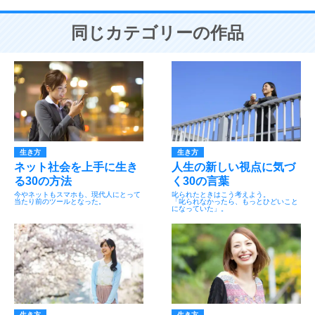
同じカテゴリーの作品
生き方
生き方
ネット社会を上手に生き
人生の新しい視点に気づ
る30の方法
く30の言葉
今やネットもスマホも、現代人にとって
叱られたときはこう考えよう。
当たり前のツールとなった。
「叱られなかったら、もっとひどいこと
になっていた」。
生き方
生き方