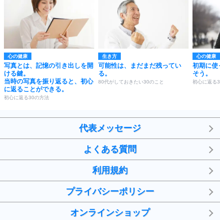
心の健康
生き方
心の健康
写真とは、記憶の引き出しを開
可能性は、まだまだ残ってい
初期に使
ける鍵。
る。
そう。
当時の写真を振り返ると、初心
80代がしておきたい30のこと
初心に返る3
に返ることができる。
初心に返る30の方法
代表メッセージ
よくある質問
利用規約
プライバシーポリシー
オンラインショップ