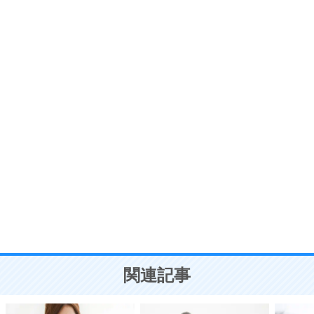
6
価値観を捨てると、いらいらも消える。
いらいらしない人になる30の方法
プラス思考
7
気持ちはなくていいから、とにかく癖にしてしま
う。
ポジティブ思考になる30の方法
自分磨き
8
いらない物は、徹底的に捨てる。
気品と美しさを身につける30の方法
勉強法
9
謙虚な人こそ、本当に強い人。
頭の使い方がうまくなる30の方法
恋愛学
10
人を好きになったら、まず相手を徹底的に信じる
ことが大切。
恋する人が知っておきたい30の大切なこと
関連記事