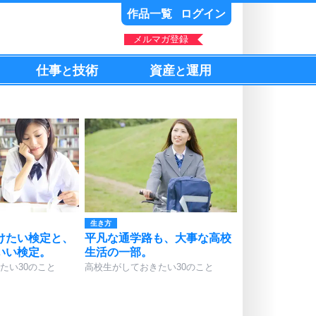
作品一覧
ログイン
メルマガ登録
仕事
技術
資産
運用
と
と
生き方
けたい検定と、
平凡な通学路も、大事な高校
いい検定。
生活の一部。
たい30のこと
高校生がしておきたい30のこと