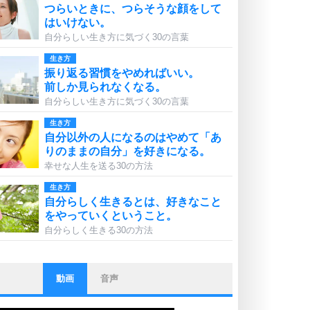
つらいときに、つらそうな顔をして
はいけない。
自分らしい生き方に気づく30の言葉
生き方
振り返る習慣をやめればいい。
前しか見られなくなる。
自分らしい生き方に気づく30の言葉
生き方
自分以外の人になるのはやめて「あ
りのままの自分」を好きになる。
幸せな人生を送る30の方法
生き方
自分らしく生きるとは、好きなこと
をやっていくということ。
自分らしく生きる30の方法
動画
音声
ストレス対策
他人と比べない。
いっそのこと、他人を見ない。