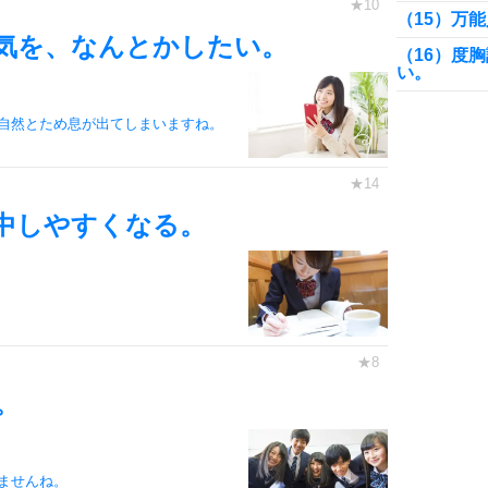
（15）万
気を、なんとかしたい。
（16）度
い。
（17）高
自然とため息が出てしまいますね。
（18）大
（19）友
（20）高
中しやすくなる。
（21）受
（22）高
定。
（23）学
（24）勉
。
（25）や
ら。
（26）心
ませんね。