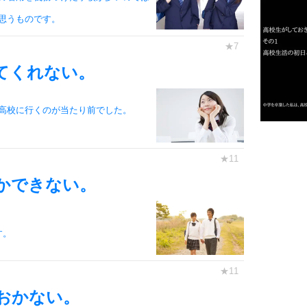
思うものです。
2
てくれない。
3
高校に行くのが当たり前でした。
1.0倍
1.5倍
4
2.0倍
かできない。
2.5倍
3.0倍
3.5倍
す。
5
4.0倍
おかない。