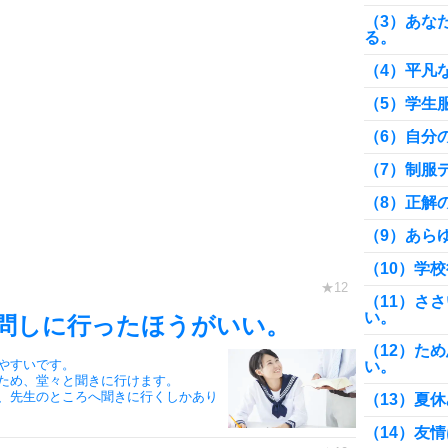
（3）あな
る。
（4）平凡
（5）学生
（6）自分
（7）制服
（8）正解
（9）あら
（10）学
（11）さ
い。
問しに行ったほうがいい。
（12）た
やすいです。
い。
ため、堂々と聞きに行けます。
、先生のところへ聞きに行くしかあり
（13）夏
（14）友