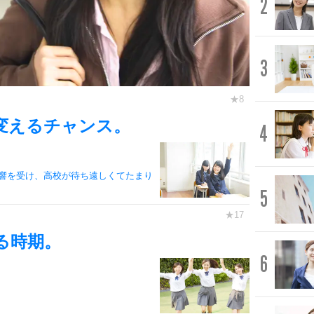
2
3
変えるチャンス。
4
響を受け、高校が待ち遠しくてたまり
5
る時期。
6