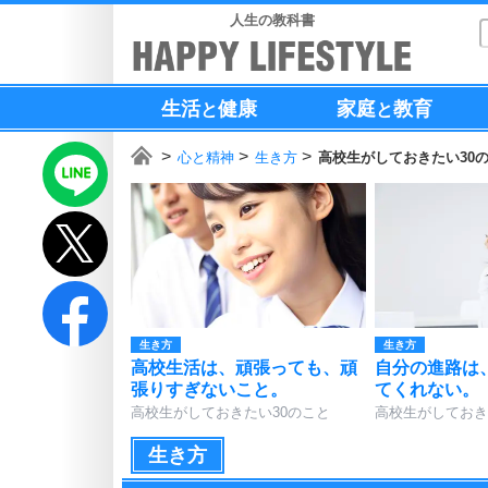
人生の教科書
生活
健康
家庭
教育
と
と
心と精神
生き方
高校生がしておきたい30
生き方
生き方
高校生活は、頑張っても、頑
自分の進路は
張りすぎないこと。
てくれない。
高校生がしておきたい30のこと
高校生がしておき
生き方