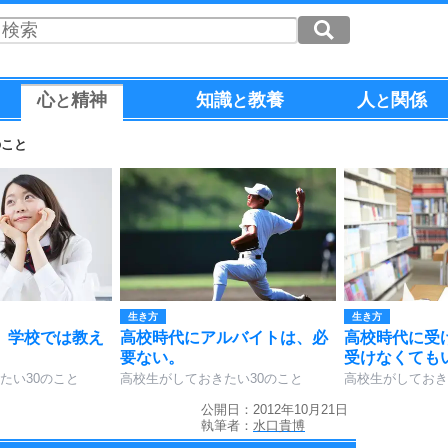
心
精神
知識
教養
人
関係
と
と
と
のこと
生き方
生き方
、学校では教え
高校時代にアルバイトは、必
高校時代に受
要ない。
受けなくても
たい30のこと
高校生がしておきたい30のこと
高校生がしておき
公開日：2012年10月21日
執筆者：
水口貴博