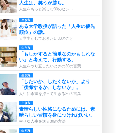
人生は、笑うが勝ち。
人生をもっと楽しむ30のヒント
生き方
ある大学教授が語った「人生の優先
順位」の話。
大学生がしておきたい30のこと
生き方
「もしかすると簡単なのかもしれな
い」と考えて、行動する。
人生をやり直したいときの30の言葉
生き方
「したいか、したくないか」より
「後悔するか、しないか」。
人生に希望を持って生きる30の言葉
生き方
素晴らしい性格になるためには、素
晴らしい習慣を身につければいい。
幸せな人生を送る30の方法
生き方