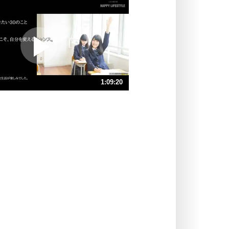
いらいらしない人になる30の方法
プラス思考
ポジティブになれない原因は、行動
しないから。
ポジティブ思考になる30の方法
ストレス対策
1:09:20
人生、なんとかなるもの。
気楽に生きる30の方法
速 （16MB 1時間9分40秒）
速 （11MB 46分26秒）
自分磨き
器の大きい人は、怒りを優しさで表
速 （8.0MB 34分50秒）
現する。
速 （6.4MB 27分52秒）
器の大きい人になる30の方法
速 （5.4MB 23分13秒）
プラス思考
速 （4.6MB 19分54秒）
ネガティブな人は、複雑に考える。
速 （4.0MB 17分25秒）
ポジティブな人は、シンプルに考え
る。
ポジティブ思考になる30の方法
ストレス対策