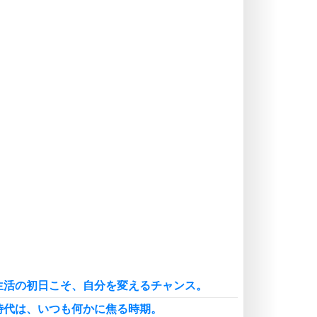
価値観を捨てると、いらいらも消え
る。
いらいらしない人になる30の方法
プラス思考
気持ちはなくていいから、とにかく
癖にしてしまう。
ポジティブ思考になる30の方法
自分磨き
いらない物は、徹底的に捨てる。
気品と美しさを身につける30の方法
勉強法
謙虚な人こそ、本当に強い人。
頭の使い方がうまくなる30の方法
恋愛学
人を好きになったら、まず相手を徹
底的に信じることが大切。
生活の初日こそ、自分を変えるチャンス。
恋する人が知っておきたい30の大切なこと
時代は、いつも何かに焦る時期。