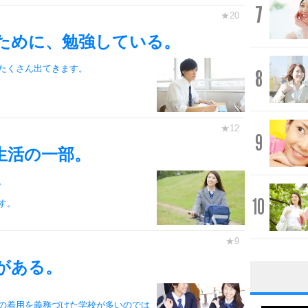
7
ために、勉強している。
たくさん出てきます。
8
9
生活の一部。
。
10
す。
がある。
1
の着用を義務づけた学校が多いのでは