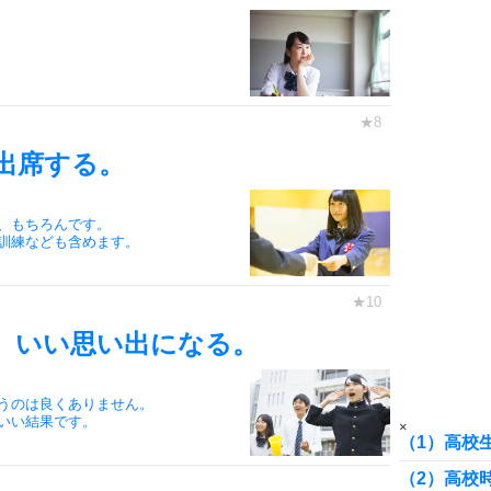
6
7
出席する。
8
、もちろんです。
訓練なども含めます。
9
、いい思い出になる。
10
うのは良くありません。
いい結果です。
×
（1）高校
（2）高校