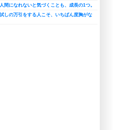
能人間になれないと気づくことも、成長の1つ。
胸試しの万引をする人こそ、いちばん度胸がな
校時代にアルバイトは、必要ない。
雨は、強い精神力を養うチャンス。
人の誕生日は、あなたのためにある。
校生活は、頑張っても、頑張りすぎないこと。
験勉強するなら、ついでに検定。
校時代に受けたい検定と、受けなくてもいい検
生時代のうちに、裁判所の傍聴を経験しておく。
強は、1人でしても、孤立はしない。
る気が出ない本当の原因は、想像力が足りないか
がもんもんとしたときは、ライブコンサート。