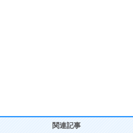
ストレス対策
6
価値観を捨てると、いらいらも消える。
いらいらしない人になる30の方法
プラス思考
7
気持ちはなくていいから、とにかく癖にしてしま
う。
ポジティブ思考になる30の方法
自分磨き
8
いらない物は、徹底的に捨てる。
気品と美しさを身につける30の方法
勉強法
9
謙虚な人こそ、本当に強い人。
頭の使い方がうまくなる30の方法
恋愛学
10
人を好きになったら、まず相手を徹底的に信じる
ことが大切。
恋する人が知っておきたい30の大切なこと
関連記事