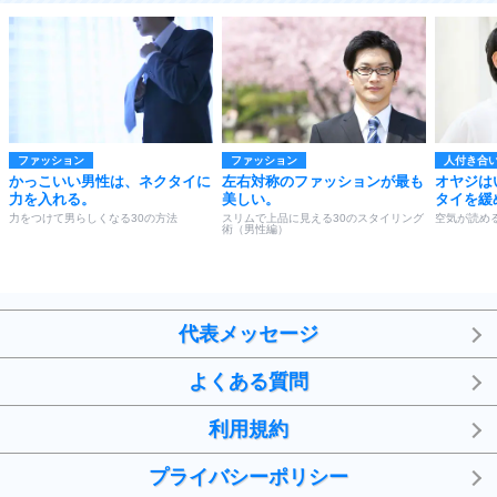
ファッション
ファッション
人付き合
かっこいい男性は、ネクタイに
左右対称のファッションが最も
オヤジは
力を入れる。
美しい。
タイを緩
力をつけて男らしくなる30の方法
スリムで上品に見える30のスタイリング
空気が読め
術（男性編）
代表メッセージ
よくある質問
利用規約
プライバシーポリシー