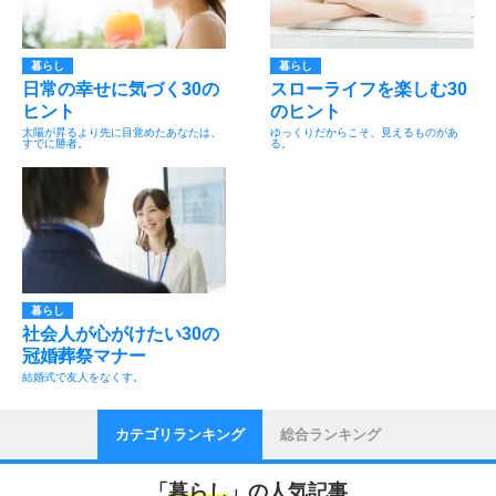
暮らし
暮らし
日常の幸せに気づく30の
スローライフを楽しむ30
ヒント
のヒント
太陽が昇るより先に目覚めたあなたは、
ゆっくりだからこそ、見えるものがあ
すでに勝者。
る。
暮らし
社会人が心がけたい30の
冠婚葬祭マナー
結婚式で友人をなくす。
カテゴリランキング
総合ランキング
「
暮らし
」の人気記事