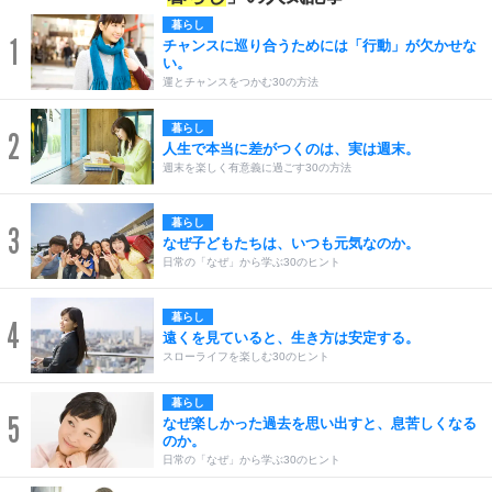
暮らし
1
チャンスに巡り合うためには「行動」が欠かせな
い。
運とチャンスをつかむ30の方法
暮らし
2
人生で本当に差がつくのは、実は週末。
週末を楽しく有意義に過ごす30の方法
暮らし
3
なぜ子どもたちは、いつも元気なのか。
日常の「なぜ」から学ぶ30のヒント
暮らし
4
遠くを見ていると、生き方は安定する。
スローライフを楽しむ30のヒント
暮らし
5
なぜ楽しかった過去を思い出すと、息苦しくなる
のか。
日常の「なぜ」から学ぶ30のヒント