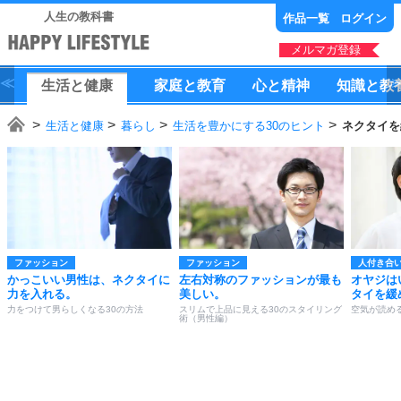
人生の教科書
作品一覧
ログイン
メルマガ登録
生活
と
健康
家庭
と
教育
心
と
精神
知識
と
教
生活と健康
暮らし
生活を豊かにする30のヒント
ネクタイを
ファッション
ファッション
人付き合
かっこいい男性は、ネクタイに
左右対称のファッションが最も
オヤジは
力を入れる。
美しい。
タイを緩
力をつけて男らしくなる30の方法
スリムで上品に見える30のスタイリング
空気が読め
術（男性編）