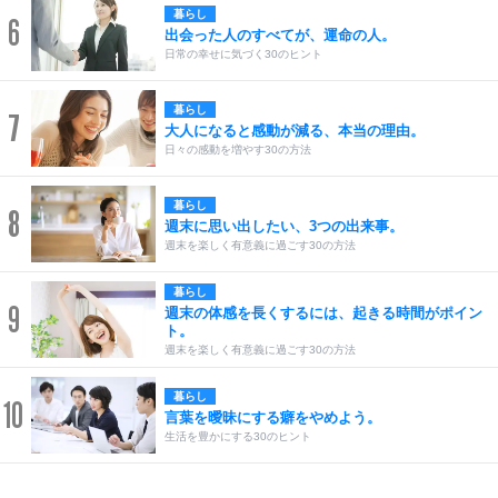
暮らし
6
出会った人のすべてが、運命の人。
日常の幸せに気づく30のヒント
暮らし
7
大人になると感動が減る、本当の理由。
日々の感動を増やす30の方法
暮らし
8
週末に思い出したい、3つの出来事。
週末を楽しく有意義に過ごす30の方法
暮らし
9
週末の体感を長くするには、起きる時間がポイン
ト。
週末を楽しく有意義に過ごす30の方法
暮らし
10
言葉を曖昧にする癖をやめよう。
生活を豊かにする30のヒント