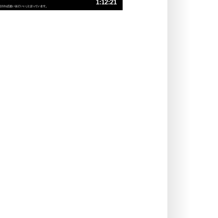
1:12:21
人生、なんとかなるもの。
気楽に生きる30の方法
速 （17MB 1時間12分41秒）
速 （12MB 48分27秒）
自分磨き
器の大きい人は、怒りを優しさで表
速 （8.4MB 36分20秒）
現する。
速 （6.7MB 29分4秒）
器の大きい人になる30の方法
速 （5.6MB 24分13秒）
プラス思考
速 （4.8MB 20分46秒）
ネガティブな人は、複雑に考える。
速 （4.2MB 18分10秒）
ポジティブな人は、シンプルに考え
る。
ポジティブ思考になる30の方法
ストレス対策
価値観を捨てると、いらいらも消え
る。
いらいらしない人になる30の方法
プラス思考
気持ちはなくていいから、とにかく
癖にしてしまう。
ポジティブ思考になる30の方法