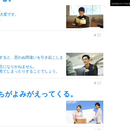
3
。
1.0倍
か大変です。
。
1.5倍
4
2.0倍
2.5倍
3.0倍
3.5倍
5
すると、思わぬ間違いを引き起こしま
4.0倍
言になりかねません。
見てしまったりすることでしょう。
6
ちがよみがえってくる。
7