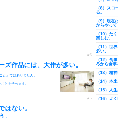
（8）スロ
る。
（9）現在
からやって
（10）た
楽しむ。
（11）世
多い。
（12）食
ーズ作品には、大作が多い。
ろから食事
（13）精
こと」ではありません。
（14）本
たことを学べます。
（15）人
（16）よ
ではない。
（17）速
ある。不動
う。