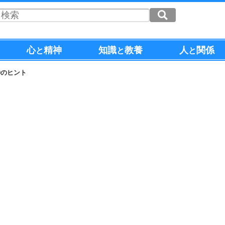
心
精神
知識
教養
人
関係
と
と
と
0のヒント