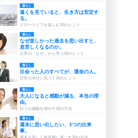
暮らし
遠くを見ていると、生き方は安定す
る。
スローライフを楽しむ30のヒント
暮らし
なぜ楽しかった過去を思い出すと、
息苦しくなるのか。
日常の「なぜ」から学ぶ30のヒント
暮らし
出会った人のすべてが、運命の人。
日常の幸せに気づく30のヒント
暮らし
大人になると感動が減る、本当の理
由。
日々の感動を増やす30の方法
暮らし
週末に思い出したい、3つの出来
事。
週末を楽しく有意義に過ごす30の方法