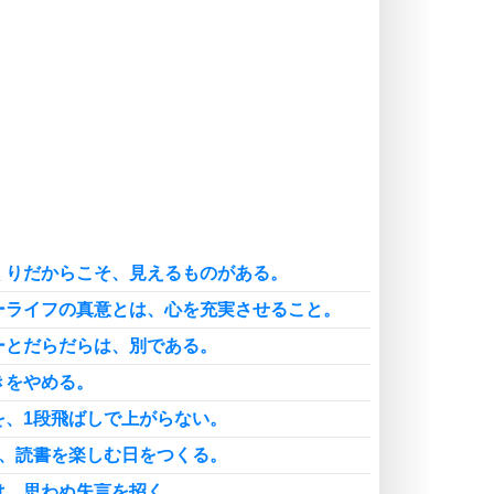
自分磨き
いらない物は、徹底的に捨てる。
気品と美しさを身につける30の方法
勉強法
謙虚な人こそ、本当に強い人。
頭の使い方がうまくなる30の方法
恋愛学
人を好きになったら、まず相手を徹
底的に信じることが大切。
くりだからこそ、見えるものがある。
恋する人が知っておきたい30の大切なこと
ーライフの真意とは、心を充実させること。
ーとだらだらは、別である。
きをやめる。
を、1段飛ばしで上がらない。
中、読書を楽しむ日をつくる。
は、思わぬ失言を招く。