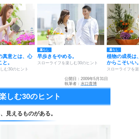
暮らし
暮らし
の真意とは、心
早歩きをやめる。
植物の成長は
こと。
からこそいい
スローライフを楽しむ30のヒント
しむ30のヒント
スローライフを楽
公開日：2009年5月31日
執筆者：
水口貴博
楽しむ
30のヒント
そ、
見えるものがある。