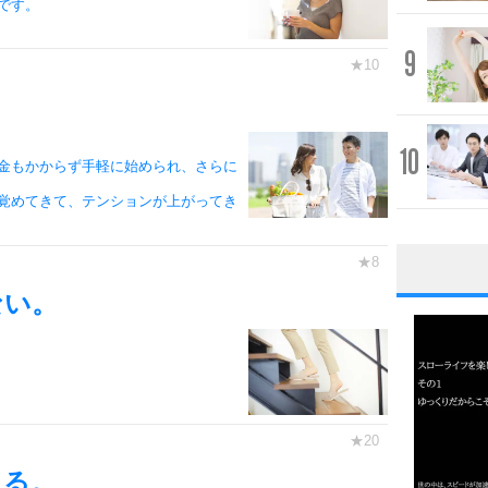
です。
9
10
金もかからず手軽に始められ、さらに
覚めてきて、テンションが上がってき
1
ない。
。
2
くる。