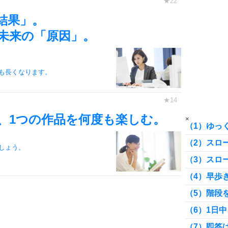
8
結果」。
未来の「原因」。
9
も長くなります。
10
、1つの作品を何度も楽しむ。
×
（1）ゆっ
（2）スロ
しょう。
（3）スロ
（4）早歩
（5）階段
（6）1日
（7）即答