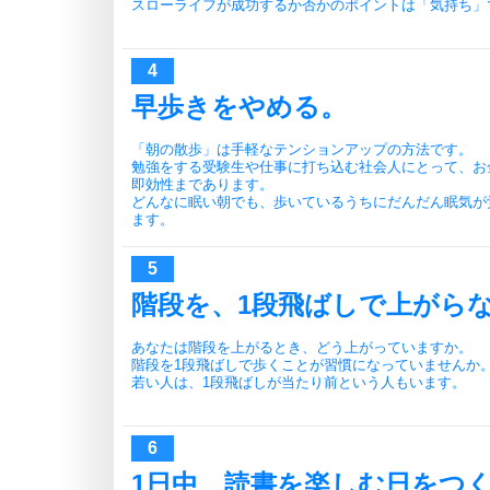
スローライフが成功するか否かのポイントは「気持ち」
早歩きをやめる。
「朝の散歩」は手軽なテンションアップの方法です。
勉強をする受験生や仕事に打ち込む社会人にとって、お
即効性まであります。
どんなに眠い朝でも、歩いているうちにだんだん眠気が
ます。
階段を、1段飛ばしで上がら
あなたは階段を上がるとき、どう上がっていますか。
階段を1段飛ばしで歩くことが習慣になっていませんか
若い人は、1段飛ばしが当たり前という人もいます。
1日中、読書を楽しむ日をつ