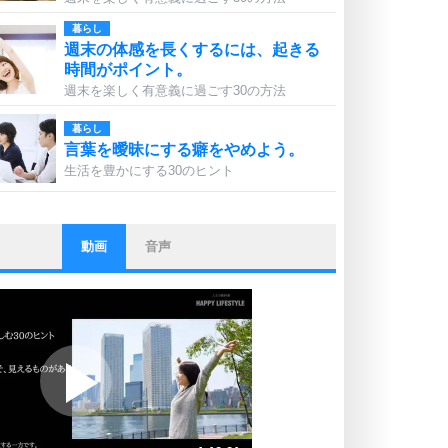
暮らし
週末の体感を長くするには、起きる
時間がポイント。
週末を楽しく有意義に過ごす30の方法
暮らし
言葉を曖昧にする癖をやめよう。
生活を豊かにする30のヒント
動画
音声
ストレス対策
他人と比べない。
いっそのこと、他人を見ない。
いらいらしない人になる30の方法
プラス思考
ポジティブになれない原因は、行動
しないから。
ポジティブ思考になる30の方法
ストレス対策