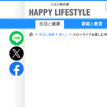
人生の教科書
生活
健康
家庭
教育
と
と
生活と健康
暮らし
スローライフを楽しむ3