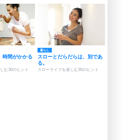
暮らし
、時間がかかる
スローとだらだらは、別であ
。
る。
しむ30のヒント
スローライフを楽しむ30のヒント