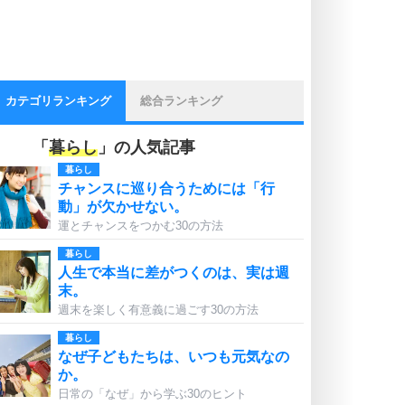
カテゴリランキング
総合ランキング
「
暮らし
」の人気記事
暮らし
チャンスに巡り合うためには「行
動」が欠かせない。
運とチャンスをつかむ30の方法
暮らし
人生で本当に差がつくのは、実は週
末。
週末を楽しく有意義に過ごす30の方法
暮らし
なぜ子どもたちは、いつも元気なの
か。
日常の「なぜ」から学ぶ30のヒント