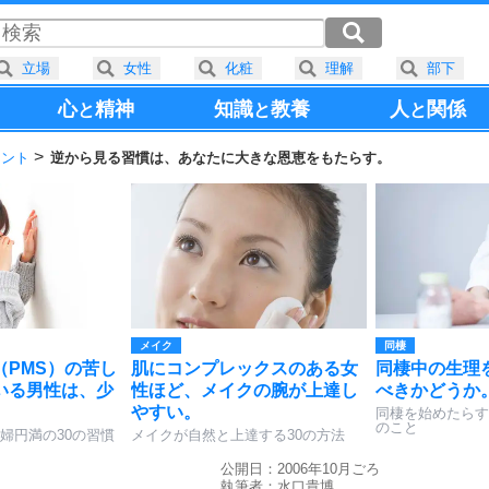
立場
女性
化粧
理解
部下
心
精神
知識
教養
人
関係
と
と
と
ヒント
逆から見る習慣は、あなたに大きな恩恵をもたらす。
メイク
同棲
（PMS）の苦し
肌にコンプレックスのある女
同棲中の生理
いる男性は、少
性ほど、メイクの腕が上達し
べきかどうか
やすい。
同棲を始めたらす
のこと
婦円満の30の習慣
メイクが自然と上達する30の方法
公開日：2006年10月ごろ
執筆者：
水口貴博