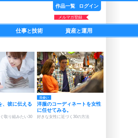
作品一覧
ログイン
メルマガ登録
仕事
技術
資産
運用
と
と
出会い
を、彼に伝える
洋服のコーディネートを女性
。
に任せてみる。
ぐ取り組みたい30
好きな女性に近づく30の方法