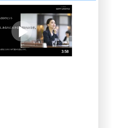
いっそのこと、他人を見ない。
いらいらしない人になる30の方法
プラス思考
ポジティブになれない原因は、行動
しないから。
ポジティブ思考になる30の方法
ストレス対策
3:58
人生、なんとかなるもの。
気楽に生きる30の方法
速 （934KB 3分58秒）
速 （623KB 2分39秒）
自分磨き
器の大きい人は、怒りを優しさで表
速 （467KB 1分59秒）
現する。
速 （374KB 1分35秒）
器の大きい人になる30の方法
速 （312KB 1分19秒）
プラス思考
速 （267KB 1分8秒）
ネガティブな人は、複雑に考える。
速 （234KB 59秒）
ポジティブな人は、シンプルに考え
る。
ポジティブ思考になる30の方法