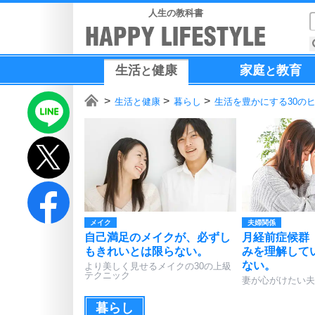
人生の教科書
生活
健康
家庭
教育
と
と
生活と健康
暮らし
生活を豊かにする30の
メイク
夫婦関係
自己満足のメイクが、必ずし
月経前症候群
もきれいとは限らない。
みを理解して
ない。
より美しく見せるメイクの30の上級
テクニック
妻が心がけたい夫
暮らし