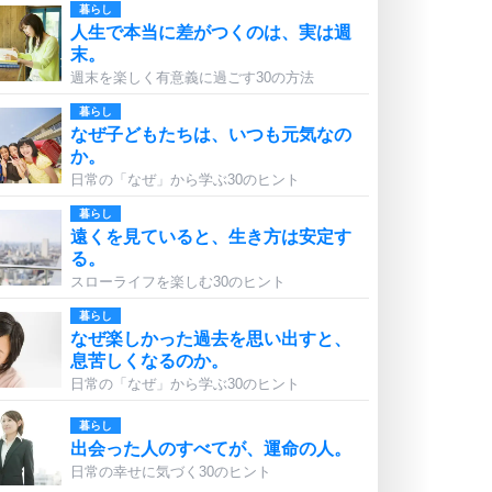
暮らし
人生で本当に差がつくのは、実は週
末。
週末を楽しく有意義に過ごす30の方法
暮らし
なぜ子どもたちは、いつも元気なの
か。
日常の「なぜ」から学ぶ30のヒント
暮らし
遠くを見ていると、生き方は安定す
る。
スローライフを楽しむ30のヒント
暮らし
なぜ楽しかった過去を思い出すと、
息苦しくなるのか。
日常の「なぜ」から学ぶ30のヒント
暮らし
出会った人のすべてが、運命の人。
日常の幸せに気づく30のヒント