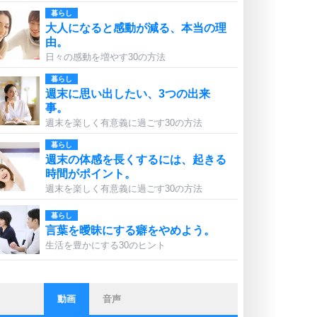
暮らし
大人になると感動が減る、本当の理
由。
日々の感動を増やす30の方法
暮らし
週末に思い出したい、3つの出来
事。
週末を楽しく有意義に過ごす30の方法
暮らし
週末の体感を長くするには、起きる
時間がポイント。
週末を楽しく有意義に過ごす30の方法
暮らし
言葉を曖昧にする癖をやめよう。
生活を豊かにする30のヒント
動画
音声
ストレス対策
他人と比べない。