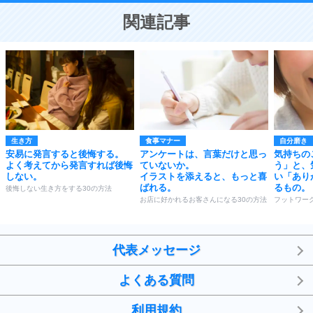
恋する人が知っておきたい30の大切なこと
関連記事
生き方
食事マナー
自分磨き
安易に発言すると後悔する。
アンケートは、言葉だけと思っ
気持ちの
よく考えてから発言すれば後悔
ていないか。
う」と、
しない。
イラストを添えると、もっと喜
い「あり
ばれる。
るもの。
後悔しない生き方をする30の方法
お店に好かれるお客さんになる30の方法
フットワー
代表メッセージ
よくある質問
利用規約