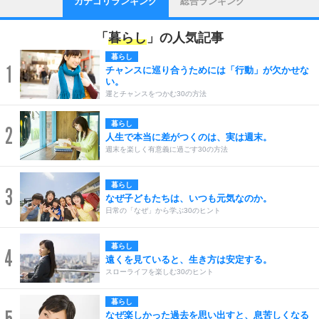
カテゴリランキング
総合ランキング
「
暮らし
」の人気記事
暮らし
1
チャンスに巡り合うためには「行動」が欠かせな
い。
運とチャンスをつかむ30の方法
暮らし
2
人生で本当に差がつくのは、実は週末。
週末を楽しく有意義に過ごす30の方法
暮らし
3
なぜ子どもたちは、いつも元気なのか。
日常の「なぜ」から学ぶ30のヒント
暮らし
4
遠くを見ていると、生き方は安定する。
スローライフを楽しむ30のヒント
暮らし
なぜ楽しかった過去を思い出すと、息苦しくなる