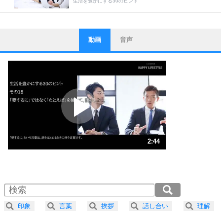
生活を豊かにする30のヒント
動画
音声
ストレス対策
1
他人と比べない。
いっそのこと、他人を見ない。
いらいらしない人になる30の方法
プラス思考
2
ポジティブになれない原因は、行動しないから。
ポジティブ思考になる30の方法
ストレス対策
3
人生、なんとかなるもの。
2:44
気楽に生きる30の方法
1.0倍速 （643KB 2分44秒）
1.5倍速 （429KB 1分49秒）
自分磨き
4
器の大きい人は、怒りを優しさで表現する。
2.0倍速 （322KB 1分22秒）
器の大きい人になる30の方法
2.5倍速 （258KB 1分5秒）
印象
言葉
挨拶
話し合い
理解
3.0倍速 （215KB 54秒）
プラス思考