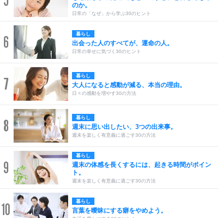
5
のか。
日常の「なぜ」から学ぶ30のヒント
暮らし
6
出会った人のすべてが、運命の人。
日常の幸せに気づく30のヒント
暮らし
7
大人になると感動が減る、本当の理由。
日々の感動を増やす30の方法
暮らし
8
週末に思い出したい、3つの出来事。
週末を楽しく有意義に過ごす30の方法
暮らし
9
週末の体感を長くするには、起きる時間がポイン
ト。
週末を楽しく有意義に過ごす30の方法
暮らし
10
言葉を曖昧にする癖をやめよう。