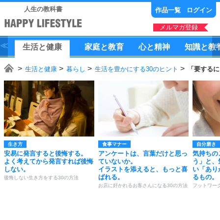
人生の教科書
作品一覧
ログイン
メルマガ登録
生活
と
健康
家庭
と
教育
心
と
精神
知識
と
教
生活と健康
暮らし
生活を豊かにする30のヒント
「要するに
生き方
食事マナー
自分磨き
安易に発言すると後悔する。
アンケートは、言葉だけと思っ
気持ちの
よく考えてから発言すれば後悔
ていないか。
う」と、
しない。
イラストを添えると、もっと喜
い「あり
ばれる。
るもの。
後悔しない生き方をする30の方法
お店に好かれるお客さんになる30の方法
フットワー