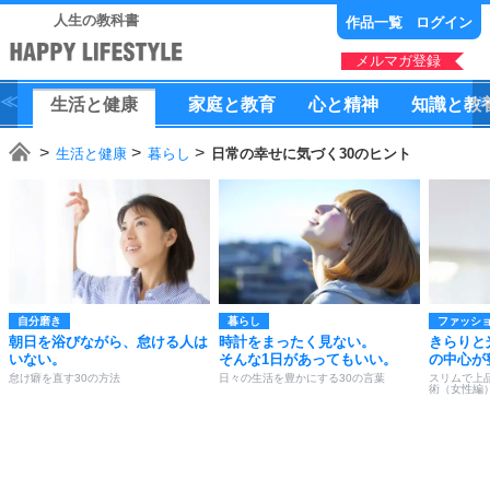
人生の教科書
作品一覧
ログイン
メルマガ登録
生活
と
健康
家庭
と
教育
心
と
精神
知識
と
教
生活と健康
暮らし
日常の幸せに気づく30のヒント
自分磨き
暮らし
ファッシ
朝日を浴びながら、怠ける人は
時計をまったく見ない。
きらりと
いない。
そんな1日があってもいい。
の中心が
怠け癖を直す30の方法
日々の生活を豊かにする30の言葉
スリムで上
術（女性編