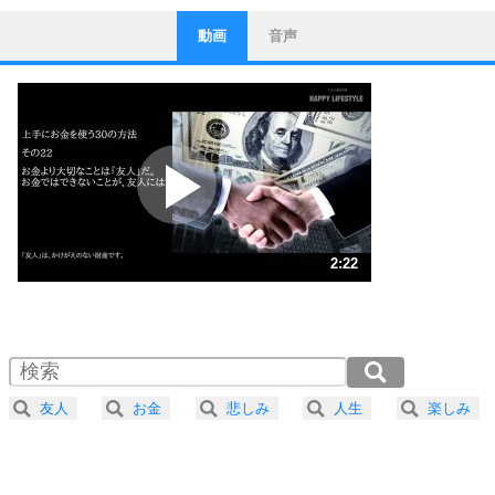
動画
音声
ストレス対策
1
他人と比べない。
いっそのこと、他人を見ない。
いらいらしない人になる30の方法
プラス思考
2
ポジティブになれない原因は、行動しないから。
ポジティブ思考になる30の方法
ストレス対策
3
人生、なんとかなるもの。
2:22
気楽に生きる30の方法
1.0倍速 （556KB 2分22秒）
1.5倍速 （371KB 1分34秒）
自分磨き
4
器の大きい人は、怒りを優しさで表現する。
2.0倍速 （278KB 1分11秒）
器の大きい人になる30の方法
2.5倍速 （223KB 56秒）
友人
お金
悲しみ
人生
楽しみ
3.0倍速 （186KB 47秒）
プラス思考
5
ネガティブな人は、複雑に考える。
3.5倍速 （159KB 40秒）
ポジティブな人は、シンプルに考える。
4.0倍速 （140KB 35秒）
ポジティブ思考になる30の方法