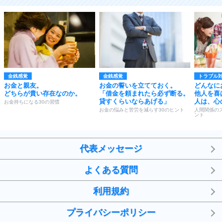
金銭感覚
金銭感覚
トラブル
お金と親友。
お金の誓いを立てておく。
どんなに
どちらが貴い存在なのか。
「借金を頼まれたら必ず断る。
他人を喜
貸すくらいならあげる」
人は、心
お金持ちになる30の習慣
お金の悩みと苦労を減らす30のヒント
人間関係の
ント
代表メッセージ
よくある質問
利用規約
プライバシーポリシー