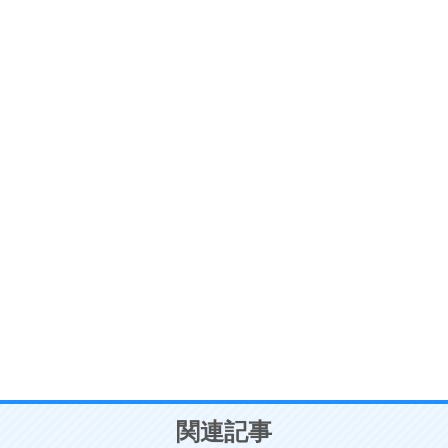
ストレス対策
6
価値観を捨てると、いらいらも消える。
いらいらしない人になる30の方法
プラス思考
7
気持ちはなくていいから、とにかく癖にしてしま
う。
ポジティブ思考になる30の方法
自分磨き
8
いらない物は、徹底的に捨てる。
気品と美しさを身につける30の方法
勉強法
9
謙虚な人こそ、本当に強い人。
頭の使い方がうまくなる30の方法
恋愛学
10
人を好きになったら、まず相手を徹底的に信じる
ことが大切。
恋する人が知っておきたい30の大切なこと
関連記事