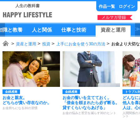
人生の教科書
作品一覧
ログイン
メルマガ登録
知識
と
教養
人
と
関係
仕事
と
技術
資産
と
運用
資産と運用
投資
上手にお金を使う30の方法
お金より大切な
金銭感覚
金銭感覚
トラブル
お金と親友。
お金の誓いを立てておく。
どんなに
どちらが貴い存在なのか。
「借金を頼まれたら必ず断る。
他人を喜
貸すくらいならあげる」
人は、心
お金持ちになる30の習慣
お金の悩みと苦労を減らす30のヒント
人間関係の
ント