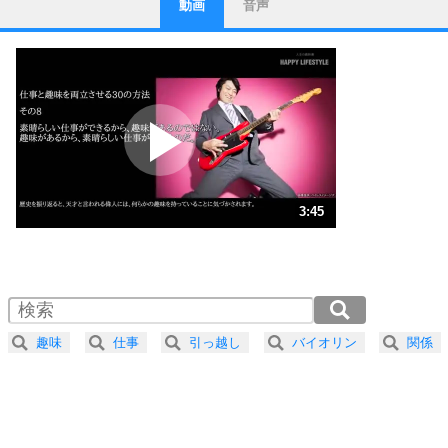
動画
音声
ストレス対策
1
他人と比べない。
いっそのこと、他人を見ない。
いらいらしない人になる30の方法
プラス思考
2
ポジティブになれない原因は、行動しないから。
ポジティブ思考になる30の方法
ストレス対策
3
人生、なんとかなるもの。
3:45
気楽に生きる30の方法
1.0倍速 （882KB 3分45秒）
1.5倍速 （589KB 2分30秒）
自分磨き
4
器の大きい人は、怒りを優しさで表現する。
2.0倍速 （442KB 1分52秒）
器の大きい人になる30の方法
2.5倍速 （354KB 1分30秒）
趣味
仕事
引っ越し
バイオリン
関係
3.0倍速 （295KB 1分15秒）
プラス思考
5
ネガティブな人は、複雑に考える。
3.5倍速 （253KB 1分4秒）
ポジティブな人は、シンプルに考える。
4.0倍速 （221KB 56秒）
ポジティブ思考になる30の方法