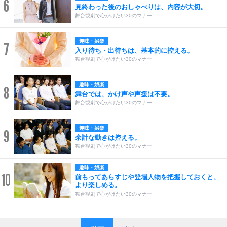
6
見終わった後のおしゃべりは、内容が大切。
舞台観劇で心がけたい30のマナー
趣味・娯楽
7
入り待ち・出待ちは、基本的に控える。
舞台観劇で心がけたい30のマナー
趣味・娯楽
8
舞台では、かけ声や声援は不要。
舞台観劇で心がけたい30のマナー
趣味・娯楽
9
余計な動きは控える。
舞台観劇で心がけたい30のマナー
趣味・娯楽
10
前もってあらすじや登場人物を把握しておくと、
より楽しめる。
舞台観劇で心がけたい30のマナー