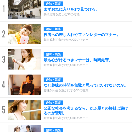
趣味・娯楽
1
まずお気に入りを1つ見つける。
美術鑑賞を楽しむ30の方法
趣味・娯楽
2
役者への差し入れやファンレターのマナー。
舞台観劇で心がけたい30のマナー
趣味・娯楽
3
最も心がけるべきマナーは、時間厳守。
舞台観劇で心がけたい30のマナー
趣味・娯楽
4
なぜ趣味の時間を無駄と思ってはいけないのか。
趣味が人生を豊かにする30の言葉
趣味・娯楽
5
公正な社会を考えるなら、だふ屋との接触は避け
るのが賢明。
舞台観劇で心がけたい30のマナー
趣味・娯楽