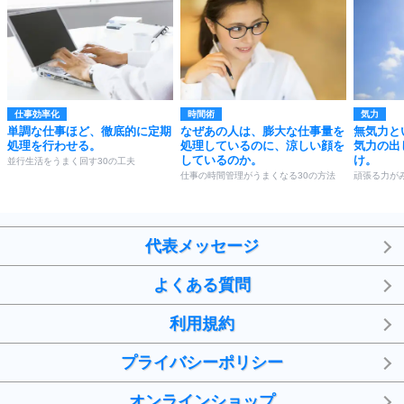
仕事効率化
時間術
気力
単調な仕事ほど、徹底的に定期
なぜあの人は、膨大な仕事量を
無気力と
処理を行わせる。
処理しているのに、涼しい顔を
気力の出
しているのか。
け。
並行生活をうまく回す30の工夫
仕事の時間管理がうまくなる30の方法
頑張る力が
代表メッセージ
よくある質問
利用規約
プライバシーポリシー
オンラインショップ