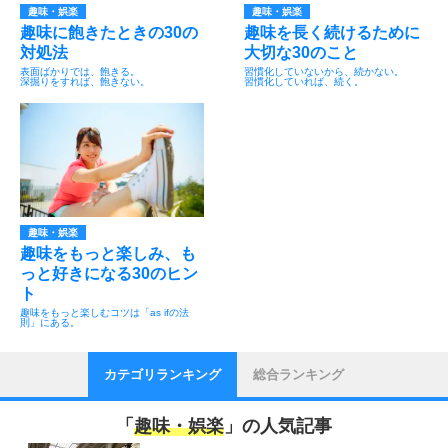
趣味・娯楽
趣味・娯楽
趣味に飽きたときの30の
趣味を長く続けるために
対処法
大切な30のこと
表面ばかりでは、飽きる。
習慣化していないから、続かない。
深掘りをすれば、飽きない。
習慣化していれば、続く。
趣味・娯楽
趣味をもっと楽しみ、も
っと好きになる30のヒン
ト
趣味をもっと楽しむコツは「as ifの法
則」にある。
カテゴリランキング
総合ランキング
「
趣味・娯楽
」の人気記事