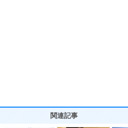
ストレス対策
6
価値観を捨てると、いらいらも消える。
いらいらしない人になる30の方法
プラス思考
7
気持ちはなくていいから、とにかく癖にしてしま
う。
ポジティブ思考になる30の方法
自分磨き
8
いらない物は、徹底的に捨てる。
気品と美しさを身につける30の方法
勉強法
9
謙虚な人こそ、本当に強い人。
頭の使い方がうまくなる30の方法
恋愛学
10
人を好きになったら、まず相手を徹底的に信じる
ことが大切。
恋する人が知っておきたい30の大切なこと
関連記事