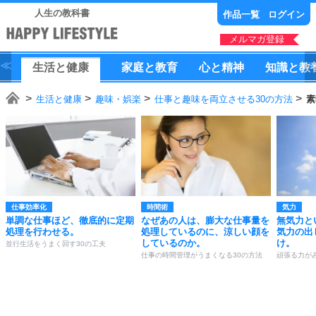
人生の教科書
作品一覧
ログイン
メルマガ登録
生活
と
健康
家庭
と
教育
心
と
精神
知識
と
教
生活と健康
趣味・娯楽
仕事と趣味を両立させる30の方法
素
仕事効率化
時間術
気力
単調な仕事ほど、徹底的に定期
なぜあの人は、膨大な仕事量を
無気力と
処理を行わせる。
処理しているのに、涼しい顔を
気力の出
しているのか。
け。
並行生活をうまく回す30の工夫
仕事の時間管理がうまくなる30の方法
頑張る力が