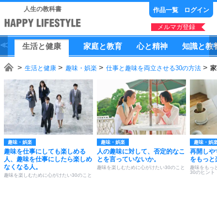
人生の教科書
作品一覧
ログイン
メルマガ登録
生活
と
健康
家庭
と
教育
心
と
精神
知識
と
教
生活と健康
趣味・娯楽
仕事と趣味を両立させる30の方法
家
趣味・娯楽
趣味・娯楽
趣味・娯
趣味を仕事にしても楽しめる
人の趣味に対して、否定的なこ
再開しや
人、趣味を仕事にしたら楽しめ
とを言っていないか。
をもっと
なくなる人。
趣味を楽しむために心がけたい30のこと
趣味をもっ
30のヒント
趣味を楽しむために心がけたい30のこと