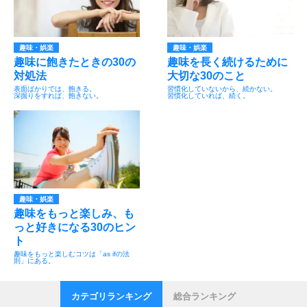
趣味・娯楽
趣味・娯楽
趣味に飽きたときの30の
趣味を長く続けるために
対処法
大切な30のこと
表面ばかりでは、飽きる。
習慣化していないから、続かない。
深掘りをすれば、飽きない。
習慣化していれば、続く。
趣味・娯楽
趣味をもっと楽しみ、も
っと好きになる30のヒン
ト
趣味をもっと楽しむコツは「as ifの法
則」にある。
カテゴリランキング
総合ランキング