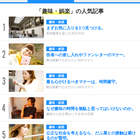
「
趣味・娯楽
」の人気記事
趣味・娯楽
1
まずお気に入りを1つ見つける。
美術鑑賞を楽しむ30の方法
趣味・娯楽
2
役者への差し入れやファンレターのマナー。
舞台観劇で心がけたい30のマナー
趣味・娯楽
3
最も心がけるべきマナーは、時間厳守。
舞台観劇で心がけたい30のマナー
趣味・娯楽
4
なぜ趣味の時間を無駄と思ってはいけないのか。
趣味が人生を豊かにする30の言葉
趣味・娯楽
5
公正な社会を考えるなら、だふ屋との接触は避け
るのが賢明。