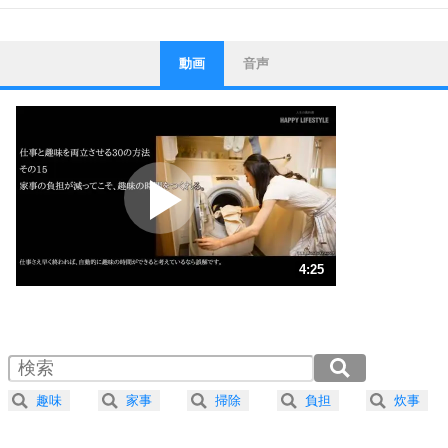
動画
音声
ストレス対策
1
他人と比べない。
いっそのこと、他人を見ない。
いらいらしない人になる30の方法
プラス思考
2
ポジティブになれない原因は、行動しないから。
ポジティブ思考になる30の方法
ストレス対策
3
人生、なんとかなるもの。
4:25
気楽に生きる30の方法
1.0倍速 （1.1MB 4分25秒）
1.5倍速 （693KB 2分57秒）
自分磨き
4
器の大きい人は、怒りを優しさで表現する。
2.0倍速 （520KB 2分12秒）
器の大きい人になる30の方法
2.5倍速 （416KB 1分46秒）
趣味
家事
掃除
負担
炊事
3.0倍速 （347KB 1分28秒）
プラス思考
5
ネガティブな人は、複雑に考える。
3.5倍速 （297KB 1分15秒）
ポジティブな人は、シンプルに考える。