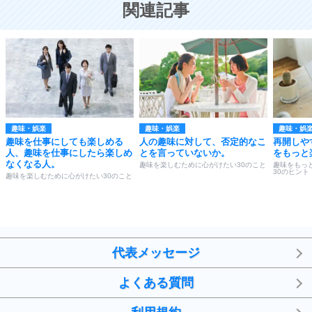
関連記事
趣味・娯楽
趣味・娯楽
趣味・娯
趣味を仕事にしても楽しめる
人の趣味に対して、否定的なこ
再開しや
人、趣味を仕事にしたら楽しめ
とを言っていないか。
をもっと
なくなる人。
趣味を楽しむために心がけたい30のこと
趣味をもっ
30のヒント
趣味を楽しむために心がけたい30のこと
代表メッセージ
よくある質問