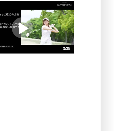
いっそのこと、他人を見ない。
いらいらしない人になる30の方法
プラス思考
ポジティブになれない原因は、行動
しないから。
ポジティブ思考になる30の方法
ストレス対策
3:35
人生、なんとかなるもの。
気楽に生きる30の方法
速 （844KB 3分35秒）
速 （563KB 2分23秒）
自分磨き
器の大きい人は、怒りを優しさで表
速 （422KB 1分47秒）
現する。
速 （338KB 1分26秒）
器の大きい人になる30の方法
速 （282KB 1分11秒）
プラス思考
速 （242KB 1分1秒）
ネガティブな人は、複雑に考える。
速 （212KB 54秒）
ポジティブな人は、シンプルに考え
る。
ポジティブ思考になる30の方法
ストレス対策