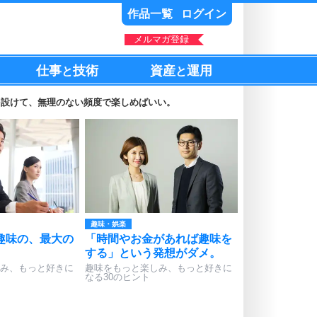
作品一覧
ログイン
メルマガ登録
仕事
技術
資産
運用
と
と
を設けて、無理のない頻度で楽しめばいい。
趣味・娯楽
趣味の、最大の
「時間やお金があれば趣味を
。
する」という発想がダメ。
み、もっと好きに
趣味をもっと楽しみ、もっと好きに
なる30のヒント