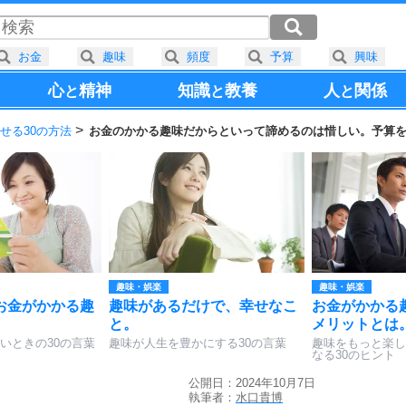
お金
趣味
頻度
予算
興味
心
精神
知識
教養
人
関係
と
と
と
せる30の方法
お金のかかる趣味だからといって諦めるのは惜しい。予算
趣味・娯楽
趣味・娯楽
お金がかかる趣
趣味があるだけで、幸せなこ
お金がかかる
と。
メリットとは
いときの30の言葉
趣味が人生を豊かにする30の言葉
趣味をもっと楽し
なる30のヒント
公開日：2024年10月7日
執筆者：
水口貴博