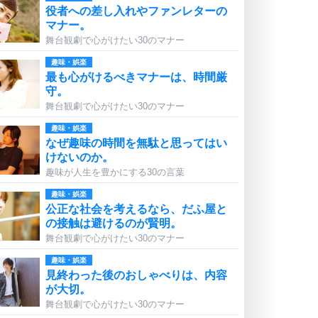
役者への差し入れやファンレターの
マナー。
舞台観劇で心がけたい30のマナー
趣味・娯楽
最も心がけるべきマナーは、時間厳
守。
舞台観劇で心がけたい30のマナー
趣味・娯楽
なぜ趣味の時間を無駄と思ってはい
けないのか。
趣味が人生を豊かにする30の言葉
趣味・娯楽
公正な社会を考えるなら、だふ屋と
の接触は避けるのが賢明。
舞台観劇で心がけたい30のマナー
趣味・娯楽
見終わった後のおしゃべりは、内容
が大切。
舞台観劇で心がけたい30のマナー