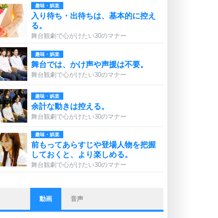
趣味・娯楽
入り待ち・出待ちは、基本的に控え
る。
舞台観劇で心がけたい30のマナー
趣味・娯楽
舞台では、かけ声や声援は不要。
舞台観劇で心がけたい30のマナー
趣味・娯楽
余計な動きは控える。
舞台観劇で心がけたい30のマナー
趣味・娯楽
前もってあらすじや登場人物を把握
しておくと、より楽しめる。
舞台観劇で心がけたい30のマナー
動画
音声
ストレス対策
他人と比べない。