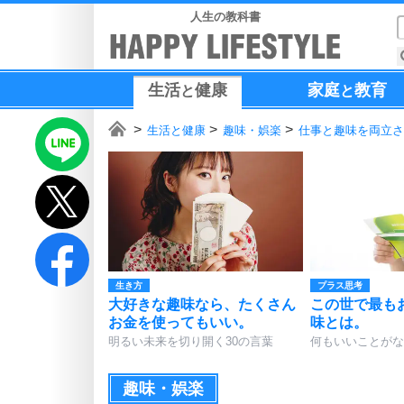
人生の教科書
生活
健康
家庭
教育
と
と
生活と健康
趣味・娯楽
仕事と趣味を両立さ
生き方
プラス思考
大好きな趣味なら、たくさん
この世で最も
お金を使ってもいい。
味とは。
明るい未来を切り開く30の言葉
何もいいことがな
趣味・娯楽