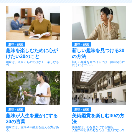
趣味・娯楽
趣味・娯楽
趣味を楽しむために心が
新しい趣味を見つける30
けたい30のこと
の方法
趣味は、頑張るものではなく、楽しむも
新しい趣味を見つけるには、興味関心に
の。
従うだけでいい。
趣味・娯楽
趣味・娯楽
趣味が人生を豊かにする
美術鑑賞を楽しむ30の方
30の言葉
法
趣味には、立場や年齢差を超える力があ
美術館は、心を豊かにする場所。
る。
入館の前と後のあなたは、別人になって