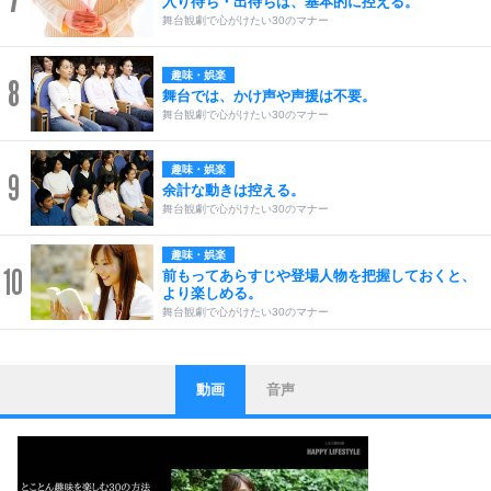
入り待ち・出待ちは、基本的に控える。
舞台観劇で心がけたい30のマナー
趣味・娯楽
8
舞台では、かけ声や声援は不要。
舞台観劇で心がけたい30のマナー
趣味・娯楽
9
余計な動きは控える。
舞台観劇で心がけたい30のマナー
趣味・娯楽
10
前もってあらすじや登場人物を把握しておくと、
より楽しめる。
舞台観劇で心がけたい30のマナー
動画
音声
ストレス対策
1
他人と比べない。
いっそのこと、他人を見ない。
いらいらしない人になる30の方法