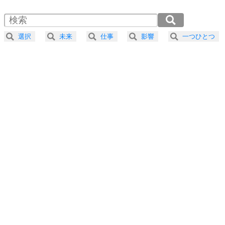
1.5倍速 （633KB 2分41秒）
自分磨き
4
器の大きい人は、怒りを優しさで表現する。
2.0倍速 （475KB 2分1秒）
器の大きい人になる30の方法
2.5倍速 （380KB 1分37秒）
選択
未来
仕事
影響
一つひとつ
3.0倍速 （317KB 1分20秒）
プラス思考
5
ネガティブな人は、複雑に考える。
3.5倍速 （272KB 1分9秒）
ポジティブな人は、シンプルに考える。
4.0倍速 （238KB 1分0秒）
ポジティブ思考になる30の方法
ストレス対策
6
価値観を捨てると、いらいらも消える。
いらいらしない人になる30の方法
プラス思考
7
気持ちはなくていいから、とにかく癖にしてしま
う。
ポジティブ思考になる30の方法
自分磨き
8
いらない物は、徹底的に捨てる。
気品と美しさを身につける30の方法
勉強法