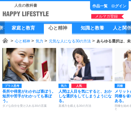
人生の教科書
作品一覧
ログイン
メルマガ登録
康
家庭
と
教育
心
と
精神
知識
と
教養
人
と
関
心と精神
気力
元気な人になる30の方法
あらゆる選択は、未
プラス思考
気力
同棲
長所や得意がわかれば喜ぼう。
人間は人目を気にすると、おか
メリット
短所や苦手がわかっても喜ぼ
しな選択をしてしまうようにな
同棲を省
う。
る。
ある。
ダメな自分を受け入れる30の言葉
直感力を鍛える30の方法
同棲を始め
と