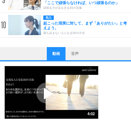
「ここで頑張らなければ、いつ頑張るのか」
頑張る力がみなぎる30の言葉
気力
10
起こった現実に対して、まず「ありがたい」と考
えよう。
落ち込まない人になる30の方法
動画
音声
ストレス対策
1
他人と比べない。
いっそのこと、他人を見ない。
いらいらしない人になる30の方法
プラス思考
2
ポジティブになれない原因は、行動しないから。
ポジティブ思考になる30の方法
ストレス対策
3
人生、なんとかなるもの。
4:02
気楽に生きる30の方法
1.0倍速 （948KB 4分2秒）