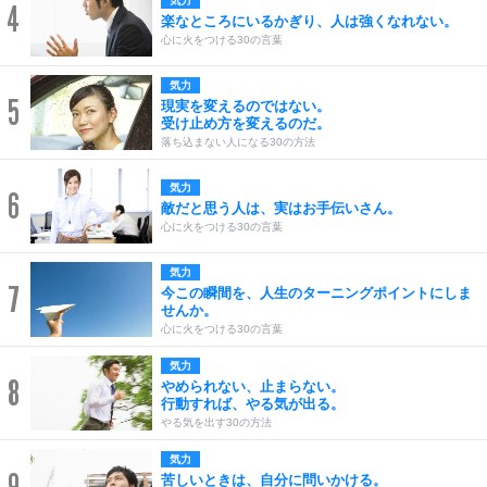
気力
4
楽なところにいるかぎり、人は強くなれない。
心に火をつける30の言葉
気力
5
現実を変えるのではない。
受け止め方を変えるのだ。
落ち込まない人になる30の方法
気力
6
敵だと思う人は、実はお手伝いさん。
心に火をつける30の言葉
気力
7
今この瞬間を、人生のターニングポイントにしま
せんか。
心に火をつける30の言葉
気力
8
やめられない、止まらない。
行動すれば、やる気が出る。
やる気を出す30の方法
気力
9
苦しいときは、自分に問いかける。