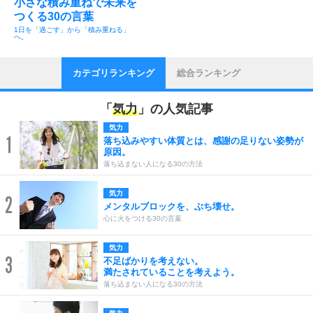
小さな積み重ねで未来を
つくる30の言葉
1日を「過ごす」から「積み重ねる」
へ。
カテゴリランキング
総合ランキング
「
気力
」の人気記事
気力
1
落ち込みやすい体質とは、感謝の足りない姿勢が
原因。
落ち込まない人になる30の方法
気力
2
メンタルブロックを、ぶち壊せ。
心に火をつける30の言葉
気力
3
不足ばかりを考えない。
満たされていることを考えよう。
落ち込まない人になる30の方法