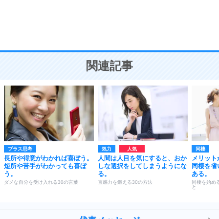
9
謙虚な人こそ、本当に強い人。
頭の使い方がうまくなる30の方法
恋愛学
10
人を好きになったら、まず相手を徹底的に信じる
ことが大切。
恋する人が知っておきたい30の大切なこと
関連記事
プラス思考
気力
同棲
長所や得意がわかれば喜ぼう。
人間は人目を気にすると、おか
メリット
短所や苦手がわかっても喜ぼ
しな選択をしてしまうようにな
同棲を省
う。
る。
ある。
ダメな自分を受け入れる30の言葉
直感力を鍛える30の方法
同棲を始め
と