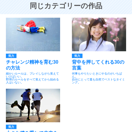
同じカテゴリーの作品
気力
気力
チャレンジ精神を育む30
背中を押してくれる30の
の方法
言葉
細かいルールは、プレイしながら覚えて
何事もやりたいときにやるのがいちば
いけばいい。
ん。
野球のルールをすべて覚えてから始める
自分にとって最も自然でベストなタイミ
人はいない。
ング。
気力