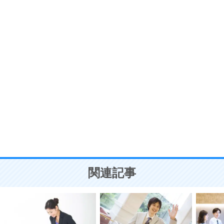
プラス思考
7
気持ちはなくていいから、とにかく癖にしてしま
う。
ポジティブ思考になる30の方法
自分磨き
8
いらない物は、徹底的に捨てる。
気品と美しさを身につける30の方法
勉強法
9
謙虚な人こそ、本当に強い人。
頭の使い方がうまくなる30の方法
恋愛学
10
人を好きになったら、まず相手を徹底的に信じる
ことが大切。
恋する人が知っておきたい30の大切なこと
関連記事