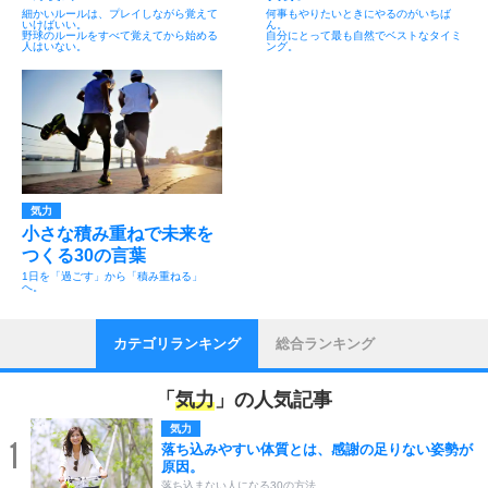
細かいルールは、プレイしながら覚えて
何事もやりたいときにやるのがいちば
いけばいい。
ん。
野球のルールをすべて覚えてから始める
自分にとって最も自然でベストなタイミ
人はいない。
ング。
気力
小さな積み重ねで未来を
つくる30の言葉
1日を「過ごす」から「積み重ねる」
へ。
カテゴリランキング
総合ランキング
「
気力
」の人気記事
気力
1
落ち込みやすい体質とは、感謝の足りない姿勢が
原因。
落ち込まない人になる30の方法