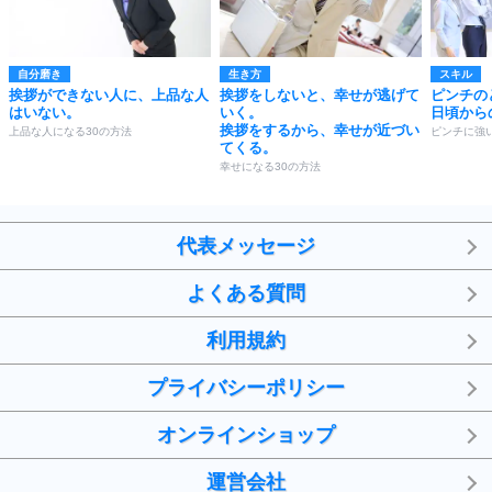
自分磨き
生き方
スキル
挨拶ができない人に、上品な人
挨拶をしないと、幸せが逃げて
ピンチの
はいない。
いく。
日頃から
挨拶をするから、幸せが近づい
上品な人になる30の方法
ピンチに強
てくる。
幸せになる30の方法
代表メッセージ
よくある質問
利用規約
プライバシーポリシー
オンラインショップ
運営会社