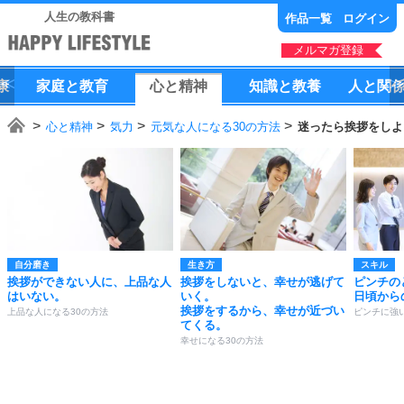
人生の教科書
作品一覧
ログイン
メルマガ登録
康
家庭
と
教育
心
と
精神
知識
と
教養
人
と
関
心と精神
気力
元気な人になる30の方法
迷ったら挨拶をしよ
自分磨き
生き方
スキル
挨拶ができない人に、上品な人
挨拶をしないと、幸せが逃げて
ピンチの
はいない。
いく。
日頃から
挨拶をするから、幸せが近づい
上品な人になる30の方法
ピンチに強
てくる。
幸せになる30の方法