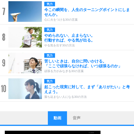
気力
7
今この瞬間を、人生のターニングポイントにしま
せんか。
心に火をつける30の言葉
気力
8
やめられない、止まらない。
行動すれば、やる気が出る。
やる気を出す30の方法
気力
9
苦しいときは、自分に問いかける。
「ここで頑張らなければ、いつ頑張るのか」
頑張る力がみなぎる30の言葉
気力
10
起こった現実に対して、まず「ありがたい」と考
えよう。
落ち込まない人になる30の方法
動画
音声
ストレス対策
1
他人と比べない。
いっそのこと、他人を見ない。