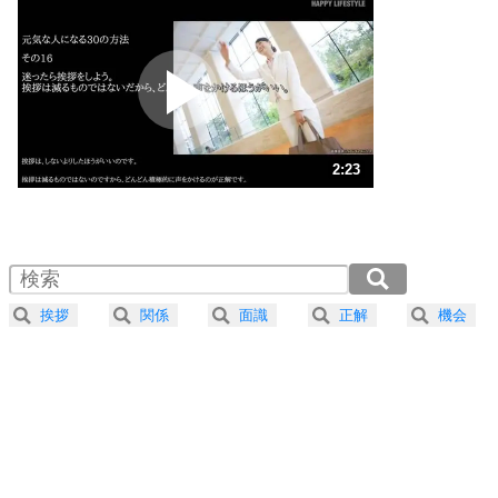
いらいらしない人になる30の方法
プラス思考
2
ポジティブになれない原因は、行動しないから。
ポジティブ思考になる30の方法
ストレス対策
3
人生、なんとかなるもの。
2:23
気楽に生きる30の方法
1.0倍速 （560KB 2分23秒）
1.5倍速 （374KB 1分35秒）
自分磨き
4
器の大きい人は、怒りを優しさで表現する。
2.0倍速 （280KB 1分11秒）
器の大きい人になる30の方法
2.5倍速 （225KB 57秒）
挨拶
関係
面識
正解
機会
3.0倍速 （187KB 47秒）
プラス思考
5
ネガティブな人は、複雑に考える。
3.5倍速 （161KB 40秒）
ポジティブな人は、シンプルに考える。
4.0倍速 （141KB 35秒）
ポジティブ思考になる30の方法
ストレス対策
6
価値観を捨てると、いらいらも消える。
いらいらしない人になる30の方法