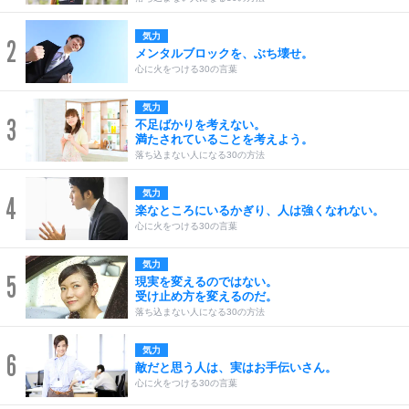
気力
2
メンタルブロックを、ぶち壊せ。
心に火をつける30の言葉
気力
3
不足ばかりを考えない。
満たされていることを考えよう。
落ち込まない人になる30の方法
気力
4
楽なところにいるかぎり、人は強くなれない。
心に火をつける30の言葉
気力
5
現実を変えるのではない。
受け止め方を変えるのだ。
落ち込まない人になる30の方法
気力
6
敵だと思う人は、実はお手伝いさん。
心に火をつける30の言葉