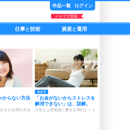
作品一覧
ログイン
メルマガ登録
仕事
技術
資産
運用
と
と
生き方
かからない方法
「お金がないからストレスを
解消できない」は、誤解。
きさせる30の方法
人生を上昇気流に乗せる30のヒント