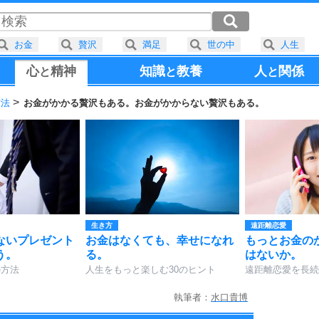
お金
贅沢
満足
世の中
人生
心
精神
知識
教養
人
関係
と
と
と
方法
お金がかかる贅沢もある。お金がかからない贅沢もある。
生き方
遠距離恋愛
ないプレゼント
お金はなくても、幸せになれ
もっとお金の
う。
る。
はないか。
の方法
人生をもっと楽しむ30のヒント
遠距離恋愛を長続
執筆者：
水口貴博