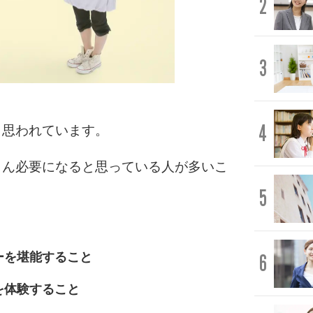
2
3
4
と思われています。
さん必要になると思っている人が多いこ
5
ーを堪能すること
6
を体験すること