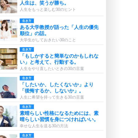
人生は、笑うが勝ち。
人生をもっと楽しむ30のヒント
生き方
ある大学教授が語った「人生の優先
順位」の話。
大学生がしておきたい30のこと
生き方
「もしかすると簡単なのかもしれな
い」と考えて、行動する。
人生をやり直したいときの30の言葉
生き方
「したいか、したくないか」より
「後悔するか、しないか」。
人生に希望を持って生きる30の言葉
生き方
素晴らしい性格になるためには、素
晴らしい習慣を身につければいい。
幸せな人生を送る30の方法
生き方