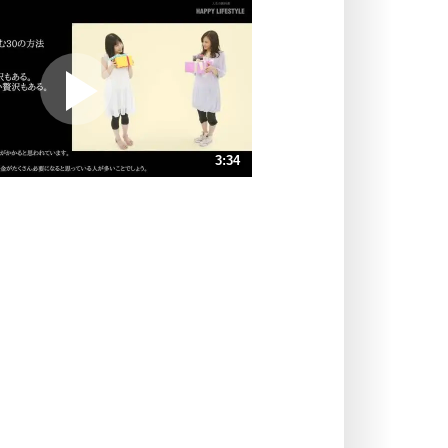
いらいらしない人になる30の方法
プラス思考
ポジティブになれない原因は、行動
しないから。
ポジティブ思考になる30の方法
ストレス対策
3:34
人生、なんとかなるもの。
気楽に生きる30の方法
速 （838KB 3分34秒）
速 （559KB 2分22秒）
自分磨き
器の大きい人は、怒りを優しさで表
速 （420KB 1分47秒）
現する。
速 （336KB 1分25秒）
器の大きい人になる30の方法
速 （280KB 1分11秒）
プラス思考
速 （240KB 1分1秒）
ネガティブな人は、複雑に考える。
速 （210KB 53秒）
ポジティブな人は、シンプルに考え
る。
ポジティブ思考になる30の方法
ストレス対策