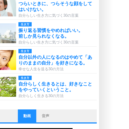
つらいときに、つらそうな顔をして
はいけない。
自分らしい生き方に気づく30の言葉
生き方
振り返る習慣をやめればいい。
前しか見られなくなる。
自分らしい生き方に気づく30の言葉
生き方
自分以外の人になるのはやめて「あ
りのままの自分」を好きになる。
幸せな人生を送る30の方法
生き方
自分らしく生きるとは、好きなこと
をやっていくということ。
自分らしく生きる30の方法
動画
音声
ストレス対策
他人と比べない。
いっそのこと、他人を見ない。