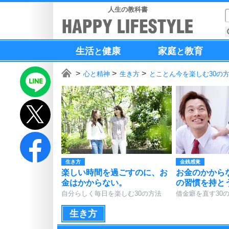
人生の教科書
生活
健康
家庭
教育
と
と
心と精神
生き方
とことん今を楽しむ30の
生き方
金銭感覚
楽しい時間を過ごすのに、お
お金のかから
金はかからない。
の習慣を持と
自分らしく毎日を楽しむ30の方法
借金癖を直す30
生き方