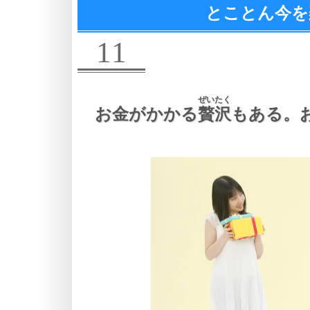
とことん今を
11
ぜいたく
お金がかかる
贅沢
もある。