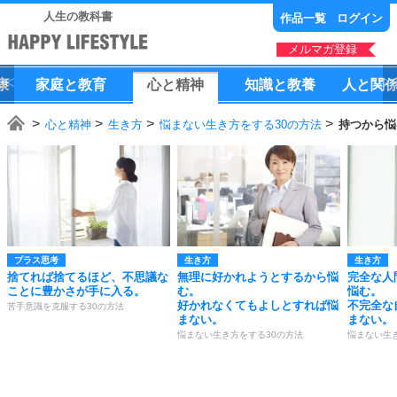
人生の教科書
作品一覧
ログイン
メルマガ登録
康
家庭
と
教育
心
と
精神
知識
と
教養
人
と
関
心と精神
生き方
悩まない生き方をする30の方法
持つから悩
プラス思考
生き方
生き方
捨てれば捨てるほど、不思議な
無理に好かれようとするから悩
完全な人
ことに豊かさが手に入る。
む。
悩む。
好かれなくてもよしとすれば悩
不完全な
苦手意識を克服する30の方法
まない。
まない。
悩まない生き方をする30の方法
悩まない生