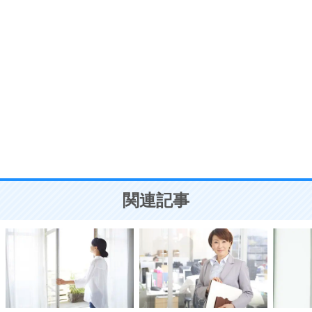
ポジティブ思考になる30の方法
自分磨き
8
いらない物は、徹底的に捨てる。
気品と美しさを身につける30の方法
勉強法
9
謙虚な人こそ、本当に強い人。
頭の使い方がうまくなる30の方法
恋愛学
10
人を好きになったら、まず相手を徹底的に信じる
ことが大切。
恋する人が知っておきたい30の大切なこと
関連記事