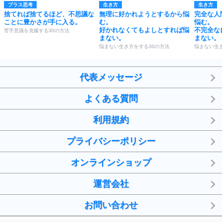
プラス思考
生き方
生き方
捨てれば捨てるほど、不思議な
無理に好かれようとするから悩
完全な人
ことに豊かさが手に入る。
む。
悩む。
好かれなくてもよしとすれば悩
不完全な
苦手意識を克服する30の方法
まない。
まない。
悩まない生き方をする30の方法
悩まない生
代表メッセージ
よくある質問
利用規約
プライバシーポリシー
オンラインショップ
運営会社
お問い合わせ