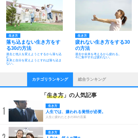
生き方
生き方
落ち込まない生き方をす
疲れない生き方をする30
る30の方法
の方法
過去と他人を変えようとするから落ち込
過去や未来を考えるから疲れる。
む。
今に集中すれば疲れない。
未来と自分を変えようとすれば落ち込ま
ない。
カテゴリランキング
総合ランキング
「
生き方
」の人気記事
生き方
1
人生では、嫌われる覚悟が必要。
人生に疲れたときの30の言葉
生き方
2