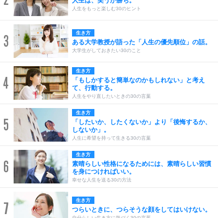
人生は、笑うが勝ち。
人生をもっと楽しむ30のヒント
生き方
3
ある大学教授が語った「人生の優先順位」の話。
大学生がしておきたい30のこと
生き方
4
「もしかすると簡単なのかもしれない」と考え
て、行動する。
人生をやり直したいときの30の言葉
生き方
5
「したいか、したくないか」より「後悔するか、
しないか」。
人生に希望を持って生きる30の言葉
生き方
6
素晴らしい性格になるためには、素晴らしい習慣
を身につければいい。
幸せな人生を送る30の方法
生き方
7
つらいときに、つらそうな顔をしてはいけない。
自分らしい生き方に気づく30の言葉