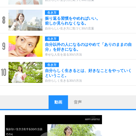
生き方
8
振り返る習慣をやめればいい。
前しか見られなくなる。
自分らしい生き方に気づく30の言葉
生き方
9
自分以外の人になるのはやめて「ありのままの自
分」を好きになる。
幸せな人生を送る30の方法
生き方
10
自分らしく生きるとは、好きなことをやっていく
ということ。
自分らしく生きる30の方法
動画
音声
ストレス対策
1
他人と比べない。
いっそのこと、他人を見ない。
いらいらしない人になる30の方法
プラス思考