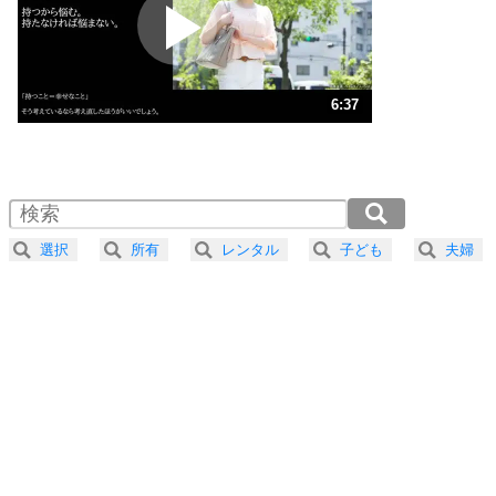
2
ポジティブになれない原因は、行動しないから。
ポジティブ思考になる30の方法
ストレス対策
3
人生、なんとかなるもの。
6:37
気楽に生きる30の方法
1.0倍速 （1.6MB 6分37秒）
1.5倍速 （1.1MB 4分24秒）
自分磨き
4
器の大きい人は、怒りを優しさで表現する。
2.0倍速 （777KB 3分18秒）
器の大きい人になる30の方法
2.5倍速 （621KB 2分38秒）
選択
所有
レンタル
子ども
夫婦
3.0倍速 （518KB 2分12秒）
プラス思考
5
ネガティブな人は、複雑に考える。
3.5倍速 （444KB 1分53秒）
ポジティブな人は、シンプルに考える。
4.0倍速 （389KB 1分39秒）
ポジティブ思考になる30の方法
ストレス対策
6
価値観を捨てると、いらいらも消える。
いらいらしない人になる30の方法
プラス思考
7
気持ちはなくていいから、とにかく癖にしてしま
う。