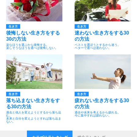
生き方
生き方
後悔しない生き方をする
迷わない生き方をする30
30の方法
の方法
楽なほうを選ぶから後悔する。
ベストを選ぼうとするから迷う。
楽しそうなほうを選べば後悔しない。
ベターで選べば迷わない。
生き方
生き方
落ち込まない生き方をす
疲れない生き方をする30
る30の方法
の方法
過去と他人を変えようとするから落ち込
過去や未来を考えるから疲れる。
む。
今に集中すれば疲れない。
未来と自分を変えようとすれば落ち込ま
ない。