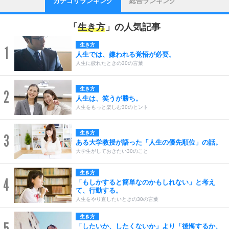
カテゴリランキング
総合ランキング
「
生き方
」の人気記事
生き方
1
人生では、嫌われる覚悟が必要。
人生に疲れたときの30の言葉
生き方
2
人生は、笑うが勝ち。
人生をもっと楽しむ30のヒント
生き方
3
ある大学教授が語った「人生の優先順位」の話。
大学生がしておきたい30のこと
生き方
4
「もしかすると簡単なのかもしれない」と考え
て、行動する。
人生をやり直したいときの30の言葉
生き方
「したいか、したくないか」より「後悔するか、