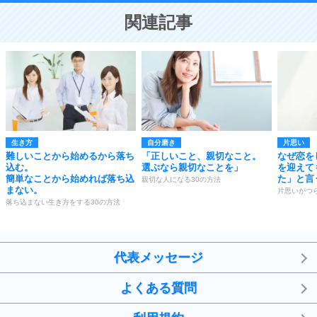
恋する人が知っておきたい30の大切なこと
関連記事
生き方
自分磨き
片思い
難しいことから始めるから落ち
「正しいこと、親切なこと。
なぜ恋を
込む。
選ぶなら親切なことを」
を迎えて
簡単なことから始めれば落ち込
た」と言
親切な人になる30の方法
まない。
片思いがつ
落ち込まない生き方をする30の方法
代表メッセージ
よくある質問