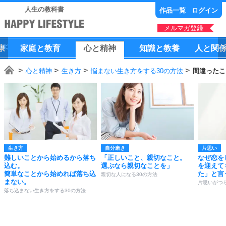
人生の教科書
作品一覧
ログイン
メルマガ登録
康
家庭
と
教育
心
と
精神
知識
と
教養
人
と
関
心と精神
生き方
悩まない生き方をする30の方法
間違ったこ
生き方
自分磨き
片思い
難しいことから始めるから落ち
「正しいこと、親切なこと。
なぜ恋を
込む。
選ぶなら親切なことを」
を迎えて
簡単なことから始めれば落ち込
た」と言
親切な人になる30の方法
まない。
片思いがつ
落ち込まない生き方をする30の方法