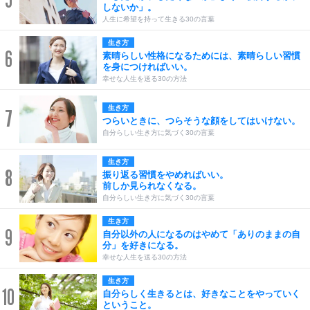
5
しないか」。
人生に希望を持って生きる30の言葉
生き方
6
素晴らしい性格になるためには、素晴らしい習慣
を身につければいい。
幸せな人生を送る30の方法
生き方
7
つらいときに、つらそうな顔をしてはいけない。
自分らしい生き方に気づく30の言葉
生き方
8
振り返る習慣をやめればいい。
前しか見られなくなる。
自分らしい生き方に気づく30の言葉
生き方
9
自分以外の人になるのはやめて「ありのままの自
分」を好きになる。
幸せな人生を送る30の方法
生き方
10
自分らしく生きるとは、好きなことをやっていく
ということ。