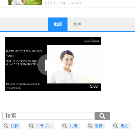
自分らしく生きる30の方法
動画
音声
ストレス対策
1
他人と比べない。
いっそのこと、他人を見ない。
いらいらしない人になる30の方法
プラス思考
2
ポジティブになれない原因は、行動しないから。
ポジティブ思考になる30の方法
ストレス対策
3
人生、なんとかなるもの。
5:03
気楽に生きる30の方法
1.0倍速 （1.2MB 5分3秒）
1.5倍速 （792KB 3分22秒）
自分磨き
4
器の大きい人は、怒りを優しさで表現する。
2.0倍速 （594KB 2分31秒）
器の大きい人になる30の方法
2.5倍速 （475KB 2分1秒）
法律
トラブル
礼儀
道徳
規則
3.0倍速 （396KB 1分41秒）
プラス思考