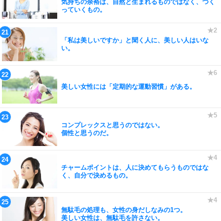
気持ちの余裕は、自然と生まれるものではなく、つく
っていくもの。
「私は美しいですか」と聞く人に、美しい人はいな
い。
美しい女性には「定期的な運動習慣」がある。
コンプレックスと思うのではない。
個性と思うのだ。
チャームポイントは、人に決めてもらうものではな
く、自分で決めるもの。
無駄毛の処理も、女性の身だしなみの1つ。
美しい女性は、無駄毛を許さない。