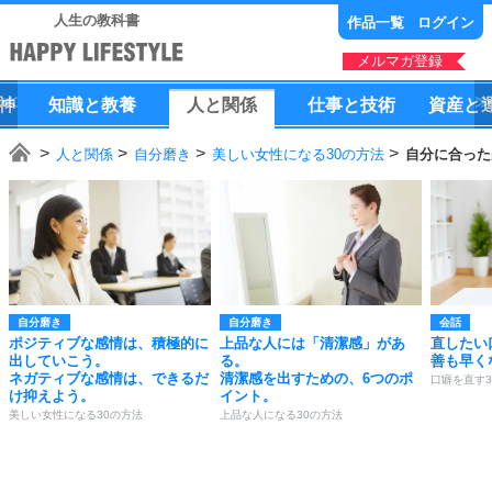
人生の教科書
作品一覧
ログイン
メルマガ登録
神
知識
と
教養
人
と
関係
仕事
と
技術
資産
と
人と関係
自分磨き
美しい女性になる30の方法
自分に合った
自分磨き
自分磨き
会話
ポジティブな感情は、積極的に
上品な人には「清潔感」があ
直したい
出していこう。
る。
善も早く
ネガティブな感情は、できるだ
清潔感を出すための、6つのポ
口癖を直す3
け抑えよう。
イント。
美しい女性になる30の方法
上品な人になる30の方法