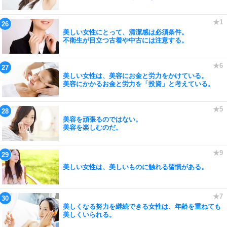
美しい女性にとって、清潔感は必須条件。
不衛生が目立つ古着や中古には注意する。
美しい女性は、美容にお金と労力をかけている。
美容にかかるお金と労力を「投資」と考えている。
美容を頑張るのではない。
美容を楽しむのだ。
美しい女性は、美しいものに触れる習慣がある。
美しくなる努力を継続できる女性は、年齢を重ねても
美しくいられる。