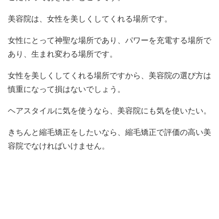
美容院は、女性を美しくしてくれる場所です。
女性にとって神聖な場所であり、パワーを充電する場所で
あり、生まれ変わる場所です。
女性を美しくしてくれる場所ですから、美容院の選び方は
慎重になって損はないでしょう。
ヘアスタイルに気を使うなら、美容院にも気を使いたい。
きちんと縮毛矯正をしたいなら、縮毛矯正で評価の高い美
容院でなければいけません。