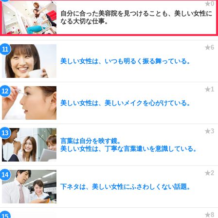
自分に合った美容院を見つけることも、美しい女性に
なる大切な仕事。
美しい女性は、いつも明るく振る舞っている。
美しい女性は、美しいメイクを心がけている。
言葉は自分を映す鏡。
美しい女性は、丁寧な言葉遣いを意識している。
下ネタは、美しい女性にふさわしくない話題。