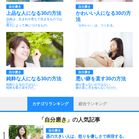
自分磨き
自分磨き
上品な人になる30の方法
かわいい人になる30の方
法
品格は、生まれや育ちで決まるものでは
ない。
努力によって身につけるもの。
「かわいい」は、つくれる。
自分磨き
自分磨き
純粋な人になる30の方法
悪い癖を直す30の方法
純粋になるのではない。
癖が直らないのではない。
純粋を取り戻すのだ。
癖の直し方を知らないだけだ。
カテゴリランキング
総合ランキング
「
自分磨き
」の人気記事
自分磨き
1
器の大きい人は、怒りを優しさで表現する。