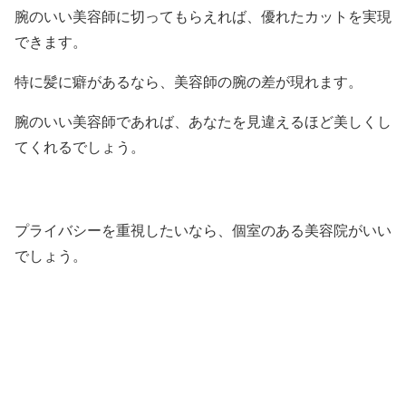
腕のいい美容師に切ってもらえれば、優れたカットを実現
できます。
特に髪に癖があるなら、美容師の腕の差が現れます。
腕のいい美容師であれば、あなたを見違えるほど美しくし
てくれるでしょう。
プライバシーを重視したいなら、個室のある美容院がいい
でしょう。