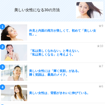
美しい女性になる30の方法
外見と内面の両方が美しくて、初めて「美しい女
性」。
「私は美しくなれない」と考えない。
「私は美しくなる」と考えよう。
美しい女性には「輝く笑顔」がある。
輝く笑顔は、最高のメイク。
美しい女性は、背筋がきれいに伸びている。