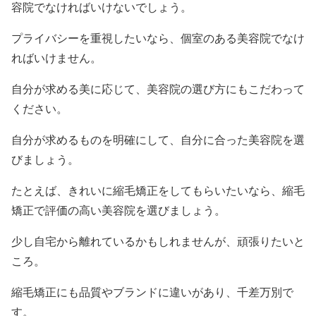
容院でなければいけないでしょう。
プライバシーを重視したいなら、個室のある美容院でなけ
ればいけません。
自分が求める美に応じて、美容院の選び方にもこだわって
ください。
自分が求めるものを明確にして、自分に合った美容院を選
びましょう。
たとえば、きれいに縮毛矯正をしてもらいたいなら、縮毛
矯正で評価の高い美容院を選びましょう。
少し自宅から離れているかもしれませんが、頑張りたいと
ころ。
縮毛矯正にも品質やブランドに違いがあり、千差万別で
す。