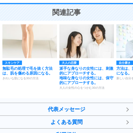
ことが大切。
恋する人が知っておきたい30の大切なこと
関連記事
スキンケア
大人の恋愛
自分磨き
無駄毛の処理で毛を抜く方法
派手な身なりの女性には、刺激
方法は、
は、肌を傷める原因になる。
的にアプローチする。
になる。
地味な身なりの女性には、保守
きれいな肌になる30の方法
新しい自分
的にアプローチする。
大人の女性の心をつかむ30の方法
代表メッセージ
よくある質問