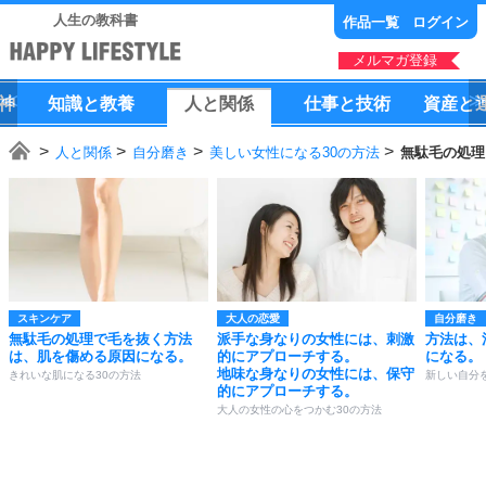
人生の教科書
作品一覧
ログイン
メルマガ登録
神
知識
と
教養
人
と
関係
仕事
と
技術
資産
と
人と関係
自分磨き
美しい女性になる30の方法
無駄毛の処理
スキンケア
大人の恋愛
自分磨き
無駄毛の処理で毛を抜く方法
派手な身なりの女性には、刺激
方法は、
は、肌を傷める原因になる。
的にアプローチする。
になる。
地味な身なりの女性には、保守
きれいな肌になる30の方法
新しい自分
的にアプローチする。
大人の女性の心をつかむ30の方法