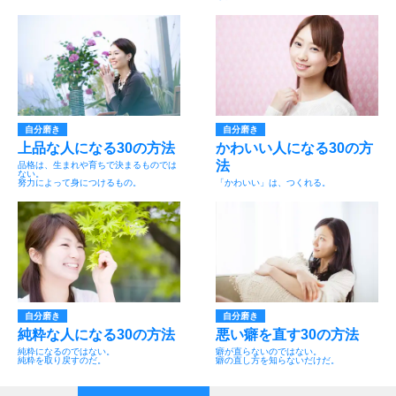
自分磨き
自分磨き
上品な人になる30の方法
かわいい人になる30の方
法
品格は、生まれや育ちで決まるものでは
ない。
努力によって身につけるもの。
「かわいい」は、つくれる。
自分磨き
自分磨き
純粋な人になる30の方法
悪い癖を直す30の方法
純粋になるのではない。
癖が直らないのではない。
純粋を取り戻すのだ。
癖の直し方を知らないだけだ。