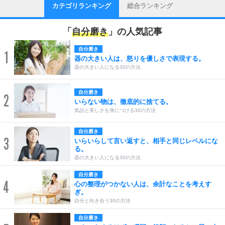
カテゴリランキング
総合ランキング
「
自分磨き
」の人気記事
自分磨き
1
器の大きい人は、怒りを優しさで表現する。
器の大きい人になる30の方法
自分磨き
2
いらない物は、徹底的に捨てる。
気品と美しさを身につける30の方法
自分磨き
3
いらいらして言い返すと、相手と同じレベルにな
る。
器の大きい人になる30の方法
自分磨き
4
心の整理がつかない人は、余計なことを考えす
ぎ。
自分と向き合う30の方法
自分磨き