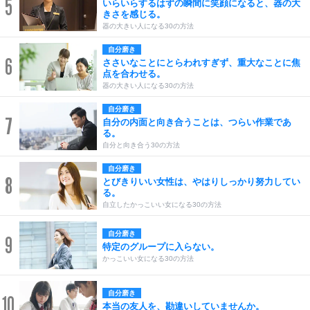
5
いらいらするはずの瞬間に笑顔になると、器の大
きさを感じる。
器の大きい人になる30の方法
自分磨き
6
ささいなことにとらわれすぎず、重大なことに焦
点を合わせる。
器の大きい人になる30の方法
自分磨き
7
自分の内面と向き合うことは、つらい作業であ
る。
自分と向き合う30の方法
自分磨き
8
とびきりいい女性は、やはりしっかり努力してい
る。
自立したかっこいい女になる30の方法
自分磨き
9
特定のグループに入らない。
かっこいい女になる30の方法
自分磨き
10
本当の友人を、勘違いしていませんか。