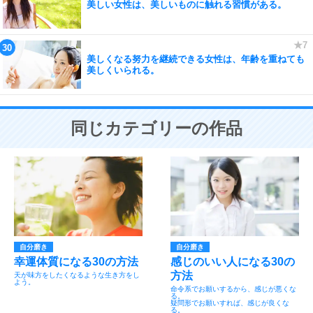
美しい女性は、美しいものに触れる習慣がある。
美しくなる努力を継続できる女性は、年齢を重ねても
美しくいられる。
同じカテゴリーの作品
自分磨き
自分磨き
幸運体質になる30の方法
感じのいい人になる30の
方法
天が味方をしたくなるような生き方をし
よう。
命令系でお願いするから、感じが悪くな
る。
疑問形でお願いすれば、感じが良くな
る。