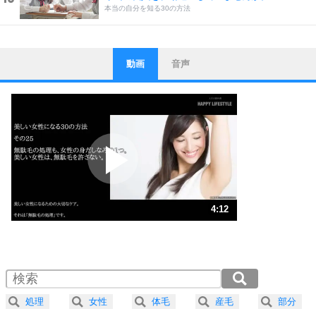
本当の自分を知る30の方法
動画
音声
ストレス対策
1
他人と比べない。
いっそのこと、他人を見ない。
いらいらしない人になる30の方法
プラス思考
2
ポジティブになれない原因は、行動しないから。
ポジティブ思考になる30の方法
ストレス対策
3
人生、なんとかなるもの。
4:12
気楽に生きる30の方法
1.0倍速 （986KB 4分12秒）
1.5倍速 （657KB 2分48秒）
自分磨き
4
器の大きい人は、怒りを優しさで表現する。
2.0倍速 （493KB 2分6秒）
器の大きい人になる30の方法
2.5倍速 （395KB 1分40秒）
処理
女性
体毛
産毛
部分
3.0倍速 （329KB 1分24秒）
プラス思考