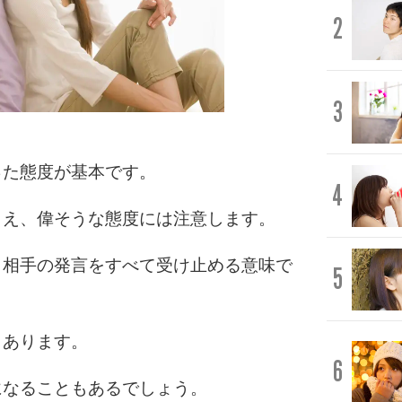
2
3
った態度が基本です。
4
まえ、偉そうな態度には注意します。
、相手の発言をすべて受け止める意味で
5
もあります。
6
になることもあるでしょう。