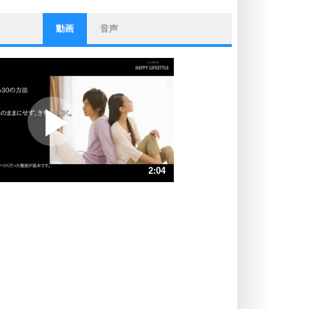
動画
音声
ストレス対策
他人と比べない。
いっそのこと、他人を見ない。
いらいらしない人になる30の方法
プラス思考
ポジティブになれない原因は、行動
しないから。
ポジティブ思考になる30の方法
ストレス対策
2:04
人生、なんとかなるもの。
気楽に生きる30の方法
速 （488KB 2分4秒）
速 （326KB 1分23秒）
自分磨き
器の大きい人は、怒りを優しさで表
速 （244KB 1分2秒）
現する。
速 （196KB 49秒）
器の大きい人になる30の方法
速 （163KB 41秒）
プラス思考
速 （140KB 35秒）
ネガティブな人は、複雑に考える。
速 （123KB 31秒）