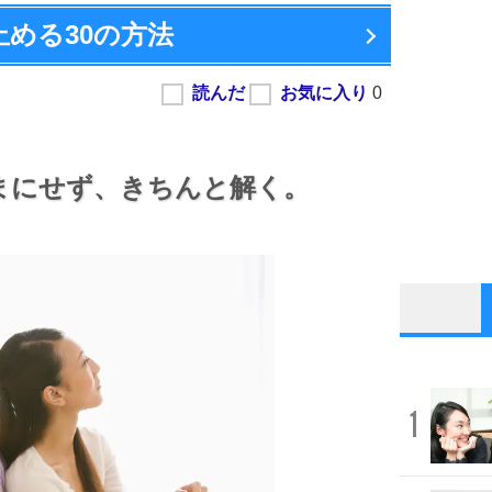
止める
30の方法
まにせず、
きちんと解く。
1