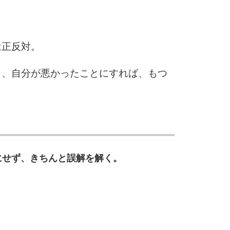
5
は正反対。
6
く、自分が悪かったことにすれば、もつ
7
8
にせず、きちんと誤解を解く。
9