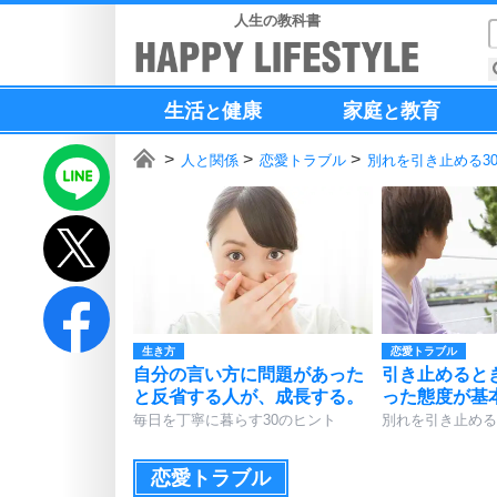
人生の教科書
生活
健康
家庭
教育
と
と
人と関係
恋愛トラブル
別れを引き止める3
生き方
恋愛トラブル
自分の言い方に問題があった
引き止めると
と反省する人が、成長する。
った態度が基
毎日を丁寧に暮らす30のヒント
別れを引き止める
恋愛トラブル