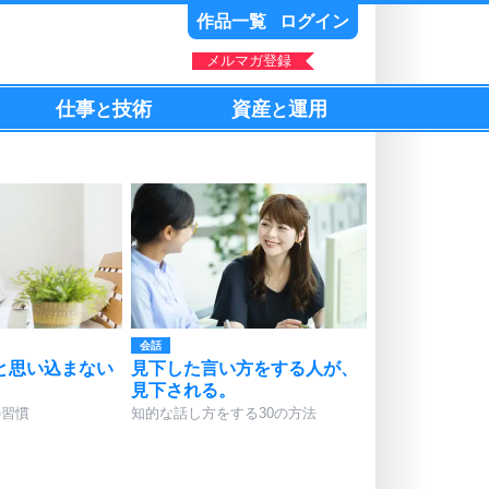
作品一覧
ログイン
メルマガ登録
仕事
技術
資産
運用
と
と
会話
と思い込まない
見下した言い方をする人が、
見下される。
の習慣
知的な話し方をする30の方法