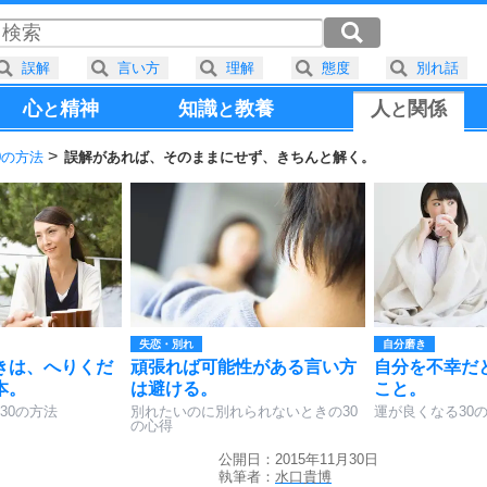
誤解
言い方
理解
態度
別れ話
心
精神
知識
教養
人
関係
と
と
と
0の方法
誤解があれば、そのままにせず、きちんと解く。
失恋・別れ
自分磨き
きは、へりくだ
頑張れば可能性がある言い方
自分を不幸だ
本。
は避ける。
こと。
30の方法
別れたいのに別れられないときの30
運が良くなる30
の心得
公開日：2015年11月30日
執筆者：
水口貴博