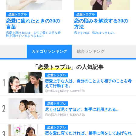
恋愛トラブル
恋愛トラブル
恋愛に疲れたときの30の
恋の悩みを解決する30の
言葉
方法
恋愛を避けるのは、人生で最も大切な経
恋をすれば、悩みはつきもの。
験を避けているようなもの。
カテゴリランキング
総合ランキング
「
恋愛トラブル
」の人気記事
恋愛トラブル
1
恋愛上手な人は、自分のことより相手のことを考
えて行動する。
恋の悩みを解決する30の方法
恋愛トラブル
2
尽くせば尽くすほど、相手に利用される。
恋の悩みを解決する30の方法
恋愛トラブル
3
恋を愛に育てたければ、相手に何をしてあげられ