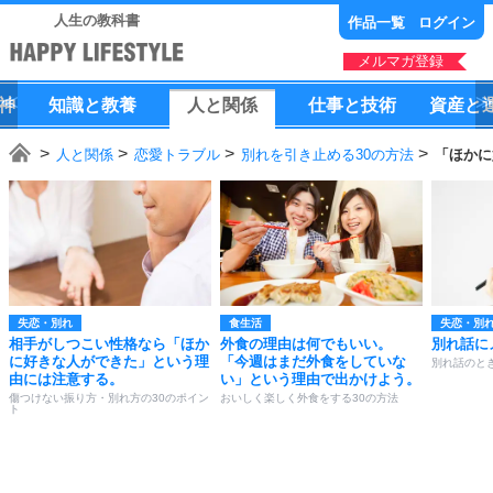
人生の教科書
作品一覧
ログイン
メルマガ登録
神
知識
と
教養
人
と
関係
仕事
と
技術
資産
と
人と関係
恋愛トラブル
別れを引き止める30の方法
「ほかに
失恋・別れ
食生活
失恋・別
相手がしつこい性格なら「ほか
外食の理由は何でもいい。
別れ話に
に好きな人ができた」という理
「今週はまだ外食をしていな
別れ話のと
由には注意する。
い」という理由で出かけよう。
傷つけない振り方・別れ方の30のポイン
おいしく楽しく外食をする30の方法
ト