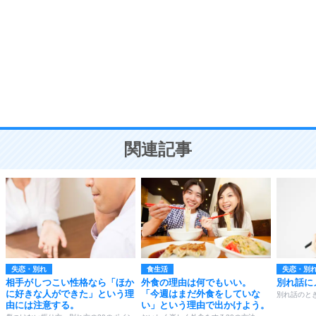
気品と美しさを身につける30の方法
勉強法
9
謙虚な人こそ、本当に強い人。
頭の使い方がうまくなる30の方法
恋愛学
10
人を好きになったら、まず相手を徹底的に信じる
ことが大切。
恋する人が知っておきたい30の大切なこと
関連記事
失恋・別れ
食生活
失恋・別
相手がしつこい性格なら「ほか
外食の理由は何でもいい。
別れ話に
に好きな人ができた」という理
「今週はまだ外食をしていな
別れ話のと
由には注意する。
い」という理由で出かけよう。