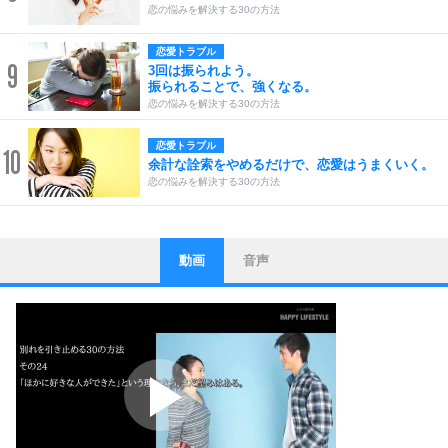
恋の悩みを解決する30の方法
恋愛トラブル
9
3回は振られよう。
振られることで、強くなる。
恋の悩みを解決する30の方法
恋愛トラブル
10
余計な詮索をやめるだけで、恋愛はうまくいく。
恋の悩みを解決する30の方法
動画
音声
ストレス対策
1
他人と比べない。
いっそのこと、他人を見ない。
いらいらしない人になる30の方法
プラス思考
2
ポジティブになれない原因は、行動しないから。
ポジティブ思考になる30の方法
ストレス対策