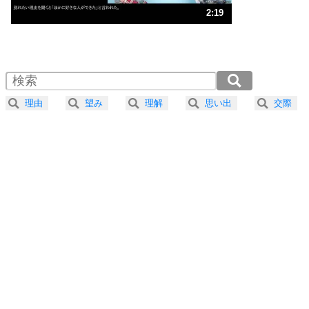
3
人生、なんとかなるもの。
2:19
気楽に生きる30の方法
1.0倍速 （547KB 2分19秒）
1.5倍速 （365KB 1分33秒）
自分磨き
4
器の大きい人は、怒りを優しさで表現する。
2.0倍速 （274KB 1分9秒）
器の大きい人になる30の方法
2.5倍速 （220KB 56秒）
理由
望み
理解
思い出
交際
3.0倍速 （183KB 46秒）
プラス思考
5
ネガティブな人は、複雑に考える。
3.5倍速 （157KB 40秒）
ポジティブな人は、シンプルに考える。
4.0倍速 （137KB 35秒）
ポジティブ思考になる30の方法
ストレス対策
6
価値観を捨てると、いらいらも消える。
いらいらしない人になる30の方法
プラス思考
7
気持ちはなくていいから、とにかく癖にしてしま
う。
ポジティブ思考になる30の方法
自分磨き
8
いらない物は、徹底的に捨てる。