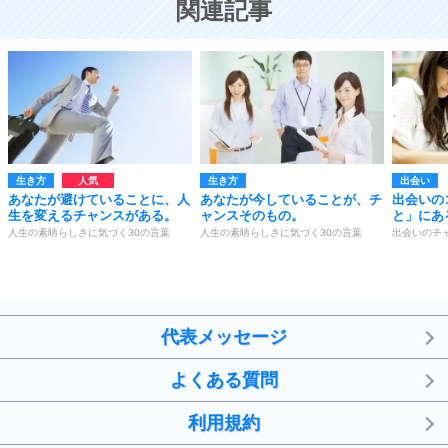
関連記事
生き方
生き方
出会い
あなたが避けていることに、人
あなたが今していることが、チ
出会いの
生を変えるチャンスがある。
ャンスそのもの。
と」にあ
人生の素晴らしさに気づく30の言葉
人生の素晴らしさに気づく30の言葉
出会いのチ
代表メッセージ
よくある質問
利用規約