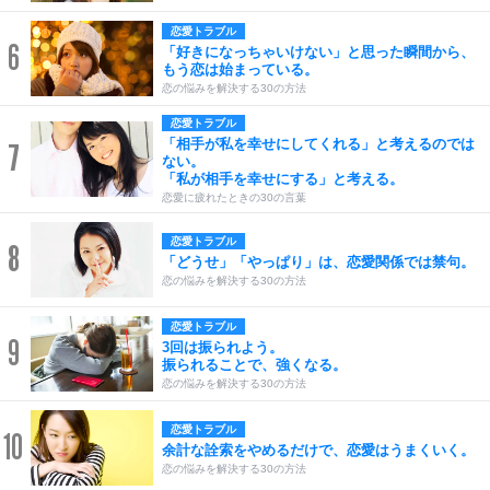
恋愛トラブル
6
「好きになっちゃいけない」と思った瞬間から、
もう恋は始まっている。
恋の悩みを解決する30の方法
恋愛トラブル
「相手が私を幸せにしてくれる」と考えるのでは
7
ない。
「私が相手を幸せにする」と考える。
恋愛に疲れたときの30の言葉
恋愛トラブル
8
「どうせ」「やっぱり」は、恋愛関係では禁句。
恋の悩みを解決する30の方法
恋愛トラブル
9
3回は振られよう。
振られることで、強くなる。
恋の悩みを解決する30の方法
恋愛トラブル
10
余計な詮索をやめるだけで、恋愛はうまくいく。
恋の悩みを解決する30の方法