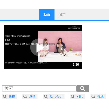
動画
音声
ストレス対策
1
他人と比べない。
いっそのこと、他人を見ない。
いらいらしない人になる30の方法
プラス思考
2
ポジティブになれない原因は、行動しないから。
ポジティブ思考になる30の方法
ストレス対策
3
人生、なんとかなるもの。
2:36
気楽に生きる30の方法
1.0倍速 （613KB 2分36秒）
1.5倍速 （409KB 1分44秒）
自分磨き
4
器の大きい人は、怒りを優しさで表現する。
2.0倍速 （307KB 1分18秒）
器の大きい人になる30の方法
2.5倍速 （246KB 1分2秒）
説得
感情
話し合い
別れ
復縁
3.0倍速 （205KB 52秒）
プラス思考
5
ネガティブな人は、複雑に考える。
3.5倍速 （176KB 44秒）
ポジティブな人は、シンプルに考える。