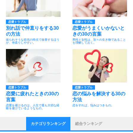
恋愛トラブル
恋愛トラブル
別れ話で仲直りをする30
恋愛がうまくいかないと
の方法
きの30の言葉
振られそうな前兆の時点で改善するほう
男性と女性は、別々の生き物であること
が、仲直りしやすい。
を理解しておく。
恋愛トラブル
恋愛トラブル
恋愛に疲れたときの30の
恋の悩みを解決する30の
言葉
方法
恋愛を避けるのは、人生で最も大切な経
恋をすれば、悩みはつきもの。
験を避けているようなもの。
カテゴリランキング
総合ランキング