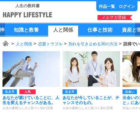
人生の教科書
作品一覧
ログイン
メルマガ登録
神
知識
と
教養
人
と
関係
仕事
と
技術
資産
と
人と関係
恋愛トラブル
別れを引き止める30の方法
説得でい
生き方
生き方
出会い
あなたが避けていることに、人
あなたが今していることが、チ
出会いの
生を変えるチャンスがある。
ャンスそのもの。
と」にあ
人生の素晴らしさに気づく30の言葉
人生の素晴らしさに気づく30の言葉
出会いのチ