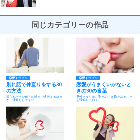
同じカテゴリーの作品
恋愛トラブル
恋愛トラブル
別れ話で仲直りをする30
恋愛がうまくいかないと
の方法
きの30の言葉
振られそうな前兆の時点で改善するほう
男性と女性は、別々の生き物であること
が、仲直りしやすい。
を理解しておく。