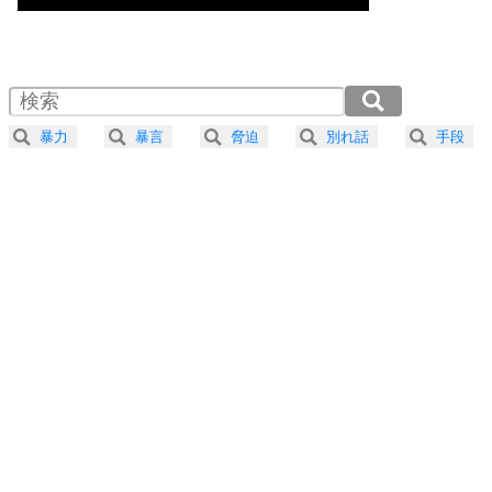
気楽に生きる30の方法
1.0倍速 （539KB 2分17秒）
1.5倍速 （359KB 1分31秒）
自分磨き
4
器の大きい人は、怒りを優しさで表現する。
2.0倍速 （270KB 1分8秒）
器の大きい人になる30の方法
2.5倍速 （216KB 55秒）
暴力
暴言
脅迫
別れ話
手段
3.0倍速 （180KB 45秒）
プラス思考
5
ネガティブな人は、複雑に考える。
3.5倍速 （155KB 39秒）
ポジティブな人は、シンプルに考える。
4.0倍速 （135KB 34秒）
ポジティブ思考になる30の方法
ストレス対策
6
価値観を捨てると、いらいらも消える。
いらいらしない人になる30の方法
プラス思考
7
気持ちはなくていいから、とにかく癖にしてしま
う。
ポジティブ思考になる30の方法
自分磨き
8
いらない物は、徹底的に捨てる。
気品と美しさを身につける30の方法