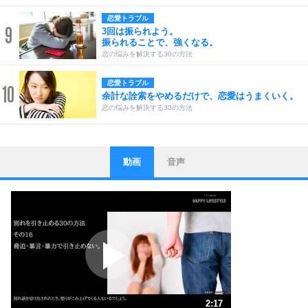
恋愛トラブル
9
3回は振られよう。
振られることで、強くなる。
恋の悩みを解決する30の方法
恋愛トラブル
10
余計な詮索をやめるだけで、恋愛はうまくいく。
恋の悩みを解決する30の方法
動画
音声
ストレス対策
1
他人と比べない。
いっそのこと、他人を見ない。
いらいらしない人になる30の方法
プラス思考
2
ポジティブになれない原因は、行動しないから。
ポジティブ思考になる30の方法
ストレス対策
3
人生、なんとかなるもの。
2:17