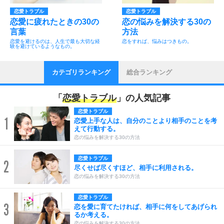
恋愛トラブル
恋愛トラブル
恋愛に疲れたときの30の
恋の悩みを解決する30の
言葉
方法
恋愛を避けるのは、人生で最も大切な経
恋をすれば、悩みはつきもの。
験を避けているようなもの。
カテゴリランキング
総合ランキング
「
恋愛トラブル
」の人気記事
恋愛トラブル
1
恋愛上手な人は、自分のことより相手のことを考
えて行動する。
恋の悩みを解決する30の方法
恋愛トラブル
2
尽くせば尽くすほど、相手に利用される。
恋の悩みを解決する30の方法
恋愛トラブル
3
恋を愛に育てたければ、相手に何をしてあげられ
るか考える。
恋の悩みを解決する30の方法