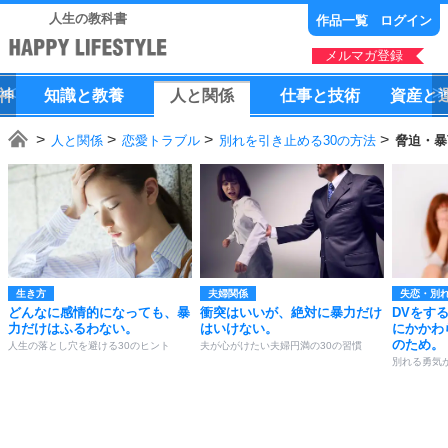
人生の教科書
作品一覧
ログイン
メルマガ登録
神
知識
と
教養
人
と
関係
仕事
と
技術
資産
と
人と関係
恋愛トラブル
別れを引き止める30の方法
脅迫・暴
生き方
夫婦関係
失恋・別
どんなに感情的になっても、暴
衝突はいいが、絶対に暴力だけ
DVをす
力だけはふるわない。
はいけない。
にかかわ
のため。
人生の落とし穴を避ける30のヒント
夫が心がけたい夫婦円満の30の習慣
別れる勇気