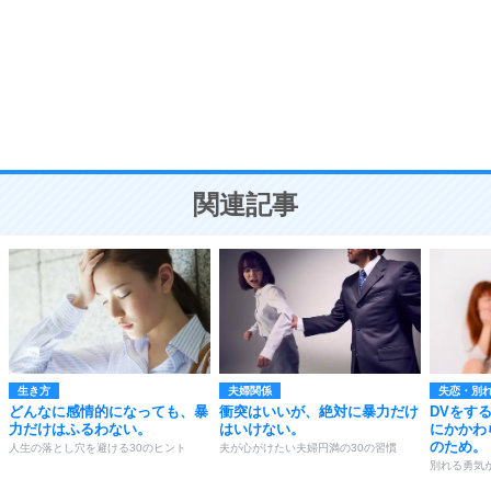
勉強法
9
謙虚な人こそ、本当に強い人。
頭の使い方がうまくなる30の方法
恋愛学
10
人を好きになったら、まず相手を徹底的に信じる
ことが大切。
恋する人が知っておきたい30の大切なこと
関連記事
生き方
夫婦関係
失恋・別
どんなに感情的になっても、暴
衝突はいいが、絶対に暴力だけ
DVをす
力だけはふるわない。
はいけない。
にかかわ
のため。
人生の落とし穴を避ける30のヒント
夫が心がけたい夫婦円満の30の習慣
別れる勇気