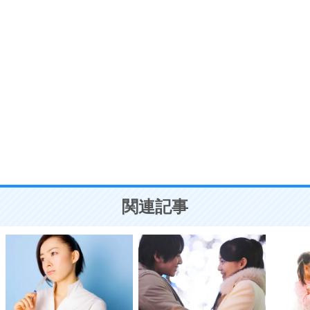
う。
ポジティブ思考になる30の方法
自分磨き
8
いらない物は、徹底的に捨てる。
気品と美しさを身につける30の方法
勉強法
9
謙虚な人こそ、本当に強い人。
頭の使い方がうまくなる30の方法
恋愛学
10
人を好きになったら、まず相手を徹底的に信じる
ことが大切。
恋する人が知っておきたい30の大切なこと
関連記事