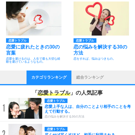
恋愛トラブル
恋愛トラブル
恋愛に疲れたときの30の
恋の悩みを解決する30の
言葉
方法
恋愛を避けるのは、人生で最も大切な経
恋をすれば、悩みはつきもの。
験を避けているようなもの。
カテゴリランキング
総合ランキング
「
恋愛トラブル
」の人気記事
恋愛トラブル
1
恋愛上手な人は、自分のことより相手のことを考
えて行動する。
恋の悩みを解決する30の方法
恋愛トラブル
2
尽くせば尽くすほど、相手に利用される。