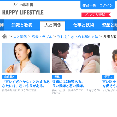
人生の教科書
作品一覧
ログイン
メルマガ登録
神
知識
と
教養
人
と
関係
仕事
と
技術
資産
と
人と関係
恋愛トラブル
別れを引き止める30の方法
反省も改
自分磨き
復縁
子育て
「言いすぎたかな」と思えるあ
復縁には2種類ある。
言い訳を
なたには、思いやりがある。
良い復縁と悪い復縁。
を促そう
自分の魅力に気づく30の言葉
振られた後、復縁のアプローチをする30
子どもがす
の方法