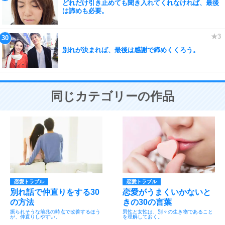
どれだけ引き止めても聞き入れてくれなければ、最後
は諦めも必要。
別れが決まれば、最後は感謝で締めくくろう。
同じカテゴリーの作品
恋愛トラブル
恋愛トラブル
別れ話で仲直りをする30
恋愛がうまくいかないと
の方法
きの30の言葉
振られそうな前兆の時点で改善するほう
男性と女性は、別々の生き物であること
が、仲直りしやすい。
を理解しておく。