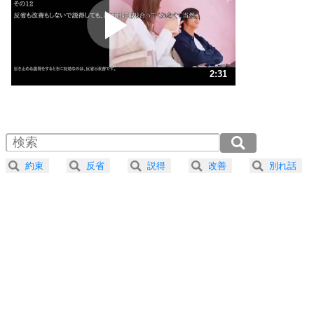
2
ポジティブになれない原因は、行動しないから。
ポジティブ思考になる30の方法
ストレス対策
3
人生、なんとかなるもの。
2:31
気楽に生きる30の方法
1.0倍速 （591KB 2分30秒）
1.5倍速 （394KB 1分40秒）
自分磨き
4
器の大きい人は、怒りを優しさで表現する。
2.0倍速 （296KB 1分15秒）
器の大きい人になる30の方法
2.5倍速 （237KB 1分0秒）
約束
反省
説得
改善
別れ話
3.0倍速 （197KB 50秒）
プラス思考
5
ネガティブな人は、複雑に考える。
3.5倍速 （169KB 43秒）
ポジティブな人は、シンプルに考える。
4.0倍速 （148KB 37秒）
ポジティブ思考になる30の方法
ストレス対策
6
価値観を捨てると、いらいらも消える。
いらいらしない人になる30の方法
プラス思考
7
気持ちはなくていいから、とにかく癖にしてしま