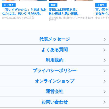
自分磨き
復縁
子育て
「言いすぎたかな」と思えるあ
復縁には2種類ある。
言い訳を
なたには、思いやりがある。
良い復縁と悪い復縁。
を促そう
自分の魅力に気づく30の言葉
振られた後、復縁のアプローチをする30
子どもがす
の方法
代表メッセージ
よくある質問
利用規約
プライバシーポリシー
オンラインショップ
運営会社
お問い合わせ