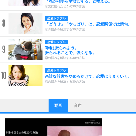
「私が相手を幸せにする」と考える。
恋愛に疲れたときの30の言葉
恋愛トラブル
8
「どうせ」「やっぱり」は、恋愛関係では禁句。
恋の悩みを解決する30の方法
恋愛トラブル
9
3回は振られよう。
振られることで、強くなる。
恋の悩みを解決する30の方法
恋愛トラブル
10
余計な詮索をやめるだけで、恋愛はうまくいく。
恋の悩みを解決する30の方法
動画
音声
ストレス対策
1
他人と比べない。
いっそのこと、他人を見ない。
いらいらしない人になる30の方法
プラス思考