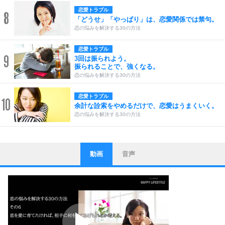
恋愛トラブル
8
「どうせ」「やっぱり」は、恋愛関係では禁句。
恋の悩みを解決する30の方法
恋愛トラブル
9
3回は振られよう。
振られることで、強くなる。
恋の悩みを解決する30の方法
恋愛トラブル
10
余計な詮索をやめるだけで、恋愛はうまくいく。
恋の悩みを解決する30の方法
動画
音声
ストレス対策
1
他人と比べない。
いっそのこと、他人を見ない。
いらいらしない人になる30の方法
プラス思考
2
ポジティブになれない原因は、行動しないから。
ポジティブ思考になる30の方法