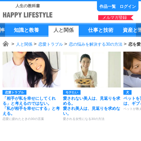
人生の教科書
作品一覧
ログイン
メルマガ登録
神
知識
と
教養
人
と
関係
仕事
と
技術
資産
と
人と関係
恋愛トラブル
恋の悩みを解決する30の方法
恋を愛
恋愛トラブル
モテたい
犬
「相手が私を幸せにしてくれ
愛されない美人は、見返りを求
ペットを
る」と考えるのではない。
める。
は、ギブ
「私が相手を幸せにする」と考
愛され美人は、見返りを求めな
ペットが教
える。
い。
恋愛に疲れたときの30の言葉
愛される女性になる30の方法