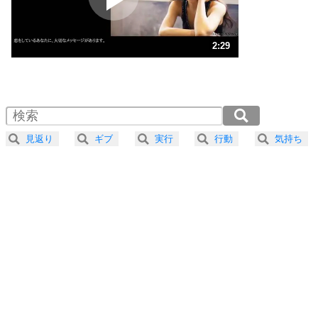
ストレス対策
3
人生、なんとかなるもの。
2:29
気楽に生きる30の方法
1.0倍速 （583KB 2分29秒）
1.5倍速 （389KB 1分39秒）
自分磨き
4
器の大きい人は、怒りを優しさで表現する。
2.0倍速 （292KB 1分14秒）
器の大きい人になる30の方法
2.5倍速 （234KB 59秒）
見返り
ギブ
実行
行動
気持ち
3.0倍速 （195KB 49秒）
プラス思考
5
ネガティブな人は、複雑に考える。
3.5倍速 （167KB 42秒）
ポジティブな人は、シンプルに考える。
4.0倍速 （146KB 37秒）
ポジティブ思考になる30の方法
ストレス対策
6
価値観を捨てると、いらいらも消える。
いらいらしない人になる30の方法
プラス思考
7
気持ちはなくていいから、とにかく癖にしてしま
う。
ポジティブ思考になる30の方法