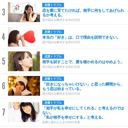
恋愛トラブル
3
恋を愛に育てたければ、相手に何をしてあげられ
るか考える。
恋の悩みを解決する30の方法
恋愛トラブル
4
本当の「好き」は、口で理由を説明できない。
恋の悩みを解決する30の方法
恋愛トラブル
5
相手を試すことで、愛を確かめるのはやめよう。
恋の悩みを解決する30の方法
恋愛トラブル
6
「好きになっちゃいけない」と思った瞬間から、
もう恋は始まっている。
恋の悩みを解決する30の方法
恋愛トラブル
「相手が私を幸せにしてくれる」と考えるのでは
7
ない。
「私が相手を幸せにする」と考える。
恋愛に疲れたときの30の言葉