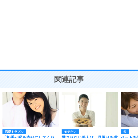
自分磨き
8
いらない物は、徹底的に捨てる。
気品と美しさを身につける30の方法
勉強法
9
謙虚な人こそ、本当に強い人。
頭の使い方がうまくなる30の方法
恋愛学
10
人を好きになったら、まず相手を徹底的に信じる
ことが大切。
恋する人が知っておきたい30の大切なこと
関連記事
恋愛トラブル
モテたい
犬
「相手が私を幸せにしてくれ
愛されない美人は、見返りを求
ペットを