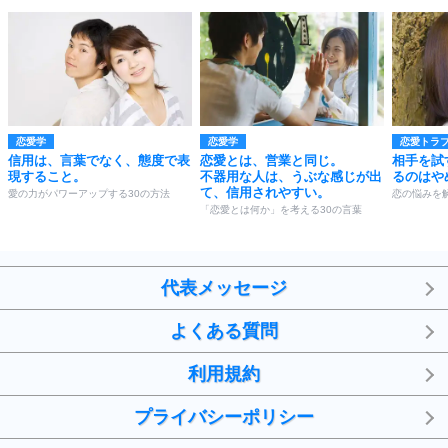
恋愛学
恋愛学
恋愛トラ
信用は、言葉でなく、態度で表
恋愛とは、営業と同じ。
相手を試
現すること。
不器用な人は、うぶな感じが出
るのはや
て、信用されやすい。
愛の力がパワーアップする30の方法
恋の悩みを
「恋愛とは何か」を考える30の言葉
代表メッセージ
よくある質問
利用規約
プライバシーポリシー