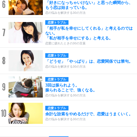
6
「好きになっちゃいけない」と思った瞬間から、
もう恋は始まっている。
恋の悩みを解決する30の方法
恋愛トラブル
「相手が私を幸せにしてくれる」と考えるのでは
7
ない。
「私が相手を幸せにする」と考える。
恋愛に疲れたときの30の言葉
恋愛トラブル
8
「どうせ」「やっぱり」は、恋愛関係では禁句。
恋の悩みを解決する30の方法
恋愛トラブル
9
3回は振られよう。
振られることで、強くなる。
恋の悩みを解決する30の方法
恋愛トラブル
10
余計な詮索をやめるだけで、恋愛はうまくいく。
恋の悩みを解決する30の方法