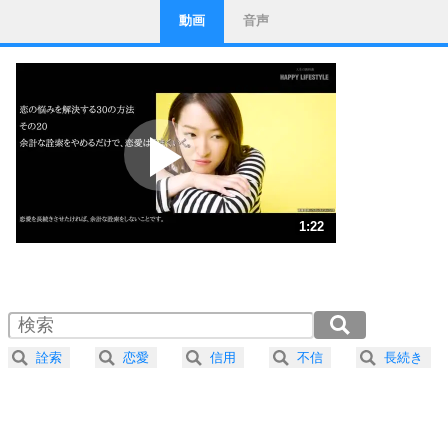
動画
音声
ストレス対策
1
他人と比べない。
いっそのこと、他人を見ない。
いらいらしない人になる30の方法
プラス思考
2
ポジティブになれない原因は、行動しないから。
ポジティブ思考になる30の方法
ストレス対策
3
人生、なんとかなるもの。
1:22
気楽に生きる30の方法
1.0倍速 （322KB 1分22秒）
1.5倍速 （215KB 54秒）
自分磨き
4
器の大きい人は、怒りを優しさで表現する。
2.0倍速 （162KB 41秒）
器の大きい人になる30の方法
2.5倍速 （129KB 32秒）
詮索
恋愛
信用
不信
長続き
3.0倍速 （108KB 27秒）
プラス思考
5
ネガティブな人は、複雑に考える。
3.5倍速 （93KB 23秒）
ポジティブな人は、シンプルに考える。
4.0倍速 （81KB 20秒）
ポジティブ思考になる30の方法