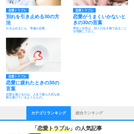
恋愛トラブル
恋愛トラブル
別れを引き止める30の方
恋愛がうまくいかないと
法
きの30の言葉
引き止めるにも、準備が必要。
男性と女性は、別々の生き物であること
を理解しておく。
恋愛トラブル
恋愛に疲れたときの30の
言葉
恋愛を避けるのは、人生で最も大切な経
験を避けているようなもの。
カテゴリランキング
総合ランキング
「
恋愛トラブル
」の人気記事