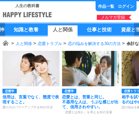
人生の教科書
作品一覧
ログイン
メルマガ登録
神
知識
と
教養
人
と
関係
仕事
と
技術
資産
と
人と関係
恋愛トラブル
恋の悩みを解決する30の方法
余計な
恋愛学
恋愛学
恋愛トラ
信用は、言葉でなく、態度で表
恋愛とは、営業と同じ。
相手を試
現すること。
不器用な人は、うぶな感じが出
るのはや
て、信用されやすい。
愛の力がパワーアップする30の方法
恋の悩みを
「恋愛とは何か」を考える30の言葉