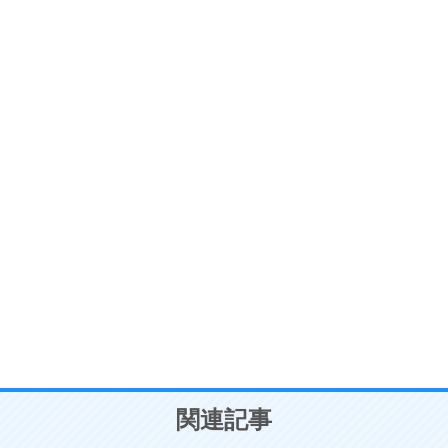
ストレス対策
6
価値観を捨てると、いらいらも消える。
いらいらしない人になる30の方法
プラス思考
7
気持ちはなくていいから、とにかく癖にしてしま
う。
ポジティブ思考になる30の方法
自分磨き
8
いらない物は、徹底的に捨てる。
気品と美しさを身につける30の方法
勉強法
9
謙虚な人こそ、本当に強い人。
頭の使い方がうまくなる30の方法
恋愛学
10
人を好きになったら、まず相手を徹底的に信じる
ことが大切。
恋する人が知っておきたい30の大切なこと
関連記事