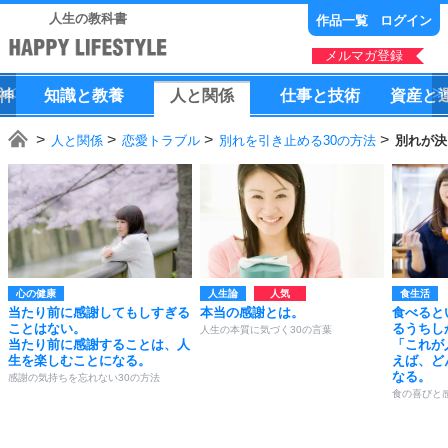
人生の教科書
作品一覧
ログイン
メルマガ登録
神
知識
と
教養
人
と
関係
仕事
と
技術
資産
と
人と関係
恋愛トラブル
別れを引き止める30の方法
別れが決
心の健康
人生論
食生活
当たり前に感謝してもしすぎる
本当の感謝とは。
食べると
ことはない。
るうちし
人生の本質に気づく30の言葉
当たり前に感謝することは、人
「これが
生を楽しむことになる。
えば、ど
なる。
感謝の気持ちを忘れない30の方法
食の喜びと