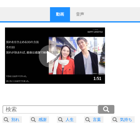
動画
音声
ストレス対策
1
他人と比べない。
いっそのこと、他人を見ない。
いらいらしない人になる30の方法
プラス思考
2
ポジティブになれない原因は、行動しないから。
ポジティブ思考になる30の方法
ストレス対策
3
人生、なんとかなるもの。
1:51
気楽に生きる30の方法
1.0倍速 （436KB 1分51秒）
1.5倍速 （291KB 1分14秒）
自分磨き
4
器の大きい人は、怒りを優しさで表現する。
2.0倍速 （218KB 55秒）
器の大きい人になる30の方法
2.5倍速 （175KB 44秒）
別れ
感謝
人生
言葉
気持ち
3.0倍速 （146KB 37秒）
プラス思考
5
ネガティブな人は、複雑に考える。
3.5倍速 （125KB 31秒）
ポジティブな人は、シンプルに考える。
ポジティブ思考になる30の方法