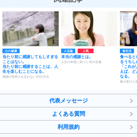
心の健康
人生論
食生活
当たり前に感謝してもしすぎる
本当の感謝とは。
食べると
ことはない。
るうちし
人生の本質に気づく30の言葉
当たり前に感謝することは、人
「これが
生を楽しむことになる。
えば、ど
なる。
感謝の気持ちを忘れない30の方法
食の喜びと
代表メッセージ
よくある質問
利用規約