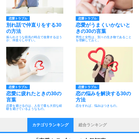
恋愛トラブル
恋愛トラブル
別れ話で仲直りをする30
恋愛がうまくいかないと
の方法
きの30の言葉
振られそうな前兆の時点で改善するほう
男性と女性は、別々の生き物であること
が、仲直りしやすい。
を理解しておく。
恋愛トラブル
恋愛トラブル
恋愛に疲れたときの30の
恋の悩みを解決する30の
言葉
方法
恋愛を避けるのは、人生で最も大切な経
恋をすれば、悩みはつきもの。
験を避けているようなもの。
カテゴリランキング
総合ランキング