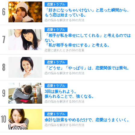
恋愛トラブル
6
「好きになっちゃいけない」と思った瞬間から、
もう恋は始まっている。
恋の悩みを解決する30の方法
恋愛トラブル
「相手が私を幸せにしてくれる」と考えるのでは
7
ない。
「私が相手を幸せにする」と考える。
恋愛に疲れたときの30の言葉
恋愛トラブル
8
「どうせ」「やっぱり」は、恋愛関係では禁句。
恋の悩みを解決する30の方法
恋愛トラブル
9
3回は振られよう。
振られることで、強くなる。
恋の悩みを解決する30の方法
恋愛トラブル
10
余計な詮索をやめるだけで、恋愛はうまくいく。
恋の悩みを解決する30の方法