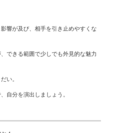
3.0倍
3.5倍
5
4.0倍
も影響が及び、相手を引き止めやすくな
6
が、できる範囲で少しでも外見的な魅力
7
しだい。
で、自分を演出しましょう。
8
9