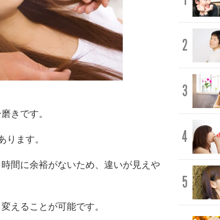
2
3
分磨きです。
4
あります。
、時間に余裕がないため、違いが見えや
5
。
く変えることが可能です。