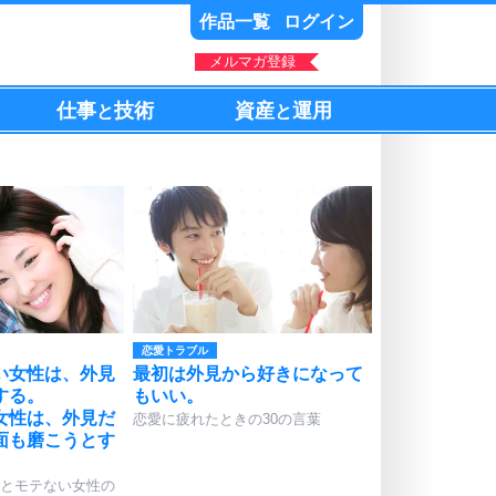
作品一覧
ログイン
メルマガ登録
仕事
技術
資産
運用
と
と
恋愛トラブル
い女性は、外見
最初は外見から好きになって
する。
もいい。
女性は、外見だ
恋愛に疲れたときの30の言葉
面も磨こうとす
とモテない女性の