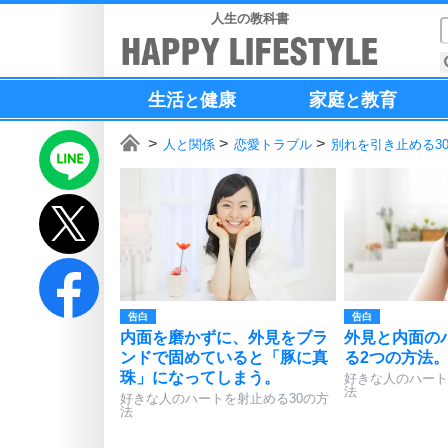
人生の教科書
生活
健康
家庭
教育
と
と
人と関係
恋愛トラブル
別れを引き止める3
告白
告白
内面を磨かずに、外見をブラ
外見と内面の
ンドで固めていると「豚に真
る2つの方法
珠」になってしまう。
好きな人のハート
法
好きな人のハートを射止める30の方
法