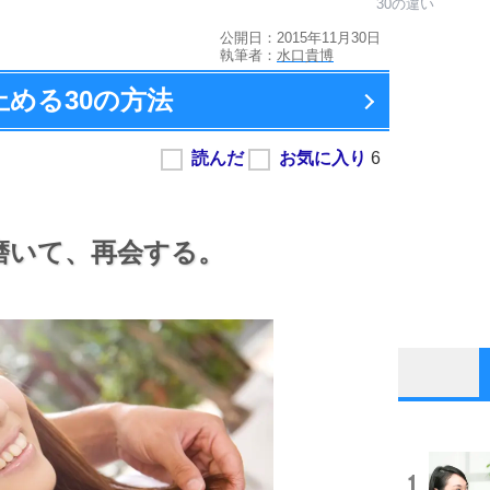
30の違い
公開日：2015年11月30日
執筆者：
水口貴博
止める
30の方法
磨いて、
再会する。
1