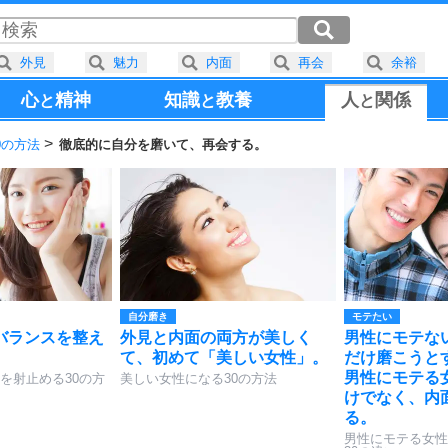
外見
魅力
内面
再会
余裕
心
精神
知識
教養
人
関係
と
と
と
0の方法
徹底的に自分を磨いて、再会する。
自分磨き
モテたい
バランスを整え
外見と内面の両方が美しく
男性にモテな
。
て、初めて「美しい女性」。
だけ磨こうと
男性にモテる
を射止める30の方
美しい女性になる30の方法
けでなく、内
る。
男性にモテる女性