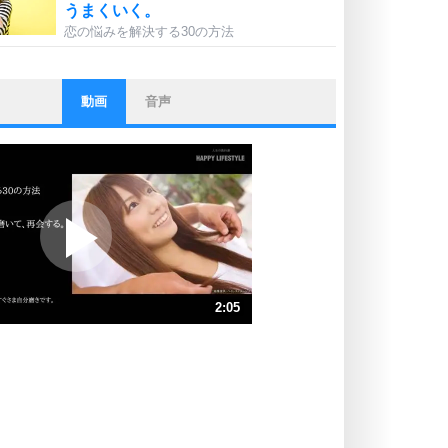
うまくいく。
恋の悩みを解決する30の方法
動画
音声
ストレス対策
他人と比べない。
いっそのこと、他人を見ない。
いらいらしない人になる30の方法
プラス思考
ポジティブになれない原因は、行動
しないから。
ポジティブ思考になる30の方法
ストレス対策
2:05
人生、なんとかなるもの。
気楽に生きる30の方法
速 （489KB 2分5秒）
速 （327KB 1分23秒）
自分磨き
器の大きい人は、怒りを優しさで表
速 （245KB 1分2秒）
現する。
速 （196KB 50秒）
器の大きい人になる30の方法