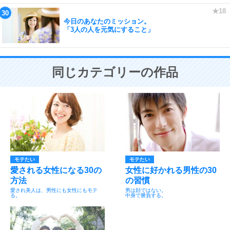
今日のあなたのミッション。
「3人の人を元気にすること」
同じカテゴリーの作品
モテたい
モテたい
愛される女性になる30の
女性に好かれる男性の30
方法
の習慣
愛され美人は、男性にも女性にもモテ
男は顔ではない。
る。
中身で勝負する。