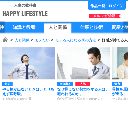
人生の教科書
作品一覧
ログイン
メルマガ登録
神
知識
と
教養
人
と
関係
仕事
と
技術
資産
と
人と関係
モテたい
モテる人になる30の方法
好感が持てる人
気力
自分磨き
気力
やる気が出ないときは、とりあ
なぜ見えない努力をする人は、
異性を原
えず深呼吸。
報われるのか。
が出る。
やる気が出る30の言葉
自分の可能性を引き出す30のヒント
やる気を出す