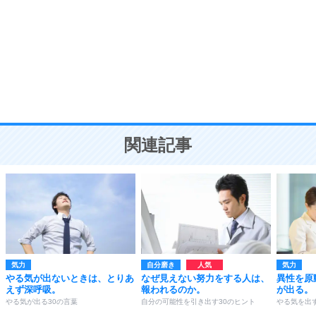
気品と美しさを身につける30の方法
勉強法
9
謙虚な人こそ、本当に強い人。
頭の使い方がうまくなる30の方法
恋愛学
10
人を好きになったら、まず相手を徹底的に信じる
ことが大切。
恋する人が知っておきたい30の大切なこと
関連記事
気力
自分磨き
気力
やる気が出ないときは、とりあ
なぜ見えない努力をする人は、
異性を原
えず深呼吸。
報われるのか。
が出る。
やる気が出る30の言葉
自分の可能性を引き出す30のヒント
やる気を出す