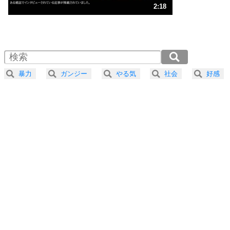
3
人生、なんとかなるもの。
2:18
気楽に生きる30の方法
1.0倍速 （542KB 2分18秒）
1.5倍速 （361KB 1分32秒）
自分磨き
4
器の大きい人は、怒りを優しさで表現する。
2.0倍速 （271KB 1分9秒）
器の大きい人になる30の方法
2.5倍速 （217KB 55秒）
暴力
ガンジー
やる気
社会
好感
3.0倍速 （181KB 46秒）
プラス思考
5
ネガティブな人は、複雑に考える。
3.5倍速 （155KB 39秒）
ポジティブな人は、シンプルに考える。
4.0倍速 （136KB 34秒）
ポジティブ思考になる30の方法
ストレス対策
6
価値観を捨てると、いらいらも消える。
いらいらしない人になる30の方法
プラス思考
7
気持ちはなくていいから、とにかく癖にしてしま
う。
ポジティブ思考になる30の方法
自分磨き
8
いらない物は、徹底的に捨てる。