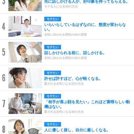
3
先に話しかける人が、好印象を持ってもらえる。
モテる人になる30の方法
モテたい
4
いらいらしているはずなのに、態度が変わらな
い。
女性に好かれる男性の30の習慣
モテたい
5
話しかけられる前に、話しかける。
女性に好かれる男性の30の習慣
モテたい
6
許せば許すほど、心が軽くなる。
愛される女性になる30の方法
モテたい
7
「相手が喜ぶ顔を見たい」これほど素晴らしい動
機はない。
愛される女性になる30の方法
モテたい
8
人に優しく接し、自分に厳しくなる。