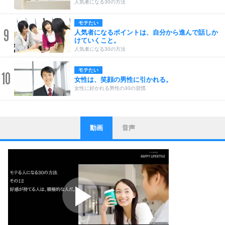
人気者になる30の方法
モテたい
9
人気者になるポイントは、自分から進んで話しか
けていくこと。
人気者になる30の方法
モテたい
10
女性は、笑顔の男性に引かれる。
女性に好かれる男性の30の習慣
動画
音声
ストレス対策
1
他人と比べない。
いっそのこと、他人を見ない。
いらいらしない人になる30の方法
プラス思考
2
ポジティブになれない原因は、行動しないから。
ポジティブ思考になる30の方法
ストレス対策