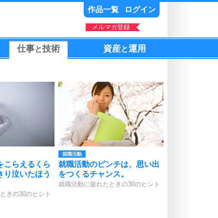
作品一覧
ログイン
メルマガ登録
仕事
技術
資産
運用
と
と
就職活動
をこらえるくら
就職活動のピンチは、思い出
きり泣いたほう
をつくるチャンス。
就職活動に疲れたときの30のヒント
ときの30のヒント