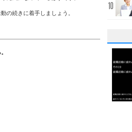
10
活動の続きに着手しましょう。
1
る。
2
3
1.0倍
1.5倍
4
2.0倍
2.5倍