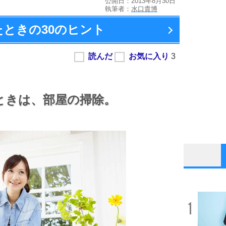
公開日：2013年8月30日
執筆者：
水口貴博
たときの
30のヒント
ときは、
部屋の掃除。
1