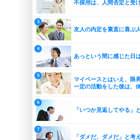
不採用は、人間否定と受
友人の内定を素直に喜ぶ
あっという間に感じた日は
マイペースとはいえ、限
一定の活動をした後は、
「いつか見返してやる」
「ダメだ、ダメだ」と考