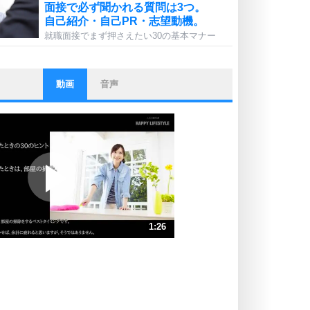
面接で必ず聞かれる質問は3つ。
自己紹介・自己PR・志望動機。
就職面接でまず押さえたい30の基本マナー
動画
音声
ストレス対策
他人と比べない。
いっそのこと、他人を見ない。
いらいらしない人になる30の方法
プラス思考
ポジティブになれない原因は、行動
しないから。
ポジティブ思考になる30の方法
ストレス対策
1:26
人生、なんとかなるもの。
気楽に生きる30の方法
速 （338KB 1分26秒）
速 （225KB 57秒）
自分磨き
器の大きい人は、怒りを優しさで表
速 （169KB 43秒）
現する。
速 （136KB 34秒）