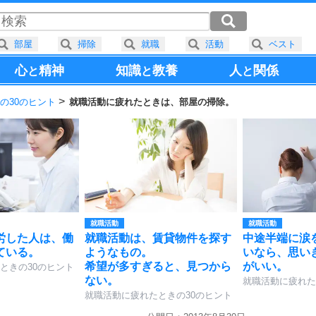
部屋
掃除
就職
活動
ベスト
心
精神
知識
教養
人
関係
と
と
と
の30のヒント
就職活動に疲れたときは、部屋の掃除。
就職活動
就職活動
労した人は、働
就職活動は、賃貸物件を探す
中途半端に涙
ている。
ようなもの。
いなら、思い
希望が多すぎると、見つから
がいい。
ときの30のヒント
ない。
就職活動に疲れた
就職活動に疲れたときの30のヒント