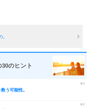
3.0倍
3.5倍
5
4.0倍
の。
6
30のヒント
7
8
を救う可能性。