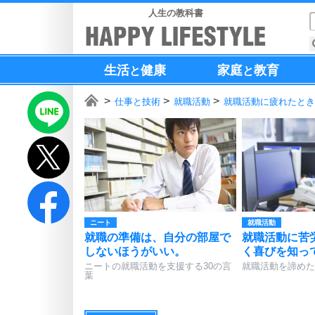
人生の教科書
生活
健康
家庭
教育
と
と
仕事と技術
就職活動
就職活動に疲れたとき
ニート
就職活動
就職の準備は、自分の部屋で
就職活動に苦
しないほうがいい。
く喜びを知っ
ニートの就職活動を支援する30の言
就職活動を諦めた
葉