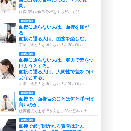
問。
就職活動で自己分析をする30の方法
就職活動
面接に通らない人は、面接を怖が
る。
面接に通る人は、面接を楽しむ。
面接に通る人と通らない人の30の違い
就職活動
面接に通らない人は、能力で差をつ
けようとする。
面接に通る人は、人間性で差をつけ
ようとする。
面接に通る人と通らない人の30の違い
就職活動
面接で、面接官のことは何と呼べば
良いのか。
就職面接でまず押さえたい30の基本マナー
就職活動
面接で必ず聞かれる質問は3つ。