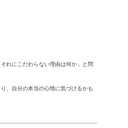
3.5倍
5
4.0倍
6
「それにこだわらない理由は何か」と問
7
まり、自分の本当の心情に気づけるかも
8
9