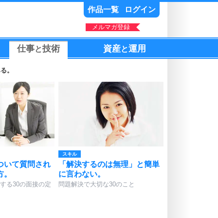
作品一覧
ログイン
メルマガ登録
仕事
技術
資産
運用
と
と
みる。
スキル
ついて質問され
「解決するのは無理」と簡単
方。
に言わない。
する30の面接の定
問題解決で大切な30のこと