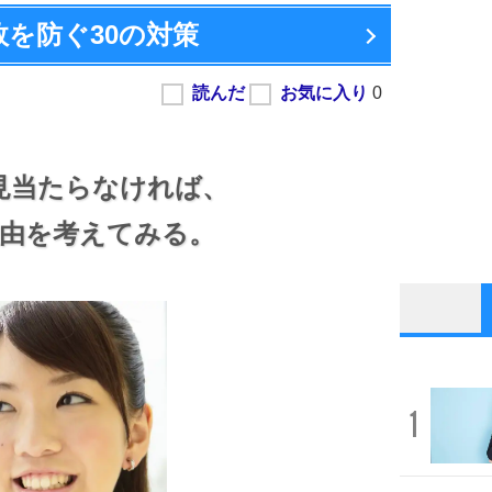
敗を防ぐ
30の対策
見当たらなければ、
由を考えてみる。
1