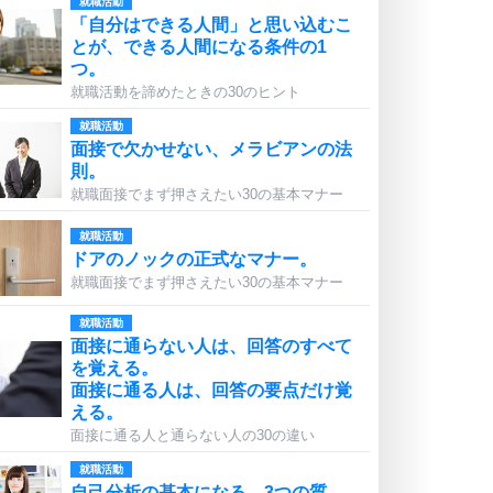
就職活動
「自分はできる人間」と思い込むこ
とが、できる人間になる条件の1
つ。
就職活動を諦めたときの30のヒント
就職活動
面接で欠かせない、メラビアンの法
則。
就職面接でまず押さえたい30の基本マナー
就職活動
ドアのノックの正式なマナー。
就職面接でまず押さえたい30の基本マナー
就職活動
面接に通らない人は、回答のすべて
を覚える。
面接に通る人は、回答の要点だけ覚
える。
面接に通る人と通らない人の30の違い
就職活動
自己分析の基本になる、3つの質