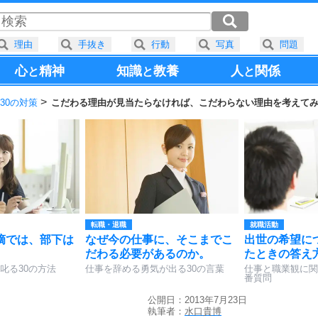
理由
手抜き
行動
写真
問題
心
精神
知識
教養
人
関係
と
と
と
30の対策
こだわる理由が見当たらなければ、こだわらない理由を考えて
転職・退職
就職活動
摘では、部下は
なぜ今の仕事に、そこまでこ
出世の希望に
だわる必要があるのか。
たときの答え
叱る30の方法
仕事を辞める勇気が出る30の言葉
仕事と職業観に関
番質問
公開日：2013年7月23日
執筆者：
水口貴博