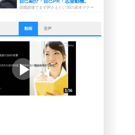
自己紹介・自己PR・志望動機。
就職面接でまず押さえたい30の基本マナー
動画
音声
ストレス対策
他人と比べない。
いっそのこと、他人を見ない。
いらいらしない人になる30の方法
プラス思考
ポジティブになれない原因は、行動
しないから。
ポジティブ思考になる30の方法
ストレス対策
1:56
人生、なんとかなるもの。
気楽に生きる30の方法
速 （455KB 1分56秒）
速 （304KB 1分17秒）
自分磨き
器の大きい人は、怒りを優しさで表
速 （228KB 58秒）
現する。
速 （183KB 46秒）
器の大きい人になる30の方法
速 （152KB 38秒）