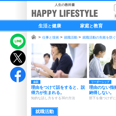
人生の教科書
生活
健康
家庭
教育
と
と
仕事と技術
就職活動
就職活動の失敗を防ぐ
会話
リーダーシップ
理由をつけて話をすると、説
理由のない指
得力が生まれる。
納得しない。
知的な話し方をする30の方法
部下を傷つけずに
就職活動