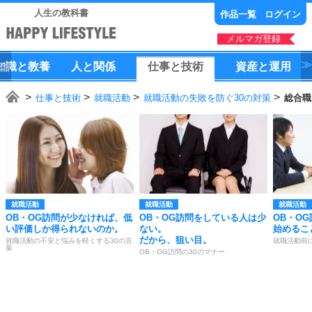
人生の教科書
作品一覧
ログイン
メルマガ登録
知識
と
教養
人
と
関係
仕事
と
技術
資産
と
運用
仕事と技術
就職活動
就職活動の失敗を防ぐ30の対策
総合職
就職活動
就職活動
就職活動
OB・OG訪問が少なければ、低
OB・OG訪問をしている人は少
OB・O
い評価しか得られないのか。
ない。
始めるこ
だから、狙い目。
就職活動の不安と悩みを軽くする30の言
就職活動前
葉
OB・OG訪問の30のマナー