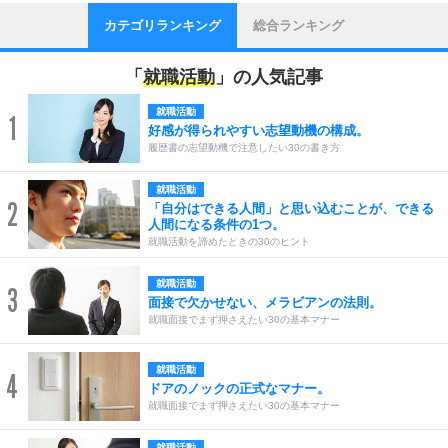
カテゴリランキング
総合ランキング
「
就職活動
」の人気記事
就職活動
1
好感が得られやすい志望動機の構成。
履歴書の志望動機で注意したい30の書き方
就職活動
2
「自分はできる人間」と思い込むことが、できる
人間になる条件の1つ。
就職活動を諦めたときの30のヒント
就職活動
3
面接で欠かせない、メラビアンの法則。
就職面接でまず押さえたい30の基本マナー
就職活動
4
ドアのノックの正式なマナー。
就職面接でまず押さえたい30の基本マナー
就職活動