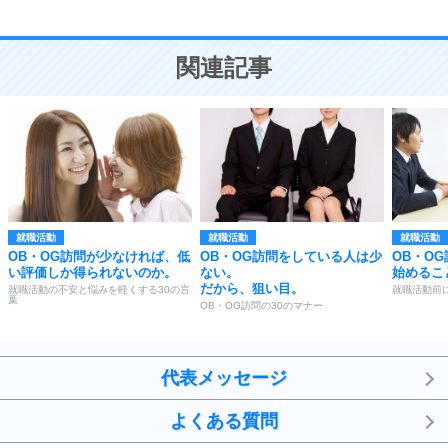
10
人を好きになったら、まず相手を徹底的に信じる
ことが大切。
恋する人が知っておきたい30の大切なこと
関連記事
就職活動
就職活動
就職活動
OB・OG訪問が少なければ、低
OB・OG訪問をしている人は少
OB・O
い評価しか得られないのか。
ない。
始めるこ
だから、狙い目。
就職活動の不安と悩みを軽くする30の言
就職活動前
葉
OB・OG訪問の30のマナー
代表メッセージ
よくある質問