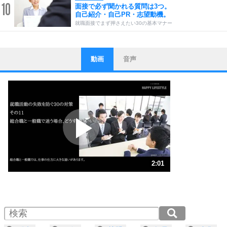
10
面接で必ず聞かれる質問は3つ。
自己紹介・自己PR・志望動機。
就職面接でまず押さえたい30の基本マナー
動画
音声
ストレス対策
1
他人と比べない。
いっそのこと、他人を見ない。
いらいらしない人になる30の方法
プラス思考
2
ポジティブになれない原因は、行動しないから。
ポジティブ思考になる30の方法
ストレス対策
3
人生、なんとかなるもの。
2:01
気楽に生きる30の方法
1.0倍速 （476KB 2分1秒）
1.5倍速 （318KB 1分21秒）
自分磨き
4
器の大きい人は、怒りを優しさで表現する。
2.0倍速 （239KB 1分0秒）
器の大きい人になる30の方法
2.5倍速 （191KB 48秒）