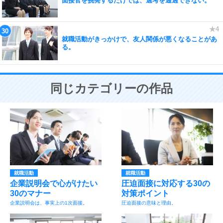
面接官を挑発するだけでは、選考を通過できない。
就職活動がきっかけで、友人関係が悪くなることがあ
る。
同じカテゴリーの作品
就職活動
就職活動
企業説明会で心がけたい
圧迫面接に対応する30の
30のマナー
対策ポイント
企業説明会は、事実上の1次面接。
圧迫面接の意味と理由。