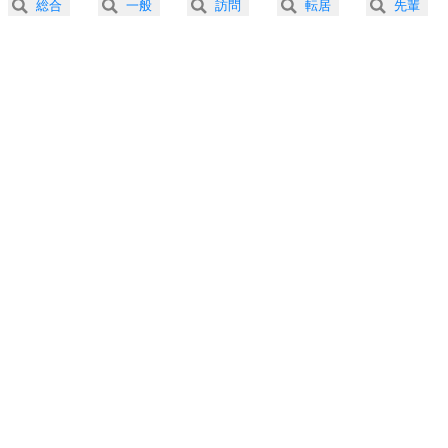
総合
一般
訪問
転居
先輩
3.0倍速 （159KB 40秒）
プラス思考
5
ネガティブな人は、複雑に考える。
3.5倍速 （137KB 34秒）
ポジティブな人は、シンプルに考える。
4.0倍速 （120KB 30秒）
ポジティブ思考になる30の方法
ストレス対策
6
価値観を捨てると、いらいらも消える。
いらいらしない人になる30の方法
プラス思考
7
気持ちはなくていいから、とにかく癖にしてしま
う。
ポジティブ思考になる30の方法
自分磨き
8
いらない物は、徹底的に捨てる。
気品と美しさを身につける30の方法
勉強法
9
謙虚な人こそ、本当に強い人。
頭の使い方がうまくなる30の方法
恋愛学