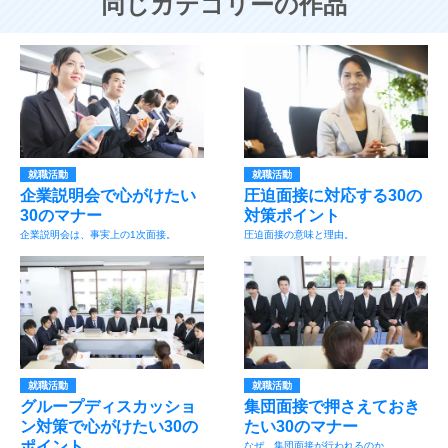
同じカテゴリーの作品
就職活動
就職活動
企業説明会で心がけたい
圧迫面接に対応する30の
30のマナー
対策ポイント
企業説明会は、事実上の1次面接。
圧迫面接の意味と理由。
就職活動
就職活動
グループディスカッショ
集団面接で押さえておき
ン対策で心がけたい30の
たい30のマナー
ポイント
なぜ、集団面接が行われるのか。