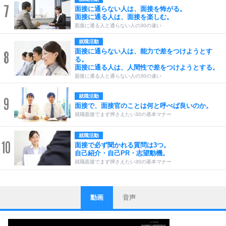
7
面接に通らない人は、面接を怖がる。
面接に通る人は、面接を楽しむ。
面接に通る人と通らない人の30の違い
就職活動
面接に通らない人は、能力で差をつけようとす
8
る。
面接に通る人は、人間性で差をつけようとする。
面接に通る人と通らない人の30の違い
就職活動
9
面接で、面接官のことは何と呼べば良いのか。
就職面接でまず押さえたい30の基本マナー
就職活動
10
面接で必ず聞かれる質問は3つ。
自己紹介・自己PR・志望動機。
就職面接でまず押さえたい30の基本マナー
動画
音声
ストレス対策
1
他人と比べない。
いっそのこと、他人を見ない。