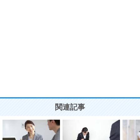
プラス思考
7
気持ちはなくていいから、とにかく癖にしてしま
う。
ポジティブ思考になる30の方法
自分磨き
8
いらない物は、徹底的に捨てる。
気品と美しさを身につける30の方法
勉強法
9
謙虚な人こそ、本当に強い人。
頭の使い方がうまくなる30の方法
恋愛学
10
人を好きになったら、まず相手を徹底的に信じる
ことが大切。
恋する人が知っておきたい30の大切なこと
関連記事