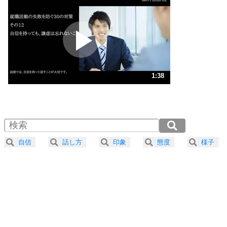
いらいらしない人になる30の方法
プラス思考
2
ポジティブになれない原因は、行動しないから。
ポジティブ思考になる30の方法
ストレス対策
3
人生、なんとかなるもの。
1:38
気楽に生きる30の方法
1.0倍速 （385KB 1分38秒）
1.5倍速 （257KB 1分5秒）
自分磨き
4
器の大きい人は、怒りを優しさで表現する。
2.0倍速 （193KB 49秒）
器の大きい人になる30の方法
2.5倍速 （155KB 39秒）
自信
話し方
印象
態度
様子
3.0倍速 （129KB 32秒）
プラス思考
5
ネガティブな人は、複雑に考える。
3.5倍速 （111KB 28秒）
ポジティブな人は、シンプルに考える。
4.0倍速 （97KB 24秒）
ポジティブ思考になる30の方法
ストレス対策
6
価値観を捨てると、いらいらも消える。
いらいらしない人になる30の方法