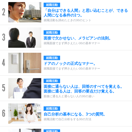
就職活動
2
「自分はできる人間」と思い込むことが、できる
人間になる条件の1つ。
就職活動を諦めたときの30のヒント
就職活動
3
面接で欠かせない、メラビアンの法則。
就職面接でまず押さえたい30の基本マナー
就職活動
4
ドアのノックの正式なマナー。
就職面接でまず押さえたい30の基本マナー
就職活動
5
面接に通らない人は、回答のすべてを覚える。
面接に通る人は、回答の要点だけ覚える。
面接に通る人と通らない人の30の違い
就職活動
6
自己分析の基本になる、3つの質問。
就職活動で自己分析をする30の方法
就職活動