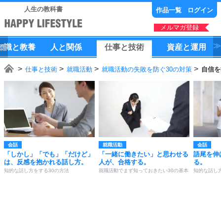
人生の教科書
作品一覧
ログイン
メルマガ登録
知識
と
教養
人
と
関係
仕事
と
技術
資産
と
運用
仕事と技術
就職活動
就職活動の失敗を防ぐ30の対策
自信を
会話
就職活動
会話
「しかし」「でも」「だけど」
「一緒に働きたい」と思わせる
語尾を伸
は、反感を抱かれる話し方。
人が、合格する。
る。
知的な話し方をする30の方法
就職活動でまず知っておきたい30の基本
知的な話し